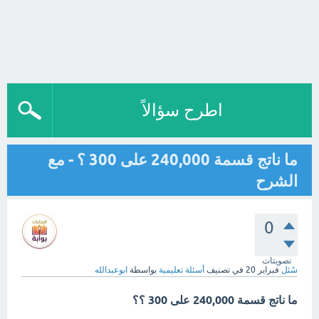
اطرح سؤالاً
ما ناتج قسمة 240,000 على 300 ؟ - مع
الشرح
0
تصويتات
سُئل
فبراير 20
في تصنيف
أسئلة تعليمية
بواسطة
ابوعبدالله
ما ناتج قسمة 240,000 على 300 ؟؟