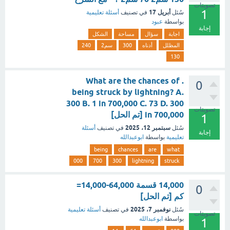
تصويتات
1
أبريل 17
سُئل
في تصنيف
أسئلة تعليمية
بواسطة
عبود
إجابة
اجابة
سؤال
مساحة
الشكل
المظلل
أدناه
300
سم2
240
130
. What are the chances of
0
being struck by lightning? A.
300 B. 1 in 700,000 C. 73 D. 300
تصويتات
in 700,000 [تم الحل]
1
سبتمبر 12، 2025
سُئل
في تصنيف
أسئلة
إجابة
تعليمية
بواسطة
ابوعبدالله
being
chances
are
what
000
700
300
lightning
struck
0
كم [تم الحل]
نوفمبر 7، 2025
سُئل
في تصنيف
أسئلة تعليمية
تصويتات
بواسطة
ابوعبدالله
1