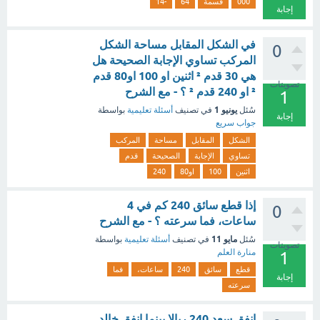
000
قسمة
‫64
-14
إجابة
‏في ‏الشكل المقابل مساحة الشكل
0
المركب تساوي الإجابة الصحيحة هل
هي 30 قدم ² اثنين او 100 او80 قدم
تصويتات
² او 240 قدم ² ؟ - مع الشرح
1
يونيو 1
سُئل
في تصنيف
أسئلة تعليمية
بواسطة
إجابة
جواب سريع
الشكل
المقابل
مساحة
المركب
تساوي
الإجابة
الصحيحة
قدم
اثنين
100
او80
240
إذا قطع سائق 240 كم في 4
0
ساعات، فما سرعته ؟ - مع الشرح
مايو 11
سُئل
في تصنيف
أسئلة تعليمية
بواسطة
تصويتات
منارة العلم
1
قطع
سائق
240
ساعات،
فما
إجابة
سرعته
انفق سعد 240 ريالا بينما انفق خالد