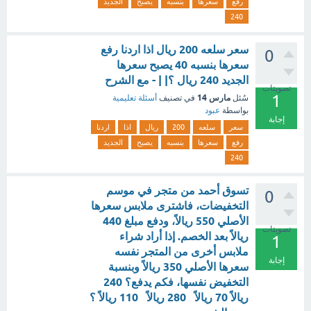
رفع
سعرها
بنسبه
يصبح
الجديد
240
سعر سلعه 200 ريال اذا اردنا رفع
0
سعرها بنسبه 40 يصبح سعرها
الجديد 240 ريال ؟| | - مع الشرح
تصويتات
1
مارس 14
سُئل
في تصنيف
أسئلة تعليمية
بواسطة
عبود
إجابة
سعر
سلعه
200
ريال
اذا
اردنا
رفع
سعرها
بنسبه
يصبح
الجديد
240
تسوق أحمد من متجر في موسم
0
التخفيضات، فاشترى ملابس سعرها
الأصلي 550 ريالاً، ودفع مبلغ 440
تصويتات
ريالاً بعد الخصم. إذا أراد شراء
1
ملابس أخرى من المتجر نفسه
إجابة
سعرها الأصلي 350 ريالاً وبنسبة
التخفيض نفسها، فكم يدفع؟ 240
ريالاً 70 ريالاً 280 ريالاً 110 ريالاً ؟