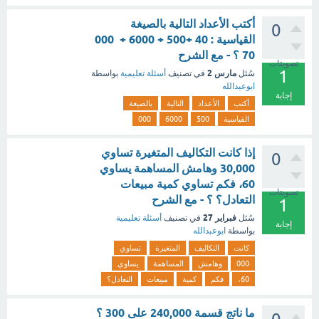
أكتب الأعداد التالية بالصيغة
0
القياسية : 40 +500 + 6000 + 000
70 ؟ - مع الشرح
تصويتات
1
مارس 2
سُئل
في تصنيف
أسئلة تعليمية
بواسطة
ابوعبدالله
إجابة
أكتب
الأعداد
التالية
بالصيغة
القياسية
500
6000
000
إذا كانت التكاليف المتغيرة تساوي
0
30,000 وهامش المساهمة يساوي
60، فكم تساوي كمية مبيعات
تصويتات
التعادل؟ ؟ - مع الشرح
1
فبراير 27
سُئل
في تصنيف
أسئلة تعليمية
إجابة
بواسطة
ابوعبدالله
كانت
التكاليف
المتغيرة
تساوي
000
وهامش
المساهمة
يساوي
60،
فكم
كمية
مبيعات
التعادل؟
ما ناتج قسمة 240,000 على 300 ؟