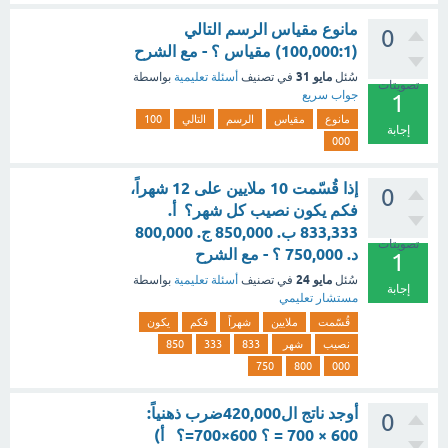
مانوع مقياس الرسم التالي
0
(100,000:1) مقياس ؟ - مع الشرح
مايو 31
سُئل
في تصنيف
أسئلة تعليمية
بواسطة
تصويتات
جواب سريع
1
مانوع
مقياس
الرسم
التالي
100
إجابة
000
إذا قُسّمت 10 ملايين على 12 شهراً،
0
فكم يكون نصيب كل شهر؟ أ.
833,333 ب. 850,000 ج. 800,000
تصويتات
د. 750,000 ؟ - مع الشرح
1
مايو 24
سُئل
في تصنيف
أسئلة تعليمية
بواسطة
إجابة
مستشار تعليمي
قُسّمت
ملايين
شهراً
فكم
يكون
نصيب
شهر
833
333
850
750
800
000
أوجد ناتج ال420,000ضرب ذهنياً:
0
600 × 700 = ؟ 600×700=؟ أ)