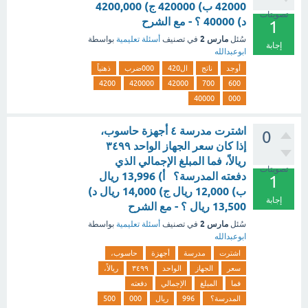
42000 ب) 420000 ج) 4200,000
تصويتات
د) 40000 ؟ - مع الشرح
1
مارس 2
سُئل
في تصنيف
أسئلة تعليمية
بواسطة
إجابة
ابوعبدالله
أوجد
ناتج
ال420
000ضرب
ذهنياً
4200
420000
42000
700
600
40000
000
اشترت مدرسة ٤ أجهزة حاسوب،
0
إذا كان سعر الجهاز الواحد ٣٤٩٩
ريالاً، فما المبلغ الإجمالي الذي
تصويتات
دفعته المدرسة؟ أ) 13,996 ريال
1
ب) 12,000 ريال ج) 14,000 ريال د)
إجابة
13,500 ريال ؟ - مع الشرح
مارس 2
سُئل
في تصنيف
أسئلة تعليمية
بواسطة
ابوعبدالله
اشترت
مدرسة
أجهزة
حاسوب،
سعر
الجهاز
الواحد
٣٤٩٩
ريالاً،
فما
المبلغ
الإجمالي
دفعته
المدرسة؟
996
ريال
000
500