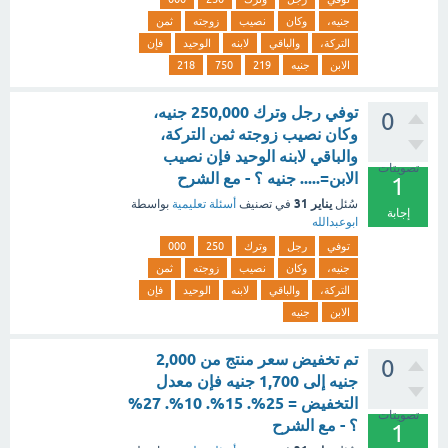
جنيه،
وكان
نصيب
زوجته
ثمن
التركة،
والباقي
لابنه
الوحيد
فإن
الابن
جنيه
219
750
218
توفي رجل وترك 250,000 جنيه،
0
وكان نصيب زوجته ثمن التركة،
والباقي لابنه الوحيد فإن نصيب
تصويتات
الابن=..... جنيه ؟ - مع الشرح
1
يناير 31
سُئل
في تصنيف
أسئلة تعليمية
بواسطة
إجابة
ابوعبدالله
توفي
رجل
وترك
250
000
جنيه،
وكان
نصيب
زوجته
ثمن
التركة،
والباقي
لابنه
الوحيد
فإن
الابن
جنيه
تم تخفيض سعر منتج من 2,000
0
جنيه إلى 1,700 جنيه فإن معدل
التخفيض = 25%. 15%. 10%. 27%
تصويتات
؟ - مع الشرح
1