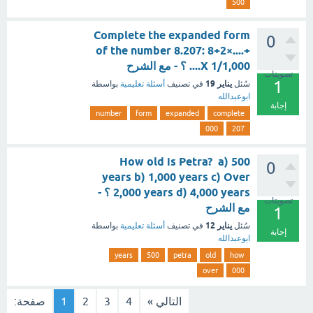
500
Complete the expanded form
0
of the number 8.207: 8+2×....+
....X 1/1,000 ؟ - مع الشرح
تصويتات
1
يناير 19
سُئل
في تصنيف
أسئلة تعليمية
بواسطة
ابوعبدالله
إجابة
number
form
expanded
complete
000
207
How old is Petra? a) 500
0
years b) 1,000 years c) Over
2,000 years d) 4,000 years ؟ -
تصويتات
مع الشرح
1
يناير 12
سُئل
في تصنيف
أسئلة تعليمية
بواسطة
إجابة
ابوعبدالله
years
500
petra
old
how
over
000
التالي »
4
3
2
1
صفحة: