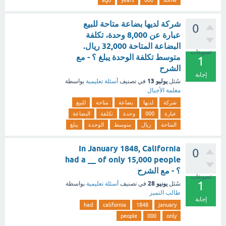
ago
years
000
some
شركة لديها بضاعة متاحة للبيع
0
عبارة عن 8,000 وحدة، تكلفة
البضاعة المتاحة 32,000 ريال.
تصويتات
متوسط تكلفة الوحدة يبلغ ؟ - مع
1
الشرح
إجابة
يوليو 13
سُئل
في تصنيف
أسئلة تعليمية
بواسطة
معلمة الأجيال
شركة
لديها
بضاعة
متاحة
للبيع
عبارة
000
وحدة
تكلفة
البضاعة
المتاحة
ريال
متوسط
الوحدة
يبلغ
In January 1848, California
0
had a __ of only 15,000 people
؟ - مع الشرح
تصويتات
1
يونيو 28
سُئل
في تصنيف
أسئلة تعليمية
بواسطة
طالب التميز
إجابة
had
california
1848
january
people
000
only