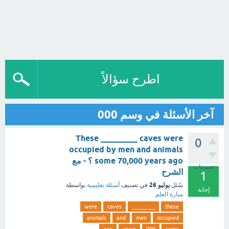
اطرح سؤالاً
آخر الأسئلة في وسم 000
These _________ caves were
0
occupied by men and animals
some 70,000 years ago ؟ - مع
تصويتات
الشرح
1
يوليو 26
سُئل
في تصنيف
أسئلة تعليمية
بواسطة
إجابة
منارة العلم
were
caves
_________
these
animals
and
men
occupied