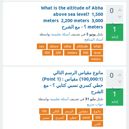
What is the altitude of Abha
0
above sea level? 1,500
meters 2,200 meters 3,000
تصويتات
meters ؟ - مع الشرح
1
يونيو 5
سُئل
في تصنيف
أسئلة تعليمية
بواسطة
إجابة
أستاذ المناهج
sea
above
abha
altitude
what
000
200
meters
500
level
meters
مانوع مقياس الرسم التالي
0
(100,000:1) مقياس : (1 Point)
خطي كسري نسبي كتابي ؟ - مع
تصويتات
الشرح
1
مايو 31
سُئل
في تصنيف
أسئلة تعليمية
بواسطة
إجابة
جواب سريع
مانوع
مقياس
الرسم
التالي
100
000
point
خطي
كسري
نسبي
كتابي