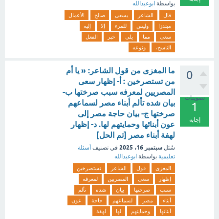
بواسطة
ابوعبدالله
قال
الشاعر
يسعى
صالح
الأعمال
مبتدزا
وليس
للمرء
إلا
إليه
سعى
مما
يلي
خبر
الفعل
الناسخ،
ونوعه
ما المغزى من قول الشاعر: « يا أم
0
من تستصرخين : أ- إظهار سعى
المصريين لمعرفه سبب صرختها ب-
تصويتات
بيان شده تألم أبناء مصر لسماعهم
1
صرختها ج- بيان حاجة مصر إلى
إجابة
عون أبنائها وحمايتهم لها. د- إظهار
لهفة أبناء مصر [تم الحل]
سبتمبر 16، 2025
سُئل
في تصنيف
أسئلة
تعليمية
بواسطة
ابوعبدالله
المغزى
قول
الشاعر
تستصرخين
إظهار
سعى
المصريين
لمعرفه
سبب
صرختها
بيان
شده
تألم
أبناء
مصر
لسماعهم
حاجة
عون
أبنائها
وحمايتهم
لها
لهفة