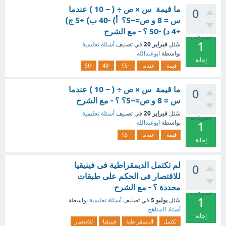
ما قيمة س × ص ÷ ( − 10 ) عندما
0
س = 8 و ص=−5؟ أ) -40 ب) +5 ج)
+4 د) -50 ؟ - مع الشرح
تصويتات
1
فبراير 20
سُئل
في تصنيف
أسئلة تعليمية
بواسطة
ابوعبدالله
إجابة
قيمة
عندما
−5؟
-40
-50
ما قيمة س × ص ÷ ( − 10 ) عندما
0
س = 8 و ص=−5؟ ؟ - مع الشرح
فبراير 20
سُئل
في تصنيف
أسئلة تعليمية
تصويتات
بواسطة
ابوعبدالله
1
قيمة
عندما
−5؟
إجابة
لم تكتمل الديمقراطية فى فينيقيا
0
للاقتصار فى الحكم على طبقات
محددة ؟ - مع الشرح
تصويتات
1
يوليو 5
سُئل
في تصنيف
أسئلة تعليمية
بواسطة
أستاذ المناهج
إجابة
تكتمل
الديمقراطية
فينيقيا
للاقتصار