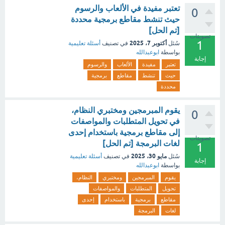
تعتبر مفيدة في الألعاب والرسوم
0
حيث تنشط مقاطع برمجية محددة
[تم الحل]
تصويتات
1
أكتوبر 7، 2025
سُئل
في تصنيف
أسئلة تعليمية
بواسطة
ابوعبدالله
إجابة
تعتبر
مفيدة
الألعاب
والرسوم
حيث
تنشط
مقاطع
برمجية
محددة
يقوم المبرمجين ومختبري النظام،
0
في تحويل المتطلبات والمواصفات
إلى مقاطع برمجية باستخدام إحدى
تصويتات
لغات البرمجة [تم الحل]
1
مايو 30، 2025
سُئل
في تصنيف
أسئلة تعليمية
إجابة
بواسطة
ابوعبدالله
يقوم
المبرمجين
ومختبري
النظام،
تحويل
المتطلبات
والمواصفات
مقاطع
برمجية
باستخدام
إحدى
لغات
البرمجة