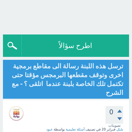
اطرح سؤالاً
ترسل هذه اللبنة رسالة الى مقاطع برمجية
اخرى وتوقف مقطعها البرمجس مؤقتا حتى
تكتمل تلك الخاصة بلبنة عندما اتلقى ؟ - مع
الشرح
0
تصويتات
سُئل
فبراير 20
في تصنيف
أسئلة تعليمية
بواسطة
عبود