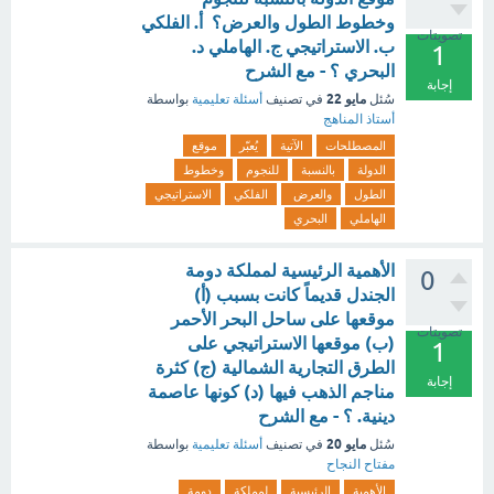
وخطوط الطول والعرض؟ أ. الفلكي
تصويتات
ب. الاستراتيجي ج. الهاملي د.
1
البحري ؟ - مع الشرح
إجابة
مايو 22
سُئل
في تصنيف
أسئلة تعليمية
بواسطة
أستاذ المناهج
المصطلحات
الآتية
يُعبّر
موقع
الدولة
بالنسبة
للنجوم
وخطوط
الطول
والعرض
الفلكي
الاستراتيجي
الهاملي
البحري
الأهمية الرئيسية لمملكة دومة
0
الجندل قديماً كانت بسبب (أ)
موقعها على ساحل البحر الأحمر
تصويتات
(ب) موقعها الاستراتيجي على
1
الطرق التجارية الشمالية (ج) كثرة
إجابة
مناجم الذهب فيها (د) كونها عاصمة
دينية. ؟ - مع الشرح
مايو 20
سُئل
في تصنيف
أسئلة تعليمية
بواسطة
مفتاح النجاح
الأهمية
الرئيسية
لمملكة
دومة