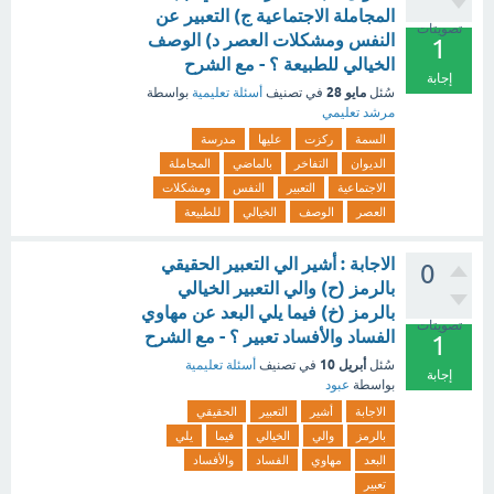
المجاملة الاجتماعية ج) التعبير عن
تصويتات
النفس ومشكلات العصر د) الوصف
1
الخيالي للطبيعة ؟ - مع الشرح
إجابة
مايو 28
سُئل
في تصنيف
أسئلة تعليمية
بواسطة
مرشد تعليمي
السمة
ركزت
عليها
مدرسة
الديوان
التفاخر
بالماضي
المجاملة
الاجتماعية
التعبير
النفس
ومشكلات
العصر
الوصف
الخيالي
للطبيعة
الاجابة : أشير الي التعبير الحقيقي
0
بالرمز (ح) والي التعبير الخيالي
بالرمز (خ) فيما يلي البعد عن مهاوي
تصويتات
الفساد والأفساد تعبير ؟ - مع الشرح
1
أبريل 10
سُئل
في تصنيف
أسئلة تعليمية
إجابة
بواسطة
عبود
الاجابة
أشير
التعبير
الحقيقي
بالرمز
والي
الخيالي
فيما
يلي
البعد
مهاوي
الفساد
والأفساد
تعبير