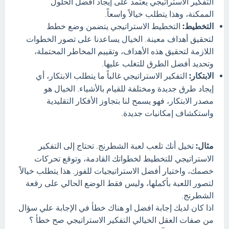
التفكير الاستراتيجي يعتمد على إيجاد أفضل الحلول
الممكنة، وهذا يتطلب خيالاً واسعاً.
التخطيط:
التخطيط الاستراتيجي يتضمن وضع خطط
لتحقيق أهداف معينة. الخيال يساعدنا على تصور الخطوات
اللازمة لتحقيق هذه الأهداف، وتقييم المخاطر المحتملة،
وتحديد أفضل الطرق للتغلب عليها.
الابتكار:
التفكير الاستراتيجي غالباً ما يتطلب الابتكار، أي
إيجاد طرق جديدة ومختلفة للقيام بالأشياء. الخيال هو
مصدر الابتكار، فهو يسمح لنا بتجاوز الأفكار التقليدية
واستكشاف إمكانيات جديدة.
مثال:
تخيل أنك تلعب لعبة الشطرنج. تحتاج إلى التفكير
الاستراتيجي للتخطيط لخطواتك القادمة، وتوقع تحركات
خصمك، واختيار أفضل الاستراتيجيات للفوز. هذا يتطلب خيالاً
لتصور اللعبة بأكملها، وليس فقط الوضع الحالي على رقعة
الشطرنج.
اذا كان لديك إجابة افضل او هناك خطأ في الإجابة علي سؤال
من صفات العقل الخيالي التفكير الاستراتيجي صح خطأ ؟