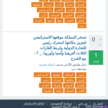
الجندل
قديماً
كانت
بسبب
موقعها
ساحل
البحر
الأحمر
الاستراتيجي
الطرق
التجارية
الشمالية
كثرة
مناجم
الذهب
فيها
كونها
عاصمة
دينية
تسخر المملكة موقعها الاستراتيجي
0
لتعزيز مكانتها كمحرك رئيس
للتجارة الدولية ولربط القارات
تصويتات
الثلاث: أفريقيا وآسيا وأوروبا. _ ؟ -
1
مع الشرح
إجابة
مارس 21
سُئل
في تصنيف
أسئلة تعليمية
بواسطة
عبود
تسخر
المملكة
موقعها
الاستراتيجي
لتعزيز
مكانتها
كمحرك
رئيس
للتجارة
الدولية
ولربط
القارات
الثلاث
أفريقيا
وآسيا
وأوروبا
اتصل بنا
من نحن
سياسة الخصوصية
اتفاقية الاستخدام
XML Sitemap
أرشيف الأسئلة التعليمية