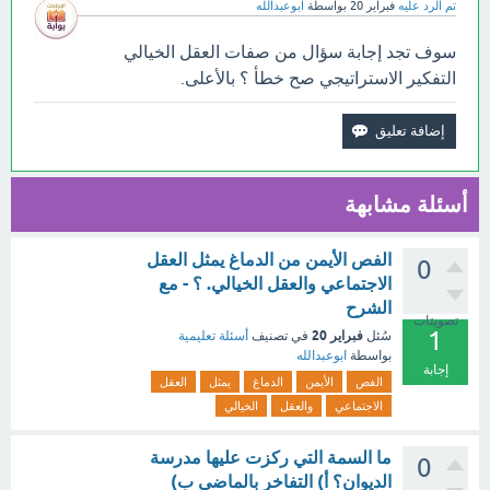
تم الرد عليه
فبراير 20
بواسطة
ابوعبدالله
سوف تجد إجابة سؤال من صفات العقل الخيالي
التفكير الاستراتيجي صح خطأ ؟ بالأعلى.
أسئلة مشابهة
الفص الأيمن من الدماغ يمثل العقل
0
الاجتماعي والعقل الخيالي. ؟ - مع
الشرح
تصويتات
1
فبراير 20
سُئل
في تصنيف
أسئلة تعليمية
بواسطة
ابوعبدالله
إجابة
الفص
الأيمن
الدماغ
يمثل
العقل
الاجتماعي
والعقل
الخيالي
ما السمة التي ركزت عليها مدرسة
0
الديوان؟ أ) التفاخر بالماضي ب)