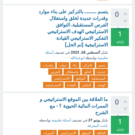
يتسم .......... بالتركيز على بناء موارد
0
وقدرات جديدة لخلق واستغلال
الفرص المستقبلية. التوافق
تصويتات
الاستراتيجي الهدف الاستراتيجي
1
التفكير الاستراتيجي القيادة
إجابة
الاستراتيجية [تم الحل]
أغسطس 26، 2025
سُئل
في تصنيف
أسئلة
تعليمية
بواسطة
ابوعبدالله
يتسم
بالتركيز
بناء
موارد
وقدرات
جديدة
لخلق
واستغلال
الفرص
المستقبلية
التوافق
الاستراتيجي
الهدف
التفكير
القيادة
الاستراتيجية
ما العلاقة بين الموقع الاستراتيجي و
0
الممرات المائية الحيوية ؟ - مع
الشرح
تصويتات
1
يونيو 27
سُئل
في تصنيف
أسئلة تعليمية
بواسطة
باحث المعرفة
إجابة
العلاقة
الموقع
الاستراتيجي
الممرات