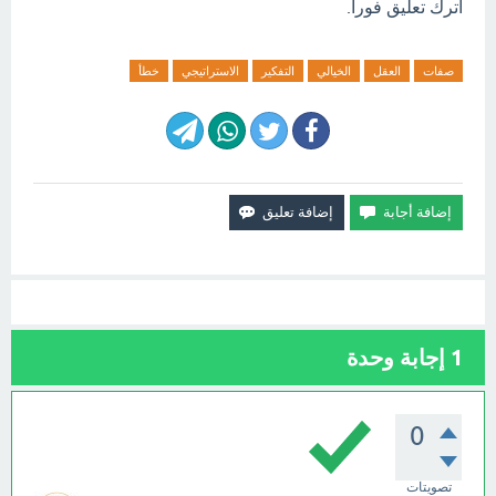
اترك تعليق فورآ.
صفات
العقل
الخيالي
التفكير
الاستراتيجي
خطأ
1
إجابة وحدة
0
تصويتات