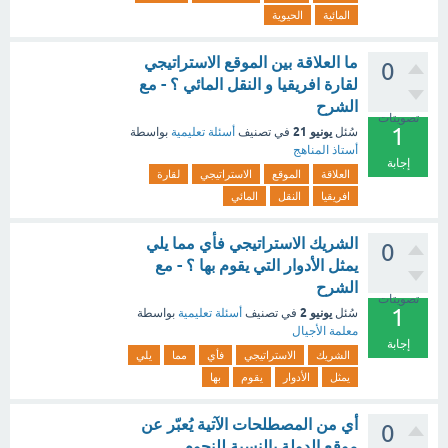
المائية
الحيوية
ما العلاقة بين الموقع الاستراتيجي
0
لقارة افريقيا و النقل المائي ؟ - مع
الشرح
تصويتات
1
يونيو 21
سُئل
في تصنيف
أسئلة تعليمية
بواسطة
أستاذ المناهج
إجابة
العلاقة
الموقع
الاستراتيجي
لقارة
افريقيا
النقل
المائي
الشريك الاستراتيجي فأي مما يلي
0
يمثل الأدوار التي يقوم بها ؟ - مع
الشرح
تصويتات
1
يونيو 2
سُئل
في تصنيف
أسئلة تعليمية
بواسطة
معلمة الأجيال
إجابة
الشريك
الاستراتيجي
فأي
مما
يلي
يمثل
الأدوار
يقوم
بها
أي من المصطلحات الآتية يُعبّر عن
0
موقع الدولة بالنسبة للنجوم