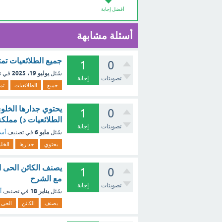
أفضل إجابة
أسئلة مشابهة
جميع الطلائعيات تمت
1
0
يوليو 19، 2025
سُئل
في ت
تصويتات
إجابة
جميع
الطلائعيات
تم
يحتوي جدارها الخلوي
1
0
الطلائعيات د) مملكة
تصويتات
إجابة
مايو 6
سُئل
في تصنيف
أسئ
يحتوي
جدارها
الخل
يصنف الكائن الحى ا
1
0
مع الشرح
تصويتات
إجابة
يناير 18
سُئل
في تصنيف
أ
يصنف
الكائن
الحى