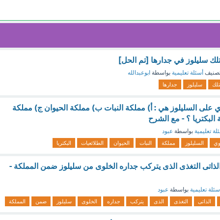
لك سليلوز في جدارها [تم الحل]
صنيف
أسئلة تعليمية
بواسطة
ابوعبدالله
تلك
سليلوز
جدارها
 على السليلوز هي : أ) مملكة النبات ب) مملكة الحيوان ج) مملكة
 البكتريا ؟ - مع الشرح
لة تعليمية
بواسطة
عبود
وي
السليلوز
مملكة
النبات
الحيوان
الطلائعيات
البكتريا
لذاتى التغذى الذى يتركب جداره الخلوى من سليلوز ضمن المملكة -
سئلة تعليمية
بواسطة
عبود
الذاتى
التغذى
الذى
يتركب
جداره
الخلوى
سليلوز
ضمن
المملكة