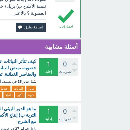
نسبة الأملاح ب) بزيادة خ
العضوية ؟ بالأعلى.
أفضل إجابة
أسئلة مشابهة
كيف تتأثر النباتات ع
1
0
خصوبة. تمتص النباتا
تصويتات
إجابة
والعناصر الغذائية. 
يناير 28
سُئل
في تصنيف
أ
تتأثر
النباتات
عندما
كمية
أكبر
الماء
ما هو الدور البيئي 
1
0
التربة ب) إنتاج الأ
تصويتات
إجابة
مع الشرح
فبراير 27
سُئل
في تصنيف