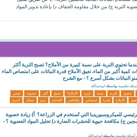
صوبة التربة ج) من خلال مقاومة الجفاف د) بإعادة تدوير المواد
ندما تحتوي التربة على نسبة كبيرة من الأملاح؟ تصبح التربة أكثر
ت كمية أكبر من الماء. تعيق الأملاح قدرة النباتات على امتصاص الماء
تمنو النباتات بشكل أسرع ؟ - مع الشرح
سئلة تعليمية
بواسطة
ابوعبدالله
تحتوي
التربة
نسبة
كبيرة
الأملاح؟
تصبح
أكثر
خصوبة
تمتص
تعيق
الأملاح
قدرة
امتصاص
والعناصر
الغذائية
تمنو
بشكل
أسرع
الرئيسي للميكروسبوريديا التي تُستخدم في الزراعة؟ أ) زيادة خصوبة
كسجين ج) مكافحة حيوية للحشرات الضارة د) تحليل المواد العضوية ؟ -
أسئلة تعليمية
بواسطة
ابوعبدالله