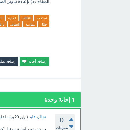
الجفاف د) بإعادة تدوير المو
تستخدم
النباتات
المائية
لت
خلال
مقاومة
الجفاف
بإعا
1
إجابة وحدة
تم الرد عليه
فبراير 20
بواسطة
اب
0
تصويتات
سوف تجد إجابة سؤال كيف 