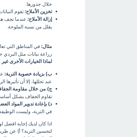
خلال جذورها.
تخزين الأملاح:
تقوم النباتات
إزالة الأملاح:
عندما تجف هذه 
يقلل من نسبة الملوحة.
مثال:
في المناطق التي تعان
زراعة نباتات مثل البردي ح
لماذا الخيارات الأخرى غير
ب) بزيادة خصوبة التربة:
على
عند تحللها، إلا أن تأثيرها
ج) من خلال مقاومة الجفا
تقاوم الجفاف بشكل أساس
د) بإعادة تدوير المواد العضو
في التربة، وليست الوظيفة ا
اذا كان لديك إجابة افضل ا
لتحسين التربة؟ أ) عن طريق