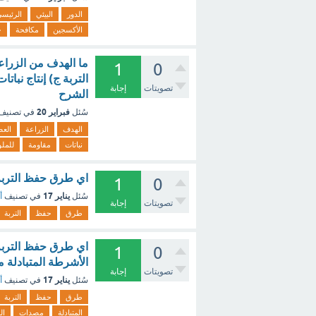
الدور
البيئي
الرئيس
الأكسجين
مكافحة
ح
ما الهدف من الزراعة
1
0
التربة ج) إنتاج نبا
تصويتات
إجابة
الشرح
فبراير 20
سُئل
في تصنيف
الهدف
الزراعة
العض
نباتات
مقاومة
للملو
اي طرق حفظ التربة ت
1
0
يناير 17
سُئل
في تصنيف
أ
تصويتات
إجابة
طرق
حفظ
التربة
اي طرق حفظ التربة ت
1
0
الأشرطة المتبادلة م
تصويتات
إجابة
يناير 17
سُئل
في تصنيف
أ
طرق
حفظ
التربة
المتبادلة
مصدات
ال