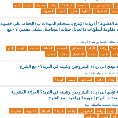
ي
للميكروسبوريديا
تُستخدم
الزراعة؟
زيادة
خصوبة
التربة
إنتاج
يوية
للحشرات
الضارة
تحليل
المواد
العضوية
 العضوية؟ أ) زيادة الإنتاج باستخدام المبيدات ب) الحفاظ على خصوبة
تات مقاومة للملوثات د) تعديل جينات المحاصيل بشكل معملي ؟ - مع
أسئلة تعليمية
بواسطة
ابوعبدالله
وية؟
زيادة
الإنتاج
باستخدام
المبيدات
الحفاظ
خصوبة
التربة
إنتاج
ثات
تعديل
جينات
المحاصيل
بشكل
معملي
ؤدي الى زيادة النيتروجين وتثبيته في التربة؟ - مع الشرح
سئلة تعليمية
بواسطة
عبود
تؤدي
زيادة
النيتروجين
وتثبيته
التربة؟
ؤدي الى زيادة النيتروجين وتثبيته في التربة؟ الحراثة الكنتورية
صدات الرياح الدورة الزراعية - مع الشرح
سئلة تعليمية
بواسطة
عبود
تؤدي
زيادة
النيتروجين
وتثبيته
التربة؟
الحراثة
الكنتورية
الأشرطة
رياح
الدورة
الزراعية