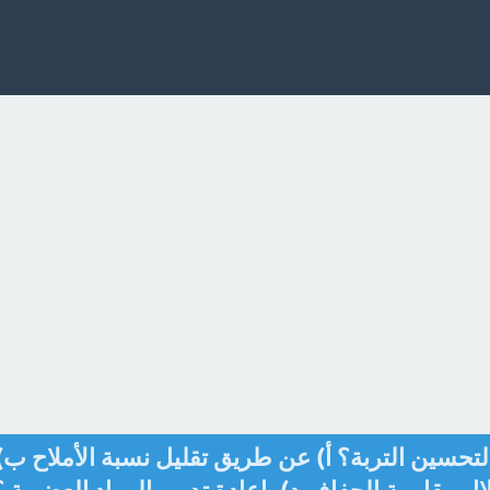
لتحسين التربة؟ أ) عن طريق تقليل نسبة الأملاح ب)