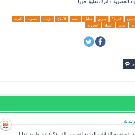
اد العضوية ؟ اترك تعليق فورآ.
حسين
التربة؟
طريق
تقليل
نسبة
الأملاح
بزيادة
خصوبة
التربة
دة
تدوير
المواد
العضوية
وعبدالله
تستخدم النباتات المائية لتحسين التربة؟ أ) عن طريق تقليل