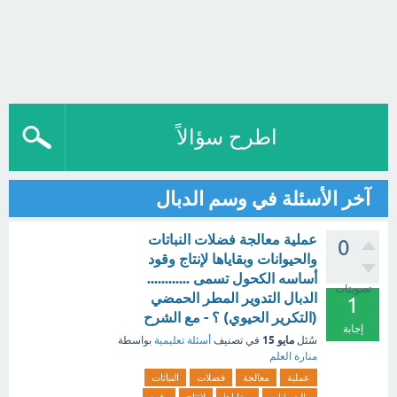
اطرح سؤالاً
آخر الأسئلة في وسم الدبال
عملية معالجة فضلات النباتات
0
والحيوانات وبقاياها لإنتاج وقود
أساسه الكحول تسمى ............
تصويتات
الدبال التدوير المطر الحمضي
1
(التكرير الحيوي) ؟ - مع الشرح
إجابة
مايو 15
سُئل
في تصنيف
أسئلة تعليمية
بواسطة
منارة العلم
عملية
معالجة
فضلات
النباتات