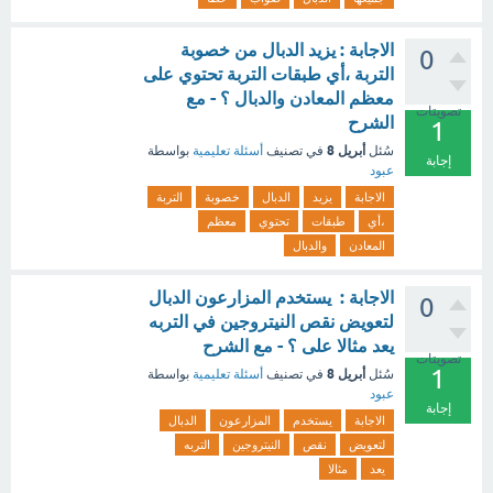
الاجابة : يزيد الدبال من خصوبة
0
التربة ،أي طبقات التربة تحتوي على
معظم المعادن والدبال ؟ - مع
تصويتات
الشرح
1
أبريل 8
سُئل
في تصنيف
أسئلة تعليمية
بواسطة
إجابة
عبود
الاجابة
يزيد
الدبال
خصوبة
التربة
،أي
طبقات
تحتوي
معظم
المعادن
والدبال
الاجابة : يستخدم المزارعون الدبال
0
لتعويض نقص النيتروجين في التربه
يعد مثالا على ؟ - مع الشرح
تصويتات
1
أبريل 8
سُئل
في تصنيف
أسئلة تعليمية
بواسطة
عبود
إجابة
الاجابة
يستخدم
المزارعون
الدبال
لتعويض
نقص
النيتروجين
التربه
يعد
مثالا