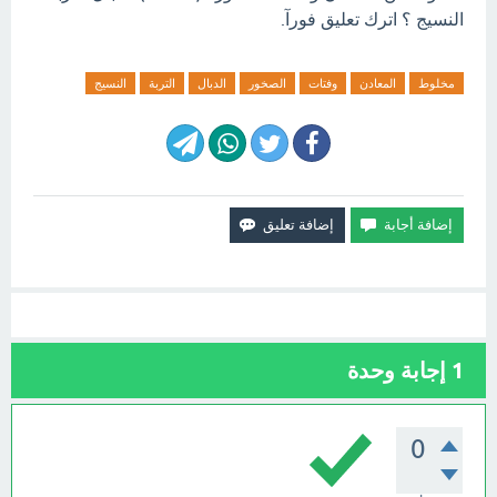
النسيج ؟ اترك تعليق فورآ.
مخلوط
المعادن
وفتات
الصخور
الدبال
التربة
النسيج
1
إجابة وحدة
0