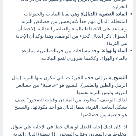
الحرارة.
المادة العضوية (الدبال):
وهي بقايا النباتات والحيوانات
المتحللة. الدبال مهم جداً لأنه يحسن من خصائص التربة
ويساعد على الاحتفاظ بالماء والعناصر الغذائية. (لاحظ أن
السؤال ذكر الدبال كجزء من الوصف، وهذا يؤكد أن الإجابة
هي التربة).
الماء والهواء:
توجد مساحات بين جزيئات التربة مملوءة
بالماء والهواء، وكلاهما ضروري لنمو النباتات.
النسيج
يشير إلى حجم الجزيئات التي تتكون منها التربة (مثل
الرمل والطين والطمي). النسيج هو *خاصية* من خصائص
التربة، وليس التربة نفسها.
لذلك، الوصف "مخلوط من المعادن وفتات الصخور" يصف
بشكل أساسي
التربة
، بينما الدبال هو أحد مكوناتها، والنسيج
هو خاصية من خصائصها.
اذا كان لديك إجابة افضل او هناك خطأ في الإجابة علي سؤال
مخلوط من المعادن وفتات الصخور . (1 نقطة) الدبال التربة