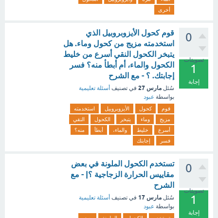
أخرى
قوم كحول الأيزوبروبيل الذي
0
استخدمته مزيج من كحول وماء. هل
يتبخر الكحول النقي أسرع من خليط
تصويتات
الكحول والماء، أم أبطأ منه؟ فسر
1
إجابتك. ؟ - مع الشرح
إجابة
مارس 27
سُئل
في تصنيف
أسئلة تعليمية
بواسطة
عبود
قوم
كحول
الأيزوبروبيل
استخدمته
مزيج
وماء
يتبخر
الكحول
النقي
أسرع
خليط
والماء،
أبطأ
منه؟
فسر
إجابتك
تستخدم الكحول الملونة في بعض
0
مقاييس الحرارة الزجاجية ؟| - مع
الشرح
تصويتات
1
مارس 17
سُئل
في تصنيف
أسئلة تعليمية
بواسطة
عبود
إجابة