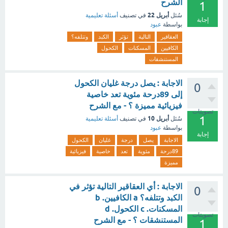
الشرح
1
أبريل 22
سُئل
في تصنيف
أسئلة تعليمية
إجابة
بواسطة
عبود
العقاقير
التالية
تؤثر
الكبد
وتتلفه؟
الكافيين
المسكنات
الكحول
المستنشقات
الاجابة : يصل درجة غليان الكحول
0
إلى 89درحة مئوية تعد خاصية
فيزيائية مميزة ؟ - مع الشرح
تصويتات
1
أبريل 10
سُئل
في تصنيف
أسئلة تعليمية
بواسطة
عبود
إجابة
الاجابة
يصل
درجة
غليان
الكحول
89درحة
مئوية
تعد
خاصية
فيزيائية
مميزة
الاجابة : أي العقاقير التالية تؤثر في
0
الكبد وتتلفه؟ a الكافيين. b
المسكنات. c الكحول. d
تصويتات
المستنشقات ؟ - مع الشرح
1