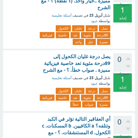
مميزة ..خيار واحد. (1 نقطة) ؟ - مع
تصويتات
الشرح
1
أبريل 25
سُئل
في تصنيف
أسئلة تعليمية
إجابة
بواسطة
عبود
يصل
درجة
غليان
الكحول
89درحة
مئوية
تعد
خاصية
فيزيائية
مميزة
خيار
واحد
يصل درجة غليان الكحول إلى
0
89درحة مئوية تعد خاصية فيزيائية
مميزة . صواب خطأ. ؟ - مع الشرح
تصويتات
1
أبريل 25
سُئل
في تصنيف
أسئلة تعليمية
بواسطة
عبود
إجابة
يصل
درجة
غليان
الكحول
89درحة
مئوية
تعد
خاصية
فيزيائية
مميزة
صواب
خطأ
أي العقاقير التالية تؤثر في الكبد
0
وتتلفه؟ a الكافيين. b المسكنات. c
الكحول. d المستنشقات. ؟ - مع
تصويتات