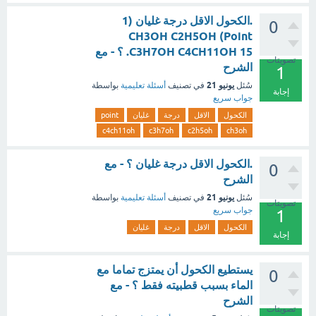
.الكحول الاقل درجة غليان (1
0
Point) CH3OH C2H5OH
C3H7OH C4CH11OH 15. ؟ - مع
تصويتات
الشرح
1
يونيو 21
سُئل
في تصنيف
أسئلة تعليمية
بواسطة
إجابة
جواب سريع
الكحول
الاقل
درجة
غليان
point
c4ch11oh
c3h7oh
c2h5oh
ch3oh
.الكحول الاقل درجة غليان ؟ - مع
0
الشرح
يونيو 21
سُئل
في تصنيف
أسئلة تعليمية
بواسطة
تصويتات
جواب سريع
1
الكحول
الاقل
درجة
غليان
إجابة
يستطيع الكحول أن يمتزج تماما مع
0
الماء بسبب قطبيته فقط ؟ - مع
الشرح
تصويتات