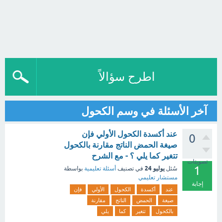
اطرح سؤالاً
آخر الأسئلة في وسم الكحول
عند أكسدة الكحول الأولي فإن
0
صيغة الحمض الناتج مقارنة بالكحول
تتغير كما يلي ؟ - مع الشرح
تصويتات
1
يوليو 24
سُئل
في تصنيف
أسئلة تعليمية
بواسطة
مستشار تعليمي
إجابة
عند
أكسدة
الكحول
الأولي
فإن
صيغة
الحمض
الناتج
مقارنة
بالكحول
تتغير
كما
يلي