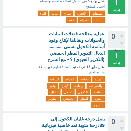
1
يونيو 5
سُئل
في تصنيف
أسئلة تعليمية
بواسطة
أستاذ المناهج
إجابة
يستطيع
الكحول
يمتزج
تماما
الماء
بسبب
قطبيته
فقط
عملية معالجة فضلات النباتات
0
والحيوانات وبقاياها لإنتاج وقود
أساسه الكحول تسمى ............
تصويتات
الدبال التدوير المطر الحمضي
1
(التكرير الحيوي) ؟ - مع الشرح
إجابة
مايو 15
سُئل
في تصنيف
أسئلة تعليمية
بواسطة
منارة العلم
عملية
معالجة
فضلات
النباتات
والحيوانات
وبقاياها
لإنتاج
وقود
أساسه
الكحول
تسمى
الدبال
التدوير
المطر
الحمضي
التكرير
الحيوي
يصل درجة غليان الكحول إلى
0
89درحة مئوية تعد خاصية فيزيائية