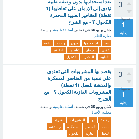
تعد استخدامها بدون وصفة طبية
0
تؤدي إلى الإدمان على تعاطيها (1
نقطة) العقاقير الطبية المخدرة
تصويتات
الكحول ؟ - مع الشرح
1
يونيو 30
سُئل
في تصنيف
أسئلة تعليمية
بواسطة
إجابة
منارة العلم
تعد
استخدامها
بدون
وصفة
طبية
تؤدي
الإدمان
تعاطيها
العقاقير
الطبية
المخدرة
الكحول
يقصد بها المشروبات التي تحتوي
0
على نسبة من العناصر المسكرة
والمذهبة للعقل (1 نقطة)
تصويتات
المشروبات الغازية الكحول ؟ - مع
1
الشرح
إجابة
يونيو 30
سُئل
في تصنيف
أسئلة تعليمية
بواسطة
معلمة الأجيال
يقصد
بها
المشروبات
تحتوي
نسبة
العناصر
المسكرة
والمذهبة
للعقل
الغازية
الكحول