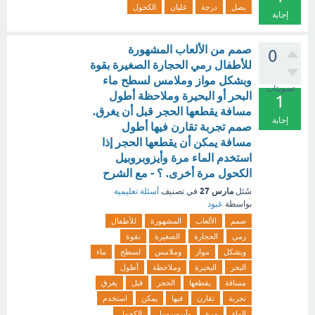
يصل
درجة
غليان
الكحول
إجابة
صمم من الألعاب المشهورة
0
للأطفال رمي الحجارة الصغيرة بقوة
وبشكل مواز وملامس لسطح ماء
تصويتات
البحر أو البحيرة وملاحظة أطول
1
مسافة يقطعها الحجر قبل أن يغرق.
إجابة
صمم تجربة تقارن فيها أطول
مسافة يمكن أن يقطعها الحجر إذا
استخدم الماء مرة وأيزوبروبيل
الكحول مرة أخرى. ؟ - مع الشرح
مارس 27
سُئل
في تصنيف
أسئلة تعليمية
بواسطة
عبود
صمم
الألعاب
المشهورة
للأطفال
رمي
الحجارة
الصغيرة
بقوة
وبشكل
مواز
وملامس
لسطح
ماء
البحر
البحيرة
وملاحظة
أطول
مسافة
يقطعها
الحجر
قبل
يغرق
تجربة
تقارن
فيها
يمكن
استخدم
الماء
مرة
وأيزوبروبيل
الكحول