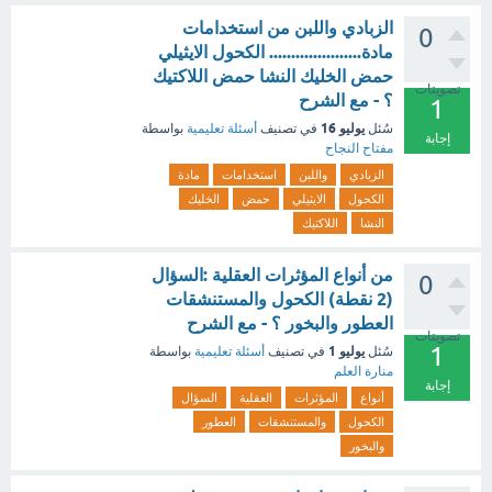
الزبادي واللبن من استخدامات
0
مادة..................... الكحول الايثيلي
حمض الخليك النشا حمض اللاكتيك
تصويتات
؟ - مع الشرح
1
يوليو 16
سُئل
في تصنيف
أسئلة تعليمية
بواسطة
إجابة
مفتاح النجاح
الزبادي
واللبن
استخدامات
مادة
الكحول
الايثيلي
حمض
الخليك
النشا
اللاكتيك
من أنواع المؤثرات العقلية :السؤال
0
(2 نقطة) الكحول والمستنشقات
العطور والبخور ؟ - مع الشرح
تصويتات
1
يوليو 1
سُئل
في تصنيف
أسئلة تعليمية
بواسطة
منارة العلم
إجابة
أنواع
المؤثرات
العقلية
السؤال
الكحول
والمستنشقات
العطور
والبخور