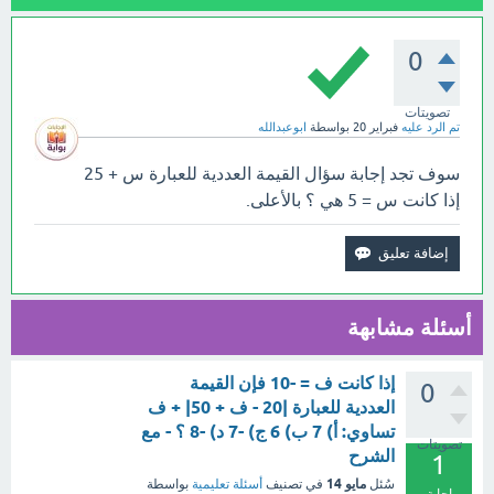
0
تصويتات
تم الرد عليه
فبراير 20
بواسطة
ابوعبدالله
سوف تجد إجابة سؤال القيمة العددية للعبارة س + 25
إذا كانت س = 5 هي ؟ بالأعلى.
أسئلة مشابهة
إذا كانت ف = -10 فإن القيمة
0
العددية للعبارة |20 - ف + 50| + ف
تساوي: أ) 7 ب) 6 ج) -7 د) -8 ؟ - مع
تصويتات
الشرح
1
مايو 14
سُئل
في تصنيف
أسئلة تعليمية
بواسطة