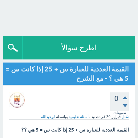
اطرح سؤالاً
القيمة العددية للعبارة س + 25 إذا كانت س =
5 هي ؟ - مع الشرح
0
تصويتات
سُئل
فبراير 20
في تصنيف
أسئلة تعليمية
بواسطة
ابوعبدالله
القيمة العددية للعبارة س + 25 إذا كانت س = 5 هي ؟؟