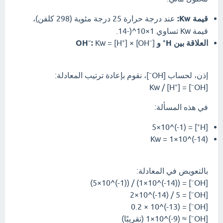
قيمة Kw:
عند درجة حرارة 25 درجة مئوية (298 كلفن)،
قيمة Kw تساوي 1×10^(-14.
العلاقة بين H⁺ و OH⁻:
Kw = [H⁺] × [OH⁻]
إذن، لحساب [OH⁻]، نقوم بإعادة ترتيب المعادلة:
[OH⁻] = Kw / [H⁺]
في هذه المسألة:
[H⁺] = 5×10^(-1)
Kw = 1×10^(-14)
بالتعويض في المعادلة:
[OH⁻] = (1×10^(-14)) / (5×10^(-1))
[OH⁻] = 2×10^(-14) / 5
[OH⁻] = 0.2 × 10^(-13)
[OH⁻] ≈ 1×10^(-9) (تقريبًا)