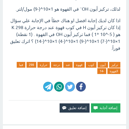
لذلك، تركيز أيون OH⁻ في القهوة هو 1×10^(-9) مول/لتر.
اذا كان لديك إجابة افضل او هناك خطأ في الإجابة علي سؤال
إذا كان تركيز أيون H في كوب قهوة عند درجة حرارة 298 K
هو ( 5-^10 *1 ) فما تركيز أيون OH في القهوة . (1 نقطة)
1×10^(-7) 1×10^(-9) 1×10^(-4) 1×10^(-14) ؟ اترك تعليق
فورآ.
تركيز
أيون
كوب
قهوة
عند
درجة
حرارة
298
فما
القهوة
-14