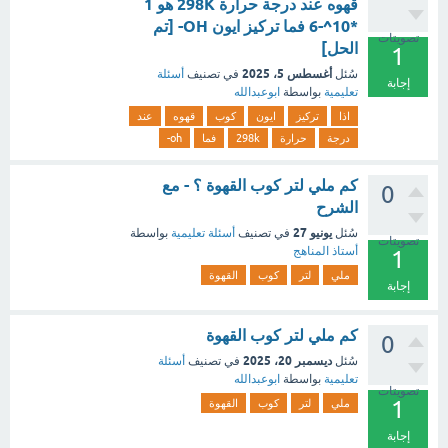
قهوه عند درجة حرارة 298K هو 1
*10^-6 فما تركيز ايون OH- [تم
تصويتات
الحل]
1
أغسطس 5، 2025
سُئل
في تصنيف
أسئلة
إجابة
تعليمية
بواسطة
ابوعبدالله
اذا
تركيز
ايون
كوب
قهوه
عند
درجة
حرارة
298k
فما
oh-
كم ملي لتر كوب القهوة ؟ - مع
0
الشرح
يونيو 27
سُئل
في تصنيف
أسئلة تعليمية
بواسطة
تصويتات
أستاذ المناهج
1
ملي
لتر
كوب
القهوة
إجابة
كم ملي لتر كوب القهوة
0
ديسمبر 20، 2025
سُئل
في تصنيف
أسئلة
تعليمية
بواسطة
ابوعبدالله
تصويتات
1
ملي
لتر
كوب
القهوة
إجابة