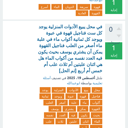
ابوعبدالله
1
قهوة
سريعة
الذوبان
الماء
أسرع
إجابة
القهوة
العادية
في محل يبيع الأدوات المنزلية يوجد
0
كل ست فناجيل قهوة في عبوة
ويوجد كل ثمانية أكواب ماء في علبة
تصويتات
ماء أصغر من العلب فناجيل القهوة
1
يمكن أن يشتري يوسف بحيث يكون
إجابة
فيه العدد نفسه من أكواب الماء هل
هي اثنان علبتين أم ثلاث علب أم
خمس أم أربع [تم الحل]
أغسطس 19، 2025
سُئل
في تصنيف
أسئلة
تعليمية
بواسطة
ابوعبدالله
محل
يبيع
الأدوات
المنزلية
يوجد
فناجيل
قهوة
عبوة
ويوجد
ثمانية
أكواب
ماء
علبة
أصغر
العلب
القهوة
يمكن
يشتري
يوسف
بحيث
يكون
فيه
العدد
نفسه
الماء
اثنان
علبتين
ثلاث
علب
خمس
أربع