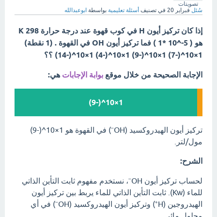
تصويتات
سُئل
فبراير 20
في تصنيف
أسئلة تعليمية
بواسطة
ابوعبدالله
إذا كان تركيز أيون H في كوب قهوة عند درجة حرارة 298 K
هو ( 5-^10 *1 ) فما تركيز أيون OH في القهوة . (1 نقطة)
1×10^(-7) 1×10^(-9) 1×10^(-4) 1×10^(-14) ؟؟
الإجابة الصحيحة من خلال موقع
بوابة الإجابات
هي:
1×10^(-9)
تركيز أيون الهيدروكسيد (OH⁻) في القهوة هو 1×10^(-9)
مول/لتر.
الشرح:
لحساب تركيز أيون OH⁻، نستخدم مفهوم ثابت التأين الذاتي
للماء (Kw). ثابت التأين الذاتي للماء يربط بين تركيز أيون
الهيدروجين (H⁺) وتركيز أيون الهيدروكسيد (OH⁻) في أي
محلول مائي.