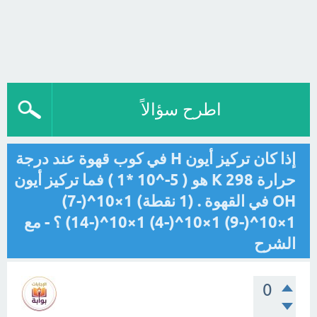
اطرح سؤالاً
إذا كان تركيز أيون H في كوب قهوة عند درجة
حرارة 298 K هو ( 5-^10 *1 ) فما تركيز أيون
OH في القهوة . (1 نقطة) 1×10^(-7)
1×10^(-9) 1×10^(-4) 1×10^(-14) ؟ - مع
الشرح
0