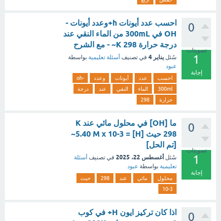
احسب عدد أيونات h+وعدد أيونات -
0
OH في 300mL من الماء النقي عند
درجة حرارة K 298~ - مع الشرح
تصويتات
1
يناير 4
سُئل
في تصنيف
أسئلة تعليمية
بواسطة
عبود
إجابة
احسب
عدد
أيونات
وعدد
-oh
300ml
الماء
النقي
عند
درجة
حرارة
298
ما [OH] في محلول مائي عند K
0
298 حيث [H] = 5.40 M x 10-3~
[تم الحل]
تصويتات
1
أغسطس 22، 2025
سُئل
في تصنيف
أسئلة
تعليمية
بواسطة
عبود
إجابة
محلول
مائي
عند
298
حيث
10-3
اذا كان تركيز ايون H+ في كوب
0