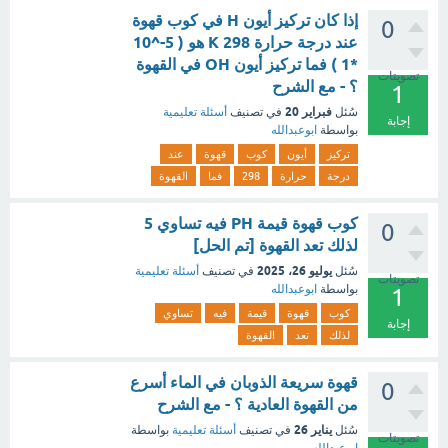
إذا كان تركيز أيون H في كوب قهوة
0
عند درجة حرارة 298 K هو ( 5-^10
*1 ) فما تركيز أيون OH في القهوة
تصويتات
؟ - مع الشرح
1
فبراير 20
سُئل
في تصنيف
أسئلة تعليمية
إجابة
بواسطة
ابوعبدالله
تركيز
أيون
كوب
قهوة
عند
درجة
حرارة
298
فما
القهوة
كوب قهوة قيمة PH فيه تساوي 5
0
لذلك تعد القهوة [تم الحل]
يوليو 26، 2025
سُئل
في تصنيف
أسئلة تعليمية
تصويتات
بواسطة
ابوعبدالله
1
كوب
قهوة
قيمة
فيه
تساوي
إجابة
لذلك
تعد
القهوة
قهوة سريعة الذوبان في الماء أسرع
0
من القهوة العادية ؟ - مع الشرح
يناير 26
سُئل
في تصنيف
أسئلة تعليمية
بواسطة
تصويتات