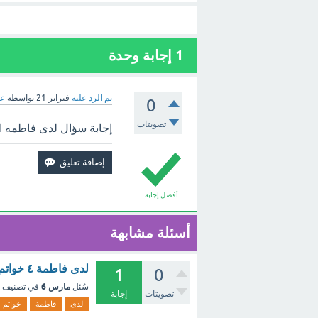
1
إجابة وحدة
تم الرد عليه
فبراير 21
بواسطة
عب
0
تصويتات
إجابة سؤال لدى فاطمه ار
أفضل إجابة
أسئلة مشابهة
لدى فاطمة ٤ خواتم و ٣ اساور مختلفة "؟ - مع الشرح
1
0
مارس 6
سُئل
في تصنيف
تصويتات
إجابة
لدى
فاطمة
خواتم