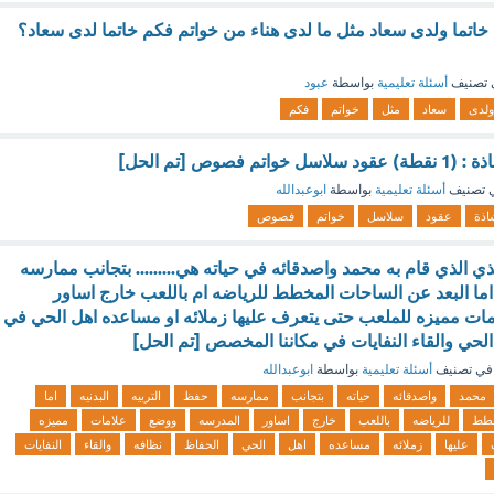
إذا كان لدى هناء ١٨ خاتما ولدى سعاد مثل ما لدى هناء من خواتم فكم خاتما لدى سعاد؟
 تصنيف
أسئلة تعليمية
بواسطة
عبود
ولدى
سعاد
مثل
خواتم
فكم
 فصوص [تم الحل]
 تصنيف
أسئلة تعليمية
بواسطة
ابوعبدالله
اذة
عقود
سلاسل
خواتم
فصوص
 الذي قام به محمد واصدقائه في حياته هي......... بتجانب ممارسه
 اما البعد عن الساحات المخطط للرياضه ام باللعب خارج اساور
ات مميزه للملعب حتى يتعرف عليها زملائه او مساعده اهل الحي في
لحي والقاء النفايات في مكاننا المخصص [تم الحل]
في تصنيف
أسئلة تعليمية
بواسطة
ابوعبدالله
محمد
واصدقائه
حياته
بتجانب
ممارسه
حفظ
التربيه
البدنيه
اما
خطط
للرياضه
باللعب
خارج
اساور
المدرسه
ووضع
علامات
مميزه
عليها
زملائه
مساعده
اهل
الحي
الحفاظ
نظافه
والقاء
النفايات