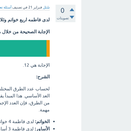
سُئل
فبراير 21
في تصنيف
أسئلة تع
0
تصويتات
لدى فاطمه اربع خواتم وثل
الإجابة الصحيحة من خلال 
الإجابة هي 12.
الشرح:
لحساب عدد الطرق المختلفة 
العد الأساسي. هذا المبدأ ي
من الطرق، فإن العدد الإج
مهمة.
الخواتم:
لدى فاطمة 4 خواتم. هذا يعني أن لديها 4 طرق مختلفة لاختيار خاتم واحد لترتديه.
الأساور: