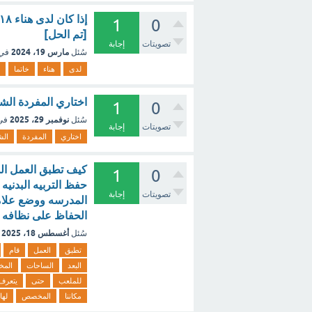
1
0
[تم الحل]
تصويتات
إجابة
مارس 19، 2024
سُئل
في
لدى
هناء
خاتما
اختاري المفردة الشاذة : (1 نقطة) عقود سلاسل خواتم
1
0
نوفمبر 29، 2025
سُئل
في
تصويتات
إجابة
اختاري
المفردة
الش
كيف تطبق العمل الذي
1
0
حفظ التربيه البدنيه
تصويتات
إجابة
المدرسه ووضع علام
الحفاظ على نظافه ا
أغسطس 18، 2025
سُئل
تطبق
العمل
قام
البعد
الساحات
الم
للملعب
حتى
يتعرف
مكاننا
المخصص
لها