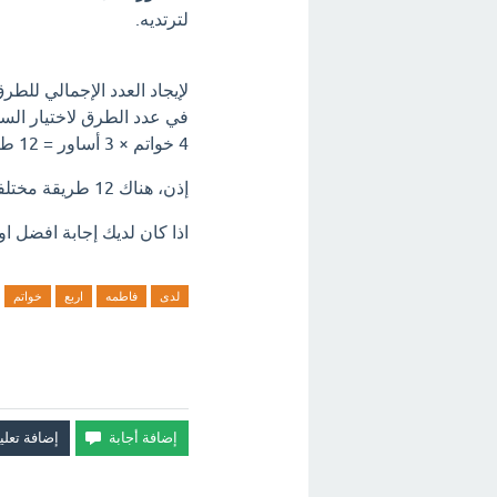
لترتديه.
لإيجاد العدد الإجمالي للطر
في عدد الطرق لاختيار السو
4 خواتم × 3 أساور = 12 طريقة.
إذن، هناك 12 طريقة مختلفة يمكن لفاطمة أن ترتدي بها خاتماً واحداً وسواراً واحداً.
اذا كان لديك إجابة افضل او
لدى
فاطمه
اربع
خواتم