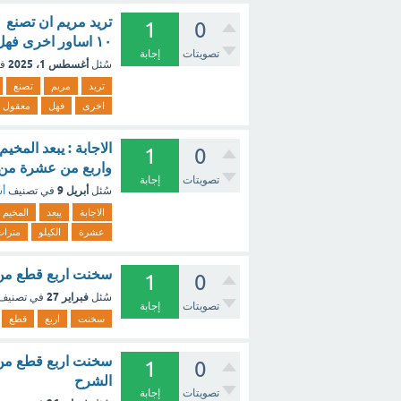
1
0
١٠ اساور اخرى فهل هذا معقول [تم الحل]
تصويتات
إجابة
أغسطس 1، 2025
سُئل
ف
تريد
مريم
تصنع
اخرى
فهل
معقول
الاجابة : يبعد المخ
1
0
واربع من عشرة من ال
تصويتات
إجابة
أبريل 9
سُئل
في تصنيف
أس
الاجابة
يبعد
المخيم
عشرة
الكيلو
مترات
سخنت اربع قطع من 
1
0
فبراير 27
سُئل
في تصنيف
تصويتات
إجابة
سخنت
اربع
قطع
سخنت اربع قطع من م
1
0
الشرح
تصويتات
إجابة