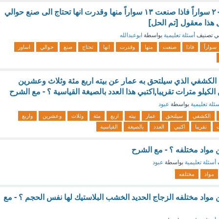
تريد مريم ان تصنع ٢٠ سواراً فاذا صنعت ١٣ سواراً منها وقدرت انها تحتاج الى صنع حوالي
ي تصنيف
أسئلة تعليمية
بواسطة
ابوعبدالله
سواراً
فاذا
صنعت
منها
وقدرت
انها
تحتاج
صنع
حوالي
اساور
يم الكشفي الذي سيلتحق به عمار عن بيته اربع مئة وثلاث وعشرين
كيلو مترات تقريبا,اكتبي هذا العدد بالصيغة القياسية ؟ - مع الشرح
ئلة تعليمية
بواسطة
عبود
الكشفي
سيلتحق
عمار
بيته
اربع
مئة
وثلاث
وعشرين
واربع
تقريبا
اكتبي
العدد
بالصيغة
القياسية
مواد مختلفه ؟ - مع الشرح
أسئلة تعليمية
بواسطة
عبود
مواد
مختلفه
واد مختلفه الزجاج الحديد الخشب البلاستيك لها نفس الحجم ؟ - مع