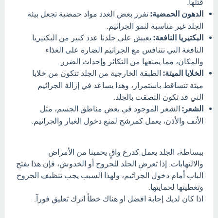
قتلها.
الدهون الحمضية:
تفرز بعض الغدد مواد حمضية تجعل بيئة
الجلد غير مناسبة لنمو الجراثيم.
البكتيريا النافعة:
يعيش على جلدنا عدد كبير من البكتيريا
النافعة التي تتنافس مع الجراثيم الضارة على الغذاء
والمكان، مما يمنعها من التكاثر وإحداث الضرر.
الخلايا الميتة:
الطبقة الخارجية من الجلد تتكون من خلايا
ميتة تتساقط باستمرار، وهذا يساعد في إزالة الجراثيم
التي قد تكون التصقت بالجلد.
الشعر:
الشعر الموجود في بعض مناطق الجسم، مثل
الأنف والأذن، يعمل كمرشح لمنع دخول الغبار والجراثيم.
ببساطة، الجلد يعمل كدرع واقٍ يحمينا من الأمراض
والالتهابات. إذا تعرض الجلد للجروح أو الخدوش، فإن هذا يفتح
الباب أمام دخول الجراثيم، ولهذا السبب يجب تنظيف الجروح
وتغطيتها لحمايتها.
اذا كان لديك إجابة افضل او هناك خطأ اترك تعليق فورآ.