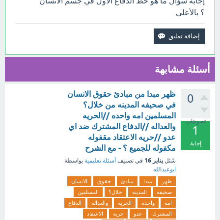
إجابة سؤال ما ھو خط الدفاع الأول في جسم الانسان
؟ بالأعلى.
أسئلة مشابهة
ظهر مبدا من مبادئ حقوق الانسان
0
في صحيفه المدينه من خلال؟
المسلمين امه واحده //الحريه
تصويتات
والعداله //الدفاع المشترك ضد اي
1
عدو //حريه الاعتقاد مقفوله
إجابة
مكفوله للجميع ؟ - مع الشرح
يناير 16
سُئل
في تصنيف
أسئلة تعليمية
بواسطة
ابوعبدالله
ظهر
مبدا
مبادئ
حقوق
الانسان
صحيفه
المدينه
خلال؟
المسلمين
امه
واحده
الحريه
والعداله
الدفاع
المشترك
عدو
حريه
الاعتقاد