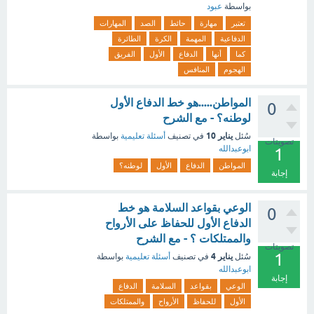
بواسطة
عبود
تعتبر
مهارة
حائط
الصد
المهارات
الدفاعية
المهمة
الكرة
الطائرة
كما
أنها
الدفاع
الأول
الفريق
الهجوم
المنافس
المواطن.....هو خط الدفاع الأول
0
لوطنه؟ - مع الشرح
يناير 10
سُئل
في تصنيف
أسئلة تعليمية
بواسطة
تصويتات
ابوعبدالله
1
المواطن
الدفاع
الأول
لوطنه؟
إجابة
الوعي بقواعد السلامة هو خط
0
الدفاع الأول للحفاظ على الأرواح
والممتلكات ؟ - مع الشرح
تصويتات
1
يناير 4
سُئل
في تصنيف
أسئلة تعليمية
بواسطة
ابوعبدالله
إجابة
الوعي
بقواعد
السلامة
الدفاع
الأول
للحفاظ
الأرواح
والممتلكات