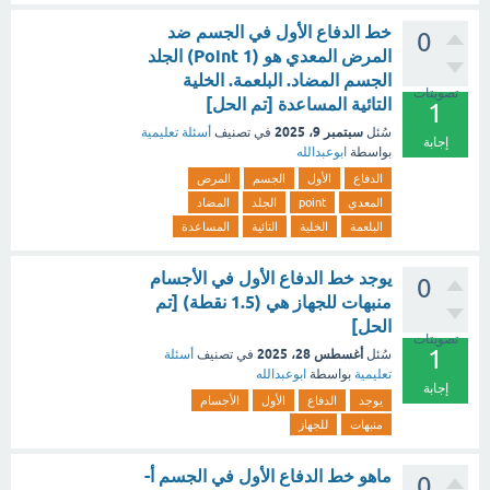
خط الدفاع الأول في الجسم ضد
0
المرض المعدي هو (1 Point) الجلد
الجسم المضاد. البلعمة. الخلية
تصويتات
التائية المساعدة [تم الحل]
1
سبتمبر 9، 2025
سُئل
في تصنيف
أسئلة تعليمية
إجابة
بواسطة
ابوعبدالله
الدفاع
الأول
الجسم
المرض
المعدي
point
الجلد
المضاد
البلعمة
الخلية
التائية
المساعدة
‏يوجد خط الدفاع الأول في الأجسام
0
منبهات للجهاز هي (1.5 نقطة) [تم
الحل]
تصويتات
1
أغسطس 28، 2025
سُئل
في تصنيف
أسئلة
تعليمية
بواسطة
ابوعبدالله
إجابة
يوجد
الدفاع
الأول
الأجسام
منبهات
للجهاز
ماهو خط الدفاع الأول في الجسم أ-
0