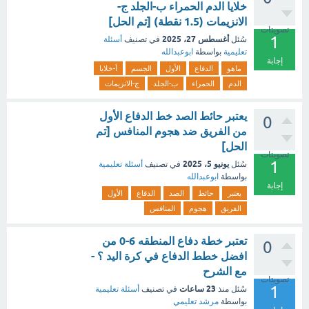
خلايا الدم الحمراء ب-الجلد ج-
الانزيمات (1.5 نقطة) [تم الحل]
تصويتات
1
أغسطس 27، 2025
سُئل
في تصنيف
أسئلة
تعليمية
بواسطة
ابوعبدالله
إجابة
ماهو
الدفاع
الأول
الجسم
أ-خلايا
الدم
الحمراء
ب-الجلد
ج-الانزيمات
يعتبر حائط الصد خط الدفاع الأول
0
من الفريق ضد هجوم المنافس [تم
الحل]
تصويتات
1
يونيو 5، 2025
سُئل
في تصنيف
أسئلة تعليمية
بواسطة
ابوعبدالله
إجابة
يعتبر
حائط
الصد
الدفاع
الأول
الفريق
هجوم
المنافس
تعتبر خطة دفاع المنطقه 6-0 من
0
افضل خطط الدفاع في كرة اليد ؟ -
مع الشرح
تصويتات
1
23 ساعات
سُئل
منذ
في تصنيف
أسئلة تعليمية
بواسطة
مرشد تعليمي