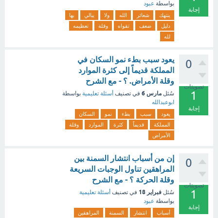
بواسطة
عبود
إجابة
ينتهك
شعائر
الله
ولا
يبالي
بها
دليل
ضعف
تقواه
وقلة
تعظيمه
لله
يعود سبب بطء نمو السكان في
0
المملكة قديماً إلى كثرة الموارد
وقلة الأمراض. ؟ - مع الشرح
تصويتات
1
مارس 6
سُئل
في تصنيف
أسئلة تعليمية
بواسطة
ابوعبدالله
إجابة
يعود
سبب
بطء
نمو
السكان
المملكة
قديماً
كثرة
الموارد
وقلة
الأمراض
إن من أسباب انتشار السمنة بين
0
المراهقين تناول الوجبات السريعة
وقلة الحركة ؟ - مع الشرح
تصويتات
1
فبراير 18
سُئل
في تصنيف
أسئلة تعليمية
بواسطة
عبود
إجابة
أسباب
انتشار
السمنة
المراهقين