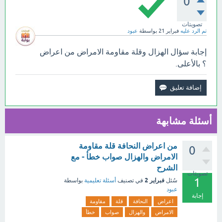
0
تصويتات
تم الرد عليه
فبراير 21
بواسطة
عبود
إجابة سؤال الهزال وقلة مقاومة الامراض من اعراض
؟ بالأعلى.
أسئلة مشابهة
من اعراض النحافة قلة مقاومة
0
الامراض والهزال صواب خطأ - مع
الشرح
تصويتات
1
فبراير 2
سُئل
في تصنيف
أسئلة تعليمية
بواسطة
عبود
إجابة
اعراض
النحافة
قلة
مقاومة
الامراض
والهزال
صواب
خطأ