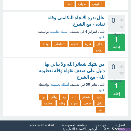
الطبيعي
صواب
خطأ
علل ندرة الاتجاه التكاملى وقلة
0
نقاده - مع الشرح
فبراير 6
سُئل
في تصنيف
أسئلة تعليمية
بواسطة
تصويتات
عبود
1
علل
ندرة
الاتجاه
التكاملى
وقلة
إجابة
نقاده
من ينتهك شعائر الله ولا يبالي بها
0
دليل على ضعف تقواه وقلة تعظيمه
لله - مع الشرح
تصويتات
1
يناير 30
سُئل
في تصنيف
أسئلة تعليمية
بواسطة
عبود
إجابة
ينتهك
شعائر
الله
ولا
يبالي
بها
دليل
ضعف
تقواه
وقلة
تعظيمه
لله
اتصل بنا
من نحن
سياسة الخصوصية
اتفاقية الاستخدام
XML Sitemap
أرشيف الأسئلة التعليمية