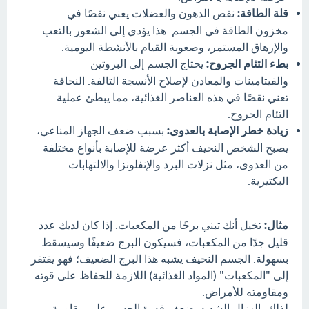
قلة الطاقة:
نقص الدهون والعضلات يعني نقصًا في
مخزون الطاقة في الجسم. هذا يؤدي إلى الشعور بالتعب
والإرهاق المستمر، وصعوبة القيام بالأنشطة اليومية.
بطء التئام الجروح:
يحتاج الجسم إلى البروتين
والفيتامينات والمعادن لإصلاح الأنسجة التالفة. النحافة
تعني نقصًا في هذه العناصر الغذائية، مما يبطئ عملية
التئام الجروح.
زيادة خطر الإصابة بالعدوى:
بسبب ضعف الجهاز المناعي،
يصبح الشخص النحيف أكثر عرضة للإصابة بأنواع مختلفة
من العدوى، مثل نزلات البرد والإنفلونزا والالتهابات
البكتيرية.
مثال:
تخيل أنك تبني برجًا من المكعبات. إذا كان لديك عدد
قليل جدًا من المكعبات، فسيكون البرج ضعيفًا وسيسقط
بسهولة. الجسم النحيف يشبه هذا البرج الضعيف؛ فهو يفتقر
إلى "المكعبات" (المواد الغذائية) اللازمة للحفاظ على قوته
ومقاومته للأمراض.
لذلك، الهزال الشديد يضعف قدرة الجسم على مقاومة