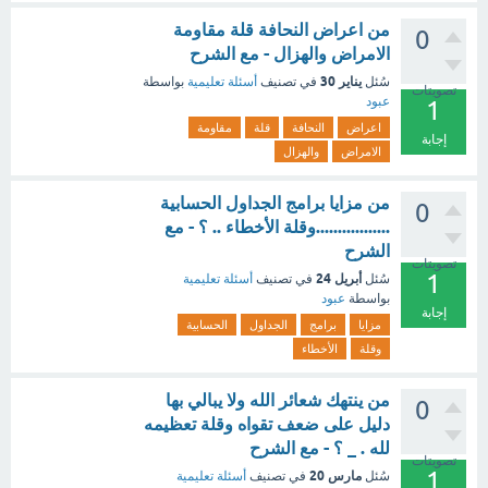
من اعراض النحافة قلة مقاومة
0
الامراض والهزال - مع الشرح
يناير 30
سُئل
في تصنيف
أسئلة تعليمية
بواسطة
تصويتات
عبود
1
اعراض
النحافة
قلة
مقاومة
إجابة
الامراض
والهزال
من مزايا برامج الجداول الحسابية
0
.................وقلة الأخطاء .. ؟ - مع
الشرح
تصويتات
1
أبريل 24
سُئل
في تصنيف
أسئلة تعليمية
بواسطة
عبود
إجابة
مزايا
برامج
الجداول
الحسابية
وقلة
الأخطاء
من ينتهك شعائر الله ولا يبالي بها
0
دليل على ضعف تقواه وقلة تعظيمه
لله . _ ؟ - مع الشرح
تصويتات
1
مارس 20
سُئل
في تصنيف
أسئلة تعليمية