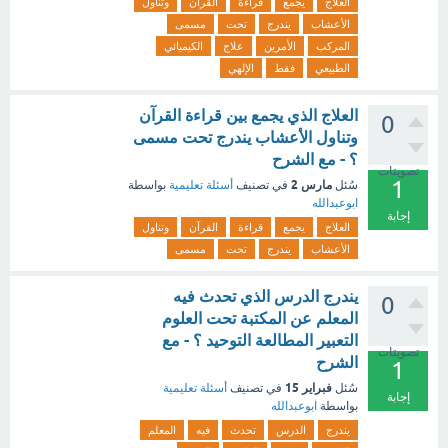
العلاج
يجمع
قراءة
القرآن
وتناول
الأعشاب
يندرج
تحت
مسمى
المركب
الأمرين
علاج
الكيميائي
الطبيعي
فقط
الإلهي
العلاج الذي يجمع بين قراءة القرآن
0
وتناول الأعشاب يندرج تحت مسمى
؟ - مع الشرح
تصويتات
1
مارس 2
سُئل
في تصنيف
أسئلة تعليمية
بواسطة
ابوعبدالله
إجابة
العلاج
يجمع
قراءة
القرآن
وتناول
الأعشاب
يندرج
تحت
مسمى
يندرج الدرس الذي تحدث فيه
0
المعلم عن المكتبة تحت العلوم
التعبير المطالعة التوحيد ؟ - مع
تصويتات
الشرح
1
فبراير 15
سُئل
في تصنيف
أسئلة تعليمية
إجابة
بواسطة
ابوعبدالله
يندرج
الدرس
تحدث
فيه
المعلم