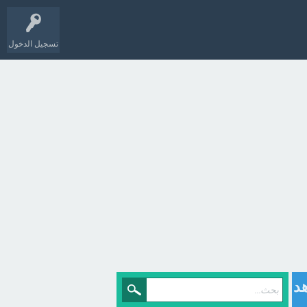
تسجيل الدخول
هد