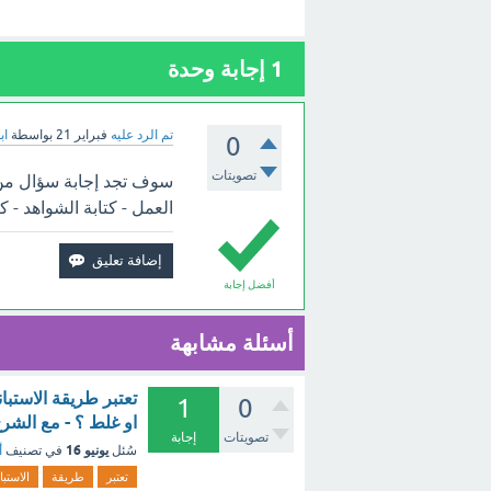
1
إجابة وحدة
تم الرد عليه
فبراير 21
بواسطة
اب
0
تصويتات
سوف تجد إجابة سؤال من خ
العمل - كتابة الشواهد - كت
أفضل إجابة
أسئلة مشابهة
تعتبر طريقة الاستبا
1
0
او غلط ؟ - مع الشر
تصويتات
إجابة
يونيو 16
سُئل
في تصنيف
أ
تعتبر
طريقة
الاستبا