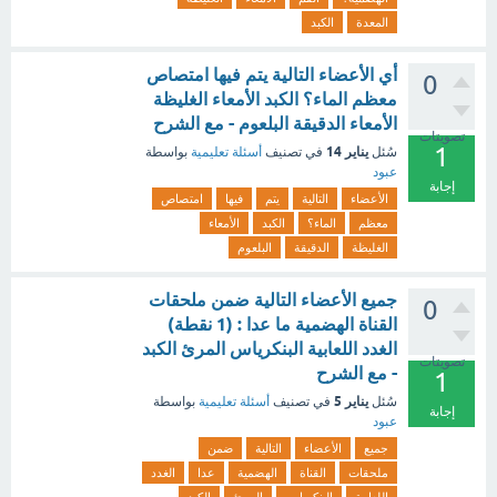
المعدة
الكبد
أي الأعضاء التالية يتم فيها امتصاص
0
معظم الماء؟ الكبد الأمعاء الغليظة
الأمعاء الدقيقة البلعوم - مع الشرح
تصويتات
1
يناير 14
سُئل
في تصنيف
أسئلة تعليمية
بواسطة
عبود
إجابة
الأعضاء
التالية
يتم
فيها
امتصاص
معظم
الماء؟
الكبد
الأمعاء
الغليظة
الدقيقة
البلعوم
جميع الأعضاء التالية ضمن ملحقات
0
القناة الهضمية ما عدا : (1 نقطة)
الغدد اللعابية البنكرياس المرئ الكبد
تصويتات
- مع الشرح
1
يناير 5
سُئل
في تصنيف
أسئلة تعليمية
بواسطة
إجابة
عبود
جميع
الأعضاء
التالية
ضمن
ملحقات
القناة
الهضمية
عدا
الغدد