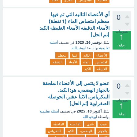
اللعابية
البنكرياس
المرئ
الكبد
أي الأعضاء التاليه التي تم فيها
0
معظم امتصاص الماء (1 نقطة)
الأمعاء الدقيقه الأمعاء الغليظه الكبد
تصويتات
[تم الحل]
1
نوفمبر 26، 2025
سُئل
في تصنيف
أسئلة
إجابة
تعليمية
بواسطة
ابوعبدالله
الأعضاء
التاليه
فيها
معظم
امتصاص
الماء
الأمعاء
الدقيقه
الغليظه
الكبد
عضو لا ينتمي إلى الأعضاء الملحقة
0
بالجهاز الهضمي، هو: الكبد.
البنكرياس. الاثنا عشر. الحوصلة
تصويتات
الصفراوية [تم الحل]
1
أكتوبر 10، 2025
سُئل
في تصنيف
أسئلة تعليمية
إجابة
بواسطة
ابوعبدالله
عضو
ينتمي
الأعضاء
الملحقة
بالجهاز
الهضمي،
الكبد
البنكرياس