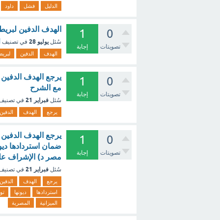
الدليل
فشل
داود
الهدف الدفين لبريطانيا من 
1
0
يوليو 28
سُئل
في تصنيف
أ
تصويتات
إجابة
الهدف
الدفين
لبريطا
1
0
مع الشرح
تصويتات
إجابة
فبراير 21
سُئل
في تصنيف
يرجع
الهدف
الدفين
1
0
ضمان استردادها ديون
تصويتات
إجابة
مصر د) الإشراف على
فبراير 21
سُئل
في تصنيف
يرجع
الهدف
الدفين
استردادها
ديونها
تو
الميزانية
المصرية