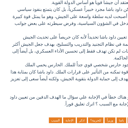
تقد أن جيشاً قوياً هو أساس الدولة القوية.
ن داود باشا مجرد خبيراً عسكرياً، بل كان يتمتع بنفوذ سياسي
بية، أصبحت لديه سلطة واسعة على الجيش، وهو ما يمثل قوة كبيرة
التدخل في الشؤون السياسية، وفرض سيطرته على بعض جوانب
تعيين داود باشا تحديداً لأنه كان حريصاً على تحديث الجيش
مة في نظام التجنيد والتدريب والتسليح، بهدف جعل الجيش أكثر
حات لم تكن تهدف فقط إلى تحسين الأداء العسكري، بل أيضاً إلى
لحاكمة.
وجود حارس شخصي قوي جداً للملك. الحارس يحمي الملك
 قوة تمكنه من التأثير على قرارات الملك. داود باشا كان بمثابة هذا
ف إلى حماية الدولة بتقوية الجيش، ولكنه أيضاً سعى إلى تعزيز
و هناك خطأ في الإجابة علي سؤال ما الهدف الدفين من تعيين داود
لإجابة مع السبب ؟ اترك تعليق فورآ.
باشا
وزيراً
للحربية؟
اذكر
الإجابة
السبب