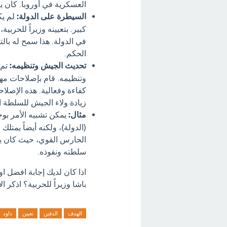
العسكرية في أوروبا. كان يع
السيطرة على الدولة:
لم يك
كبير. بتعيينه وزيراً للحر
في الدولة. هذا سمح له ب
الحكم.
تحديث الجيش وتنظيمه:
تم 
وتنظيمه. قام بإصلاحات مه
كفاءة وفعالية. هذه الإصلا
زيادة ولاء الجيش للسلطة ا
مثال:
يمكن تشبيه الأمر ب
(الدولة)، ولكنه أيضاً يمتلك
الحارس القوي، حيث كان يهد
سلطته ونفوذه.
اذا كان لديك إجابة افضل ا
باشا وزيراً للحربية؟ اذكر ا
الهدف
الدفين
تعيين
داود