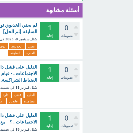
أسئلة مشابهة
لم يجني الخديوي توف
1
0
السابقه [تم الحل]
تصويتات
إجابة
سبتمبر 8، 2025
سُئل
في 
يجني
الخديوي
توفي
العباره
السابقه
الدليل على فشل داو
1
0
الاجتماعات . - قيام 
تصويتات
إجابة
الضباط الشراكسة. - تقديم 
فبراير 18
سُئل
في تصنيف
الدليل
فشل
داود
مظاهرة
عابدين
الأ
الدليل على فشل داو
1
0
الاجتماعات . ؟ - مع
تصويتات
إجابة
فبراير 18
سُئل
في تصنيف