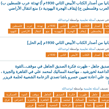
الهدف الدفين لبريطانيا من أصدار الكتاب الأبيض الثاني 1930م أ) تهدئة عرب فلسطين ب)
لعرب وفلسطين ج) إيقاف الهجرة اليهودية د) منع انتقال الأراضي
في تصنيف
أسئلة تعليمية
بواسطة
ابوعبدالله
نيا
أصدار
الكتاب
الأبيض
الثاني
1930م
تهدئة
عرب
فلسطين
رب
وفلسطين
إيقاف
الهجرة
اليهودية
منع
انتقال
الأراضي
لليهود
 أصدار الكتاب الأبيض الثاني 1930م [تم الحل]
في تصنيف
أسئلة تعليمية
بواسطة
ابوعبدالله
نيا
أصدار
الكتاب
الأبيض
الثاني
1930م
ديق جاهل - ظهرت فكرة الصديق الجاهل في موقف...القوة
الداعمة لخورشيد ، مهاجمة المماليك لمحمد علي في القاهرة والجيزة ،
ود علي اعادة تعيين خسرو باشا تصدي الزعامة الشعبية لحلمة فريزر
تصنيف
أسئلة تعليمية
بواسطة
ابوعبدالله
صديق
جاهل
ظهرت
فكرة
الصديق
الجاهل
موقف
القوة
العسكرية
ورشيد
مهاجمة
المماليك
لمحمد
علي
القاهرة
والجيزة
اعتراض
فرق
خسرو
باشا
تصدي
الزعامة
الشعبية
لحلمة
فريزر