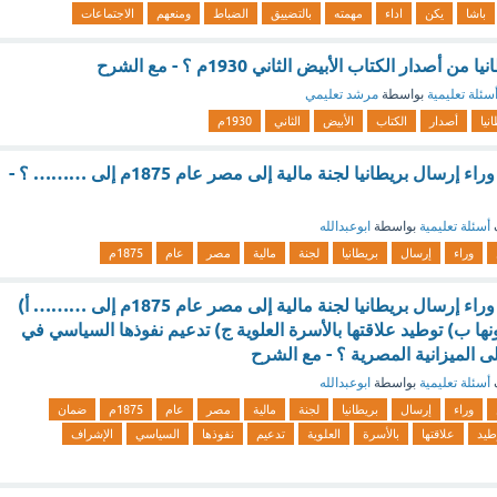
باشا
يكن
اداء
مهمته
بالتضييق
الضباط
ومنعهم
الاجتماعات
أصدار الكتاب الأبيض الثاني 1930م ؟ - مع الشرح
سئلة تعليمية
بواسطة
مرشد تعليمي
نيا
أصدار
الكتاب
الأبيض
الثاني
1930م
يرجع الهدف الدفين وراء إرسال بريطانيا لجنة مالية إلى مصر عام 1875م إلى ……… ؟ -
أسئلة تعليمية
بواسطة
ابوعبدالله
وراء
إرسال
بريطانيا
لجنة
مالية
مصر
عام
1875م
يرجع الهدف الدفين وراء إرسال بريطانيا لجنة مالية إلى مصر عام 1875م إلى ……… أ)
ها ب) توطيد علاقتها بالأسرة العلوية ج) تدعيم نفوذها السياسي في
 الميزانية المصرية ؟ - مع الشرح
أسئلة تعليمية
بواسطة
ابوعبدالله
وراء
إرسال
بريطانيا
لجنة
مالية
مصر
عام
1875م
ضمان
طيد
علاقتها
بالأسرة
العلوية
تدعيم
نفوذها
السياسي
الإشراف