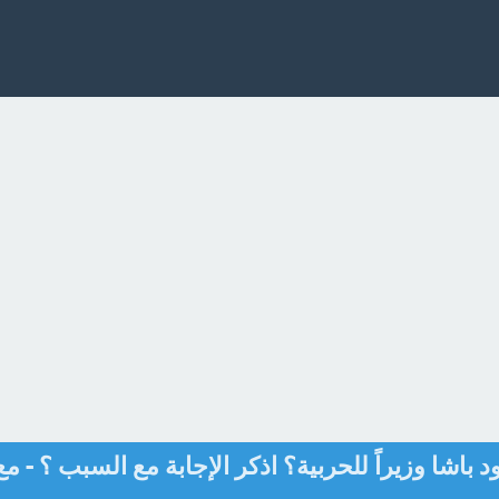
 باشا وزيراً للحربية؟ اذكر الإجابة مع السبب ؟ - مع