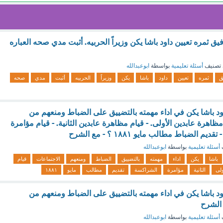
يق ثمره تعيين داود باشا يكن وزيراً الحربيه. أثبت مدي صحه العباره
تصنيف
أسئلة تعليمية
بواسطة
ابوعبدالله
ق
ثمره
تعيين
داود
باشا
يكن
وزيراً
الحربيه
أثبت
مدي
صحه
د باشا يكن في اداء مهمته بالتضييق على الضباط ومنعهم من
مظاهرة عابدين الأولى. - قيام مظاهرة عابدين الثانية. - قيام مؤامرة
الضباط مطالب مايو ۱۸۸۱ ؟ - مع الشرح
أسئلة تعليمية
بواسطة
ابوعبدالله
باشا
يكن
اداء
مهمته
بالتضييق
الضباط
ومنعهم
الاجتماعات
قيام
ولى
الثانية
مؤامرة
الشراكسة
تقديم
مطالب
مايو
۱۸۸۱
د باشا يكن في اداء مهمته بالتضييق على الضباط ومنعهم من
 الشرح
أسئلة تعليمية
بواسطة
ابوعبدالله