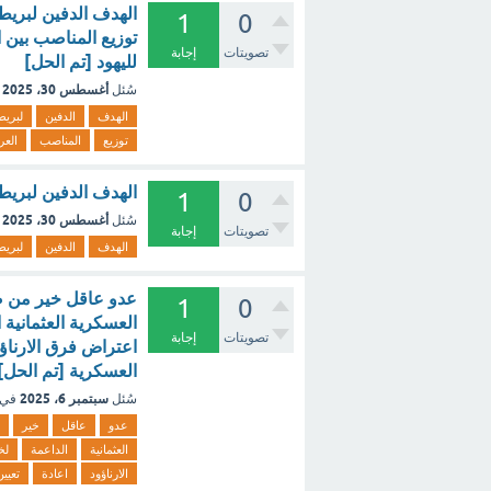
1
0
توزيع المناصب بين ا
تصويتات
إجابة
لليهود [تم الحل]
أغسطس 30، 2025
سُئل
الهدف
الدفين
لبريطا
توزيع
المناصب
الع
الهدف الدفين لبريطانيا من
1
0
أغسطس 30، 2025
سُئل
تصويتات
إجابة
الهدف
الدفين
لبريطا
عدو عاقل خير من ص
1
0
العسكرية العثمانية 
تصويتات
إجابة
اعتراض فرق الارناؤ
العسكرية [تم الحل]
سبتمبر 6، 2025
سُئل
في 
عدو
عاقل
خير
العثمانية
الداعمة
لخ
الارناؤود
اعادة
تعيين