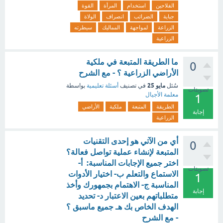
الفلاحين
استخدام
المرأة
القوة
جباية
الضرائب
انصراف
الولاة
الزراعة
لمواجهة
المماليك
سيطرته
الزراعية
ما الطريقة المتبعة في ملكية
0
الأراضي الزراعية ؟ - مع الشرح
مايو 25
سُئل
في تصنيف
أسئلة تعليمية
بواسطة
تصويتات
معلمة الأجيال
1
الطريقة
المتبعة
ملكية
الأراضي
إجابة
الزراعية
أي من الآتي هو إحدى التقنيات
0
المتبعة لإنشاء عملية تواصل فعالة؟
اختر جميع الإجابات المناسبة: أ-
تصويتات
الاستماع والتعلم ب- اختيار الأدوات
1
المناسبة ج- الاهتمام بجمهورك وأخذ
إجابة
متطلباتهم بعين الاعتبار د- تحديد
الهدف الخاص بك هـ جميع ماسبق ؟
- مع الشرح