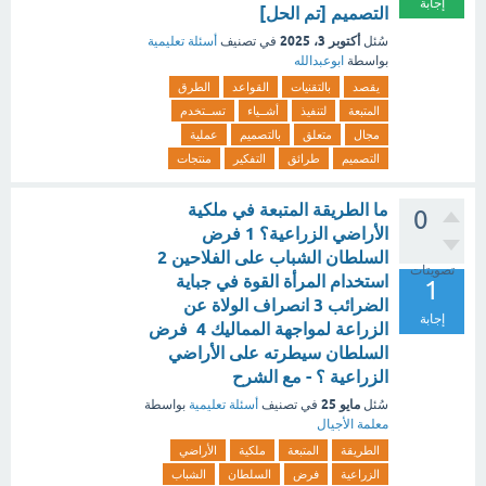
إجابة
التصميم [تم الحل]
أكتوبر 3، 2025
سُئل
في تصنيف
أسئلة تعليمية
بواسطة
ابوعبدالله
يقصد
بالتقنيات
القواعد
الطرق
المتبعة
لتنفيذ
أشــياء
تســتخدم
مجال
متعلق
بالتصميم
عملية
التصميم
طرائق
التفكير
منتجات
ما الطريقة المتبعة في ملكية
0
الأراضي الزراعية؟ 1 فرض
السلطان الشباب على الفلاحين 2
تصويتات
استخدام المرأة القوة في جباية
1
الضرائب 3 انصراف الولاة عن
إجابة
الزراعة لمواجهة المماليك 4 فرض
السلطان سيطرته على الأراضي
الزراعية ؟ - مع الشرح
مايو 25
سُئل
في تصنيف
أسئلة تعليمية
بواسطة
معلمة الأجيال
الطريقة
المتبعة
ملكية
الأراضي
الزراعية
فرض
السلطان
الشباب