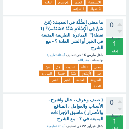
الاستقصاء
الصور
2-رسوم
البيانية
3-جدوال
4-خرائط
ما معنى السُّنَّة في الحديث: (مَنْ
0
سَنَّ فِي الْإِسْلَامِ سُنَّةً حَسَنَةً...)؟ (1
نقطة)" المبادرة الطريقة المتبعة
تصويتات
في الخير أو الشر العادة ؟ - مع
1
الشرح
إجابة
مارس 16
سُئل
في تصنيف
أسئلة تعليمية
بواسطة
ابوعبدالله
معنى
السُّنَّة
الحديث
مَنْ
سَنَّ
فِي
الْإِسْلَامِ
سُنَّةً
حَسَنَةً
المبادرة
الطريقة
المتبعة
الخير
الشر
العادة
( صنف وعرف ، حلل واشرح ،
0
الأسباب والعوامل ، المنافع
والأضرار ) ماسبق الإجراءات
تصويتات
المتبعة في ؟ - مع الشرح
1
فبراير 22
سُئل
في تصنيف
أسئلة تعليمية
إجابة