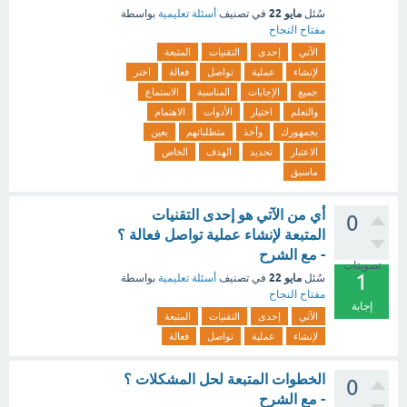
مايو 22
سُئل
في تصنيف
أسئلة تعليمية
بواسطة
مفتاح النجاح
الآتي
إحدى
التقنيات
المتبعة
لإنشاء
عملية
تواصل
فعالة
اختر
جميع
الإجابات
المناسبة
الاستماع
والتعلم
اختيار
الأدوات
الاهتمام
بجمهورك
وأخذ
متطلباتهم
بعين
الاعتبار
تحديد
الهدف
الخاص
ماسبق
أي من الآتي هو إحدى التقنيات
0
المتبعة لإنشاء عملية تواصل فعالة ؟
- مع الشرح
تصويتات
1
مايو 22
سُئل
في تصنيف
أسئلة تعليمية
بواسطة
مفتاح النجاح
إجابة
الآتي
إحدى
التقنيات
المتبعة
لإنشاء
عملية
تواصل
فعالة
الخطوات المتبعة لحل المشكلات ؟
0
- مع الشرح