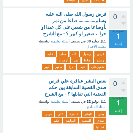
الانتداب
عليها
سياسة
فرض رسول الله صلى الله عليه
0
وسلم.............. صاعا من تمر
،أوصاعا من شعير،على كل عبدا او
تصويتات
حرا ، صغير او كبير ؟ - مع الشرح
1
يوليو 30
سُئل
في تصنيف
أسئلة تعليمية
بواسطة
إجابة
معلمة الأجيال
فرض
رسول
الله
صلى
عليه
وسلم
صاعا
تمر
أوصاعا
شعيرعلى
عبدا
حرا
صغير
كبير
بعض البشر عباقرة علي فرض
0
صدق القضية السابقة بين حكم
القضية التي تقابلها ؟ - مع الشرح
تصويتات
1
يوليو 22
سُئل
في تصنيف
أسئلة تعليمية
بواسطة
أستاذ المناهج
إجابة
بعض
البشر
عباقرة
علي
فرض
صدق
القضية
السابقة
حكم
تقابلها