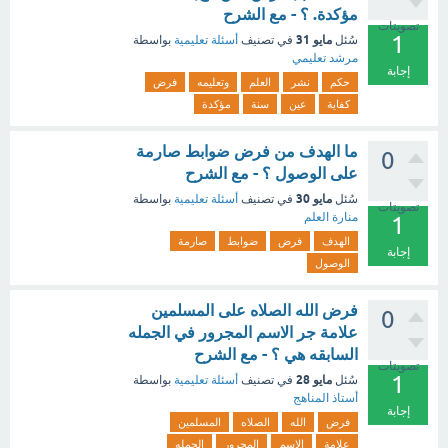
مؤكدة. ؟ - مع الشرح
تصويتات
1
مايو 31
سُئل
في تصنيف
أسئلة تعليمية
بواسطة
مرشد تعليمي
إجابة
حكم
نشر
العلم
وتعليمه
فرض
كفاية
عين
سنة
مؤكدة
ما الهدف من فرض ضوابط صارمة
0
على الوصول ؟ - مع الشرح
مايو 30
سُئل
في تصنيف
أسئلة تعليمية
بواسطة
تصويتات
منارة العلم
1
الهدف
فرض
ضوابط
صارمة
إجابة
الوصول
فرض الله الصلاه على المسلمين
0
علامة جر الاسم المجرور في الجمله
السابقه هي ؟ - مع الشرح
تصويتات
1
مايو 28
سُئل
في تصنيف
أسئلة تعليمية
بواسطة
أستاذ المناهج
إجابة
فرض
الله
الصلاه
المسلمين
علامة
الاسم
المجرور
الجمله