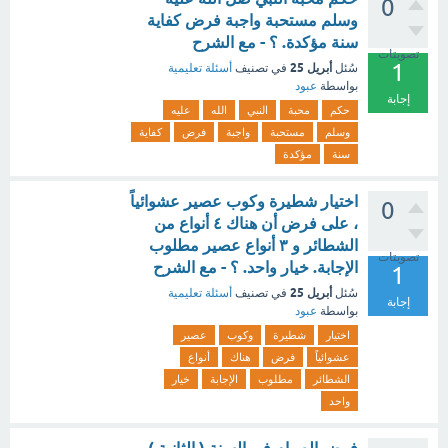
0
وسلم مستحبة واجبة فرض كفاية
سنة مؤكدة. ؟ - مع الشرح
تصويتات
1
أبريل 25
سُئل
في تصنيف
أسئلة تعليمية
بواسطة
عبود
إجابة
حكم
محبة
النبي
الله
عليه
وسلم
مستحبة
واجبة
فرض
كفاية
سنة
مؤكدة
اختيار شطيرة وكوب عصير عشوائياً
0
، على فرض أن هناك ٤ أنواع من
الشطائر و ٣ أنواع عصير مطلوب
تصويتات
الإجابة. خيار واحد. ؟ - مع الشرح
1
أبريل 25
سُئل
في تصنيف
أسئلة تعليمية
إجابة
بواسطة
عبود
اختيار
شطيرة
وكوب
عصير
عشوائياً
فرض
هناك
أنواع
الشطائر
مطلوب
الإجابة
خيار
واحد