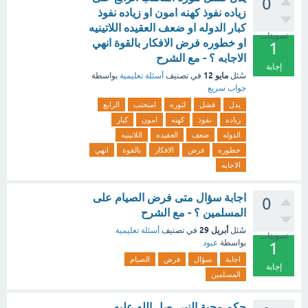
0
زياده نفوذ كهنه امون او زياده نفوذ
كبار الدوله او ضعف العقيده اللاتينيه
تصويتات
او خطوره فرض الافكار بالقوة انهي
1
الاجابه ؟ - مع الشرح
إجابة
مايو 12
سُئل
في تصنيف
أسئلة تعليمية
بواسطة
جواب سريع
يدل
فشل
لثوره
امنحتب
الرابع
زياده
نفوذ
كهنه
امون
كبار
الدوله
ضعف
العقيده
اللاتينيه
خطوره
فرض
الافكار
بالقوة
انهي
الاجابه
اجابة سؤال متى فرض الصيام على
0
المسلمين ؟ - مع الشرح
أبريل 29
سُئل
في تصنيف
أسئلة تعليمية
تصويتات
بواسطة
عبود
1
اجابة
سؤال
فرض
الصيام
إجابة
المسلمين
حكم محبة النبي صل الله عليه