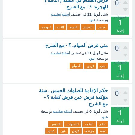
فرض الصيام في السنة ( الثانية )
0
للهجرة. ؟ - مع الشرح
أبريل 22
سُئل
في تصنيف
أسئلة تعليمية
تصويتات
بواسطة
عبود
1
فرض
الصيام
السنة
الثانية
للهجرة
إجابة
متي فرض الصيام. ؟ - مع الشرح
0
أبريل 21
سُئل
في تصنيف
أسئلة تعليمية
بواسطة
عبود
تصويتات
1
متي
فرض
الصيام
إجابة
حكم الإقامة للصلوات الخمس . سنة
0
مؤكدة فرض عين فرض كفاية ؟ -
مع الشرح
تصويتات
1
أبريل 6
سُئل
في تصنيف
أسئلة تعليمية
بواسطة
عبود
إجابة
حكم
الإقامة
للصلوات
الخمس
سنة
مؤكدة
فرض
عين
كفاية