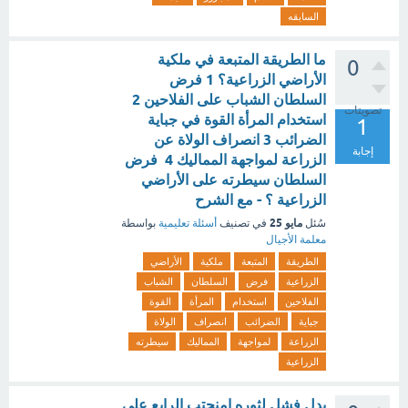
السابقه
ما الطريقة المتبعة في ملكية
0
الأراضي الزراعية؟ 1 فرض
السلطان الشباب على الفلاحين 2
تصويتات
استخدام المرأة القوة في جباية
1
الضرائب 3 انصراف الولاة عن
إجابة
الزراعة لمواجهة المماليك 4 فرض
السلطان سيطرته على الأراضي
الزراعية ؟ - مع الشرح
مايو 25
سُئل
في تصنيف
أسئلة تعليمية
بواسطة
معلمة الأجيال
الطريقة
المتبعة
ملكية
الأراضي
الزراعية
فرض
السلطان
الشباب
الفلاحين
استخدام
المرأة
القوة
جباية
الضرائب
انصراف
الولاة
الزراعة
لمواجهة
المماليك
سيطرته
الزراعية
يدل فشل لثوره امنحتب الرابع على