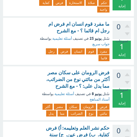
حكم
صلاة
الاستخارة
فرض
كفاية
إجابة
واجبة
ما مفرد قوم انسان ام فرض ام
0
رجل ام قائما ؟ - مع الشرح
يونيو 25
سُئل
في تصنيف
أسئلة تعليمية
بواسطة
تصويتات
جواب سريع
1
مفرد
قوم
انسان
فرض
رجل
إجابة
قائما
فرض الرومان على سكان مصر
0
أكثر من مائتي نوع من الضرائب،
مما يدل على: ؟ - مع الشرح
تصويتات
1
يونيو 8
سُئل
في تصنيف
أسئلة تعليمية
بواسطة
أستاذ المناهج
إجابة
فرض
الرومان
سكان
مصر
أكثر
مائتي
نوع
الضرائب
مما
يدل
حكم نشر العلم وتعليمه: أ) فرض
0
كفاية. ب) فرض عين. ج) سنة