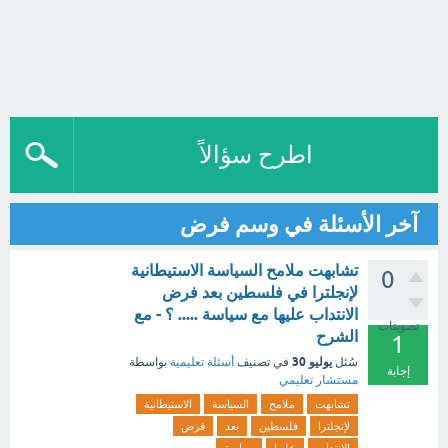
اطرح سؤالاً
آخر الأسئلة في وسم فرض
تشابهت ملامح السياسة الاستيطانية
0
لإنجلترا في فلسطين بعد فرض
الانتداب عليها مع سياسة ..... ؟ - مع
تصويتات
الشرح
1
يوليو 30
سُئل
في تصنيف
أسئلة تعليمية
بواسطة
إجابة
مستشار تعليمي
تشابهت
ملامح
السياسة
الاستيطانية
لإنجلترا
فلسطين
بعد
فرض