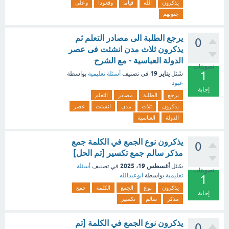
يذكرون
الله
قياما
وقعودا
وعلى
جنوبهم
يرجع الطلبة الى مصادر التعلم ثم
0
يذكرون ثلاث مدن انشئت فى عصر
الدولة العباسية - مع الشرح
تصويتات
1
يناير 19
سُئل
في تصنيف
أسئلة تعليمية
بواسطة
عبود
إجابة
يرجع
الطلبة
مصادر
التعلم
يذكرون
ثلاث
مدن
انشئت
عصر
الدولة
العباسية
يذكرون نوع الجمع في الكلمة جمع
0
مذكر سالم جمع تكسير [تم الحل]
أغسطس 19، 2025
سُئل
في تصنيف
أسئلة
تصويتات
تعليمية
بواسطة
ابوعبدالله
1
يذكرون
نوع
الجمع
الكلمة
جمع
إجابة
مذكر
سالم
تكسير
يذكرون نوع الجمع في الكلمة [تم
0