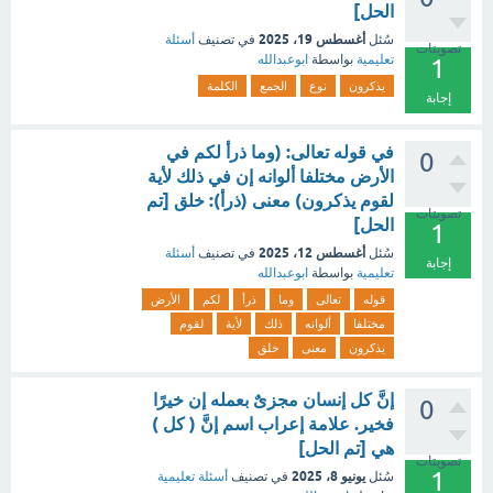
الحل]
أغسطس 19، 2025
سُئل
في تصنيف
أسئلة
تصويتات
تعليمية
بواسطة
ابوعبدالله
1
يذكرون
نوع
الجمع
الكلمة
إجابة
في قوله تعالى: (وما ذرأ لكم في
0
الأرض مختلفا ألوانه إن في ذلك لأية
لقوم يذكرون) معنى (ذرأ): خلق [تم
تصويتات
الحل]
1
أغسطس 12، 2025
سُئل
في تصنيف
أسئلة
إجابة
تعليمية
بواسطة
ابوعبدالله
قوله
تعالى
وما
ذرأ
لكم
الأرض
مختلفا
ألوانه
ذلك
لأية
لقوم
يذكرون
معنى
خلق
إنَّ كل إنسان مجزىٌ بعمله إن خيرًا
0
فخير. علامة إعراب اسم إنَّ ( كل )
هي [تم الحل]
تصويتات
1
يونيو 8، 2025
سُئل
في تصنيف
أسئلة تعليمية