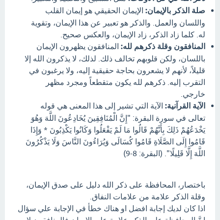
صلة الذكر بالإيمان:
الإيمان الحقيقي هو إيمان القلب
واللسان والعمل. والذكر هو تعبير عن هذا الإيمان، وتقوية
له. كلما زاد الذكر، زاد الإيمان، والعكس صحيح.
المنافقون وقلة ذكرهم لله:
المنافقون يظهرون الإيمان
باللسان، ولكن قلوبهم تخالف ذلك. لذلك، لا يذكرون الله إلا
قليلاً، لأنهم لا يشعرون بحاجة حقيقية إليه، ولا يرغبون في
التقرب إليه. ذكرهم لله يكون متقطعاً ومجرد مظهر
خارجي.
الآية القرآنية:
الآية التي تشير إلى هذا المعنى هي قوله
تعالى في سورة البقرة: "إِنَّ الْمُنَافِقِينَ يُخَادِعُونَ اللَّهَ وَهُوَ
يَخْدَعُهُمْ ذَلِكَ بِأَنَّهُمْ قَالُوا مَا لَمْ يَفْعَلُوا وَكَانُوا يَكْذِبُونَ * وَإِذَا
قَامُوا إِلَى الصَّلَاةِ قَامُوا كُسَالَى وَيُرَاءُونَ النَّاسَ وَلَا يَذْكُرُونَ
اللَّهَ إِلَّا قَلِيلًا". (البقرة: 8-9)
باختصار، المحافظة على ذكر الله دليل على صدق الإيمان،
وقلة الذكر علامة من علامات النفاق.
اذا كان لديك إجابة افضل او هناك خطأ في الإجابة علي سؤال