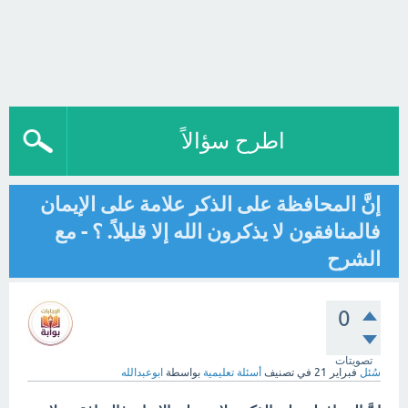
اطرح سؤالاً
إنَّ المحافظة على الذكر علامة على الإيمان
فالمنافقون لا يذكرون الله إلا قليلاً. ؟ - مع
الشرح
0
تصويتات
سُئل
فبراير 21
في تصنيف
أسئلة تعليمية
بواسطة
ابوعبدالله