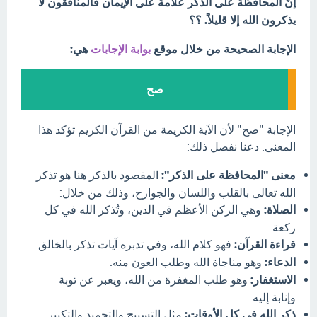
إنَّ المحافظة على الذكر علامة على الإيمان فالمنافقون لا
يذكرون الله إلا قليلاً. ؟؟
الإجابة الصحيحة من خلال موقع
بوابة الإجابات
هي:
صح
الإجابة "صح" لأن الآية الكريمة من القرآن الكريم تؤكد هذا
المعنى. دعنا نفصل ذلك:
معنى "المحافظة على الذكر":
المقصود بالذكر هنا هو تذكر
الله تعالى بالقلب واللسان والجوارح، وذلك من خلال:
الصلاة:
وهي الركن الأعظم في الدين، وتُذكر الله في كل
ركعة.
قراءة القرآن:
فهو كلام الله، وفي تدبره آيات تذكر بالخالق.
الدعاء:
وهو مناجاة الله وطلب العون منه.
الاستغفار:
وهو طلب المغفرة من الله، ويعبر عن توبة
وإنابة إليه.
ذكر الله في كل الأوقات:
مثل التسبيح والتحميد والتكبير.