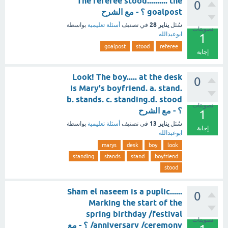
The referee stood.......... the
0
goalpost ؟ - مع الشرح
يناير 28
سُئل
في تصنيف
أسئلة تعليمية
بواسطة
تصويتات
ابوعبدالله
1
goalpost
stood
referee
إجابة
Look! The boy..... at the desk
0
is Mary's boyfriend. a. stand.
b. stands. c. standing.d. stood
تصويتات
؟ - مع الشرح
1
يناير 13
سُئل
في تصنيف
أسئلة تعليمية
بواسطة
إجابة
ابوعبدالله
marys
desk
boy
look
standing
stands
stand
boyfriend
stood
Sham el naseem is a puplic......
0
Marking the start of the
spring birthday /festival
تصويتات
/anniversary /ceremony ؟ - مع