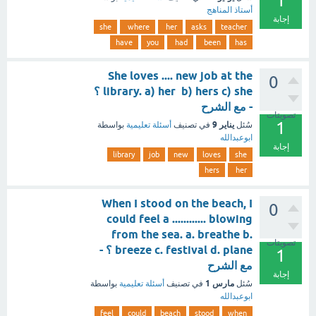
1
أستاذ المناهج
إجابة
she
where
her
asks
teacher
have
you
had
been
has
She loves .... new job at the
0
library. a) her b) hers c) she ؟
- مع الشرح
تصويتات
1
يناير 9
سُئل
في تصنيف
أسئلة تعليمية
بواسطة
ابوعبدالله
إجابة
library
job
new
loves
she
hers
her
When I stood on the beach, I
0
could feel a ............ blowing
from the sea. a. breathe b.
تصويتات
breeze c. festival d. plane ؟ -
1
مع الشرح
إجابة
مارس 1
سُئل
في تصنيف
أسئلة تعليمية
بواسطة
ابوعبدالله
feel
could
beach
stood
when