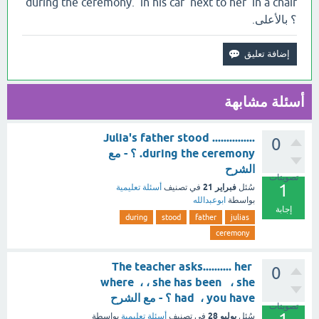
during the ceremony. in his car next to her in a chair
؟ بالأعلى.
أسئلة مشابهة
Julia's father stood ...............
0
during the ceremony. ؟ - مع
الشرح
تصويتات
1
فبراير 21
سُئل
في تصنيف
أسئلة تعليمية
بواسطة
ابوعبدالله
إجابة
during
stood
father
julias
ceremony
The teacher asks.......... her
0
where ، ، she has been ، she
had ، you have ؟ - مع الشرح
تصويتات
يوليو 28
سُئل
في تصنيف
أسئلة تعليمية
بواسطة