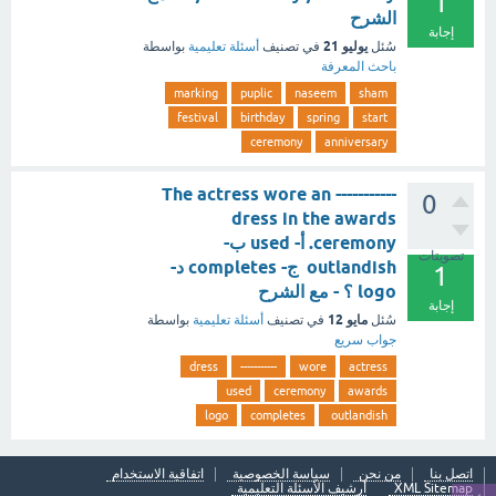
1
الشرح
إجابة
يوليو 21
سُئل
في تصنيف
أسئلة تعليمية
بواسطة
باحث المعرفة
marking
puplic
naseem
sham
festival
birthday
spring
start
ceremony
anniversary
The actress wore an -----------
0
dress in the awards
ceremony. أ- used ب-
تصويتات
outlandish ج- completes د-
1
logo ؟ - مع الشرح
إجابة
مايو 12
سُئل
في تصنيف
أسئلة تعليمية
بواسطة
جواب سريع
dress
-----------
wore
actress
used
ceremony
awards
logo
completes
outlandish
اتصل بنا
من نحن
سياسة الخصوصية
اتفاقية الاستخدام
XML Sitemap
أرشيف الأسئلة التعليمية