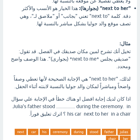
ولا يعطي تفصيلاً عن موقعه بالنسبة لها.
"next to her" (بجوارها):
هذا الخيار هو الأنسب والأكثر
دقة. كلمة "next to" تعني "بجانب" أو "ملاصق لـ"، وهي
تصف موقع والد جوليا بشكل مباشر بالنسبة لها.
مثال:
تخيل أنك تشرح لمين مكان صديقك في الفصل. قد تقول:
"صديقي يجلس *next to me* (بجوارى)". هذا الوصف واضح
ومحدد.
لذلك، "next to her" هي الإجابة الصحيحة لأنها تعطي وصفاً
واضحاً ومباشراً لمكان والد جوليا بالنسبة لابنته أثناء الحفل.
اذا كان لديك إجابة افضل او هناك خطأ في الإجابة علي سؤال
Julia's father stood ............... during the ceremony. in
his car next to her in a chair ؟ اترك تعليق فورآ.
next
car
his
ceremony
during
stood
father
julias
chair
her