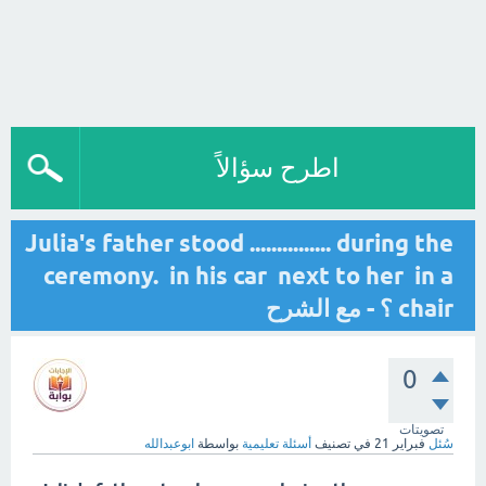
اطرح سؤالاً
Julia's father stood ............... during the
ceremony. in his car next to her in a
chair ؟ - مع الشرح
0
تصويتات
سُئل
فبراير 21
في تصنيف
أسئلة تعليمية
بواسطة
ابوعبدالله