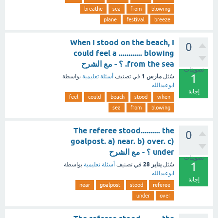
breathe
sea
from
blowing
plane
festival
breeze
When I stood on the beach, I
0
could feel a ............ blowing
from the sea. ؟ - مع الشرح
تصويتات
1
مارس 1
سُئل
في تصنيف
أسئلة تعليمية
بواسطة
ابوعبدالله
إجابة
feel
could
beach
stood
when
sea
from
blowing
The referee stood.......... the
0
goalpost. a) near. b) over. c)
under ؟ - مع الشرح
تصويتات
1
يناير 28
سُئل
في تصنيف
أسئلة تعليمية
بواسطة
ابوعبدالله
إجابة
near
goalpost
stood
referee
under
over