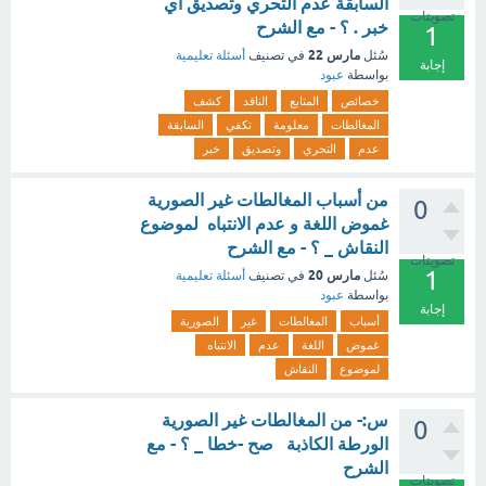
السابقة عدم التحري وتصديق أي
تصويتات
خبر . ؟ - مع الشرح
1
مارس 22
سُئل
في تصنيف
أسئلة تعليمية
إجابة
بواسطة
عبود
خصائص
المتابع
الناقد
كشف
المغالطات
معلومة
تكفي
السابقة
عدم
التحري
وتصديق
خبر
من أسباب المغالطات غير الصورية
0
غموض اللغة و عدم الانتباه لموضوع
النقاش _ ؟ - مع الشرح
تصويتات
1
مارس 20
سُئل
في تصنيف
أسئلة تعليمية
بواسطة
عبود
إجابة
أسباب
المغالطات
غير
الصورية
غموض
اللغة
عدم
الانتباه
لموضوع
النقاش
س:- من المغالطات غير الصورية
0
الورطة الكاذبة صح -خطا _ ؟ - مع
الشرح
تصويتات