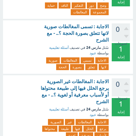
إجابة
وضح
دور
التفكير
الناقد
حماية
المجموعة
المغالطات
الاجابة : تسمى المغالطات صورية
0
لانها تتعلق بصورة الحجة ؟.. - مع
الشرح
تصويتات
1
مارس 24
سُئل
في تصنيف
أسئلة تعليمية
بواسطة
عبود
إجابة
الاجابة
تسمى
المغالطات
صورية
لانها
تتعلق
بصورة
الحجة
الاجابة : المغالطات غير الصورية
0
يرجع الخلل فيها إلى طبيعة محتواها
أو لأسباب معرفية أو لغوية ؟.. - مع
تصويتات
الشرح
1
مارس 24
سُئل
في تصنيف
أسئلة تعليمية
إجابة
بواسطة
عبود
الاجابة
المغالطات
غير
الصورية
يرجع
الخلل
فيها
طبيعة
محتواها
لأسباب
معرفية
لغوية