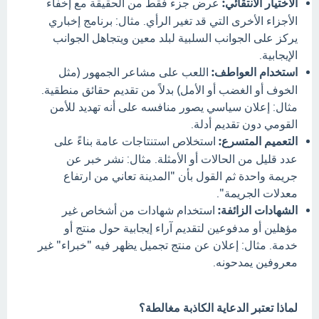
الاختيار الانتقائي:
عرض جزء فقط من الحقيقة مع إخفاء
الأجزاء الأخرى التي قد تغير الرأي. مثال: برنامج إخباري
يركز على الجوانب السلبية لبلد معين ويتجاهل الجوانب
الإيجابية.
استخدام العواطف:
اللعب على مشاعر الجمهور (مثل
الخوف أو الغضب أو الأمل) بدلاً من تقديم حقائق منطقية.
مثال: إعلان سياسي يصور منافسه على أنه تهديد للأمن
القومي دون تقديم أدلة.
التعميم المتسرع:
استخلاص استنتاجات عامة بناءً على
عدد قليل من الحالات أو الأمثلة. مثال: نشر خبر عن
جريمة واحدة ثم القول بأن "المدينة تعاني من ارتفاع
معدلات الجريمة".
الشهادات الزائفة:
استخدام شهادات من أشخاص غير
مؤهلين أو مدفوعين لتقديم آراء إيجابية حول منتج أو
خدمة. مثال: إعلان عن منتج تجميل يظهر فيه "خبراء" غير
معروفين يمدحونه.
لماذا تعتبر الدعاية الكاذبة مغالطة؟