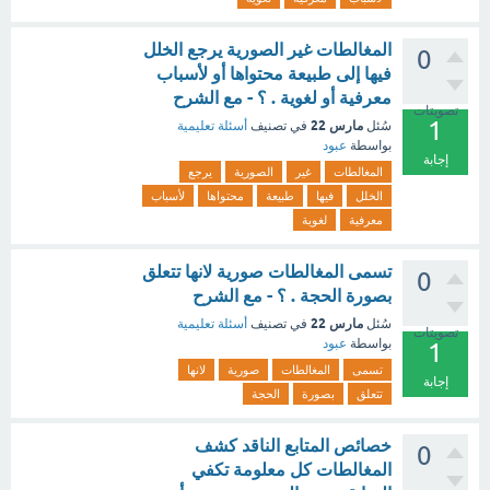
المغالطات غير الصورية يرجع الخلل
0
فيها إلى طبيعة محتواها أو لأسباب
معرفية أو لغوية . ؟ - مع الشرح
تصويتات
1
مارس 22
سُئل
في تصنيف
أسئلة تعليمية
بواسطة
عبود
إجابة
المغالطات
غير
الصورية
يرجع
الخلل
فيها
طبيعة
محتواها
لأسباب
معرفية
لغوية
تسمى المغالطات صورية لانها تتعلق
0
بصورة الحجة . ؟ - مع الشرح
مارس 22
سُئل
في تصنيف
أسئلة تعليمية
تصويتات
بواسطة
عبود
1
تسمى
المغالطات
صورية
لانها
إجابة
تتعلق
بصورة
الحجة
خصائص المتابع الناقد كشف
0
المغالطات كل معلومة تكفي