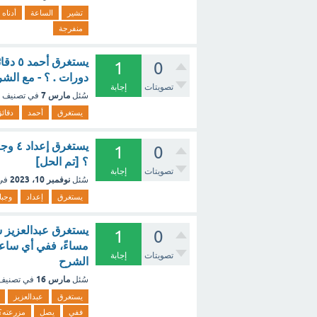
تشير
الساعة
أدناه
منفرجة
1
0
دورات . ؟ - مع الش
تصويتات
إجابة
مارس 7
سُئل
في تصنيف
يستغرق
أحمد
دقائ
1
0
؟ [تم الحل]
تصويتات
إجابة
نوفمبر 10، 2023
سُئل
في
يستغرق
إعداد
وجبا
1
0
تصويتات
إجابة
الشرح
مارس 16
سُئل
في تصني
يستغرق
عبدالعزيز
ففي
يصل
مزرعته