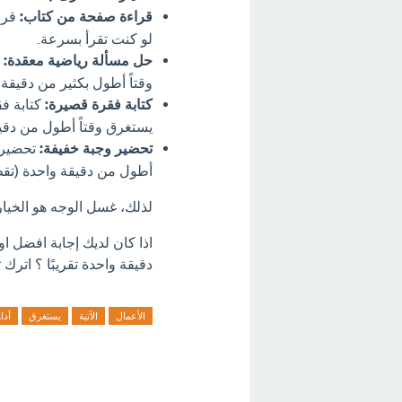
قراءة صفحة من كتاب:
قراء
لو كنت تقرأ بسرعة.
حل مسألة رياضية معقدة:
ا
وقتاً أطول بكثير من دقيقة 
كتابة فقرة قصيرة:
كتابة فق
يستغرق وقتاً أطول من دقي
تحضير وجبة خفيفة:
تحضير أ
أطول من دقيقة واحدة (تقطي
لذلك، غسل الوجه هو الخيار ا
اذا كان لديك إجابة افضل او
دقيقة واحدة تقريبًا ؟ اترك 
الأعمال
الآتية
يستغرق
أدا