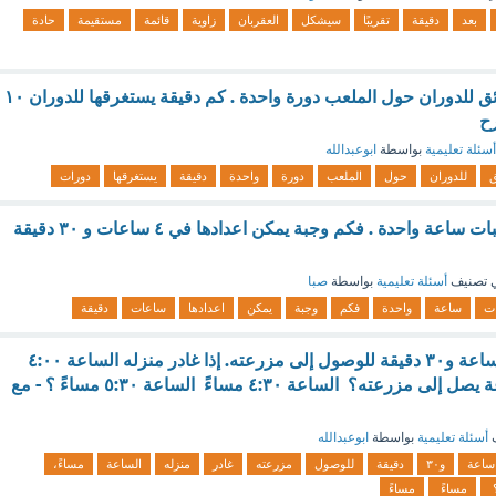
بعد
دقيقة
تقريبًا
سيشكل
العقربان
زاوية
قائمة
مستقيمة
حادة
يستغرق أحمد ٥ دقائق للدوران حول الملعب دورة واحدة . كم دقيقة يستغرقها للدوران ۱۰
رح
أسئلة تعليمية
بواسطة
ابوعبدالله
ق
للدوران
حول
الملعب
دورة
واحدة
دقيقة
يستغرقها
دورات
يستغرق إعداد ٤ وجبات ساعة واحدة . فكم وجبة يمكن اعدادها في ٤ ساعات و ٣٠ دقيقة
 تصنيف
أسئلة تعليمية
بواسطة
صبا
ت
ساعة
واحدة
فكم
وجبة
يمكن
اعدادها
ساعات
دقيقة
يستغرق عبدالعزيز ساعة و٣٠ دقيقة للوصول إلى مزرعته. إذا غادر منزله الساعة ٤:٠٠
مساءً، ففي أي ساعة يصل إلى مزرعته؟ الساعة ٤:٣٠ مساءً الساعة ٥:٣٠ مساءً ؟ - مع
ف
أسئلة تعليمية
بواسطة
ابوعبدالله
ساعة
و٣٠
دقيقة
للوصول
مزرعته
غادر
منزله
الساعة
مساءً،
؟
مساءً
مساءً