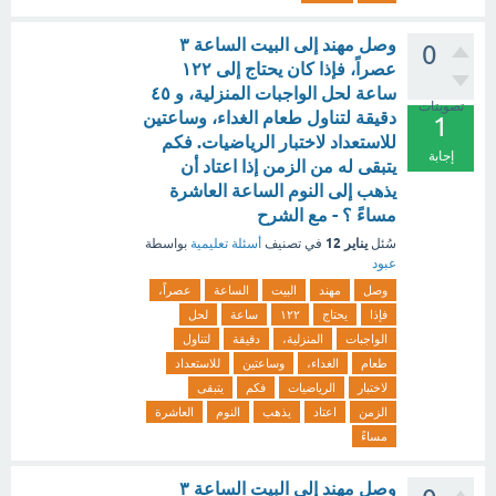
وصل مهند إلى البيت الساعة ٣
0
عصراً، فإذا كان يحتاج إلى ١٢٢
ساعة لحل الواجبات المنزلية، و ٤٥
تصويتات
دقيقة لتناول طعام الغداء، وساعتين
1
للاستعداد لاختبار الرياضيات. فكم
إجابة
يتبقى له من الزمن إذا اعتاد أن
يذهب إلى النوم الساعة العاشرة
مساءً ؟ - مع الشرح
يناير 12
سُئل
في تصنيف
أسئلة تعليمية
بواسطة
عبود
وصل
مهند
البيت
الساعة
عصراً،
فإذا
يحتاج
١٢٢
ساعة
لحل
الواجبات
المنزلية،
دقيقة
لتناول
طعام
الغداء،
وساعتين
للاستعداد
لاختبار
الرياضيات
فكم
يتبقى
الزمن
اعتاد
يذهب
النوم
العاشرة
مساءً
وصل مهند إلى البيت الساعة ٣