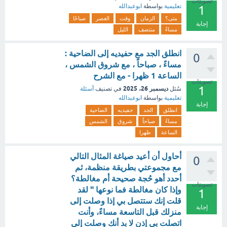
تصويتات
تعليمية
بواسطة
ابوعبدالله
1
متى؟
الزمان
وقت
العصر
صباحًا
إجابة
مساءً
منتصف
الليل
انطلق الجد مع حفيديه إلى الضاحية :
0
مساءً ، صباحاً ، مع شروق الشمس ،
الساعة 1 ظهرا - مع الشرح
تصويتات
1
ديسمبر 26، 2025
سُئل
في تصنيف
أسئلة
تعليمية
بواسطة
ابوعبدالله
إجابة
انطلق
الجد
حفيديه
الضاحية
مساءً
صباحاً
شروق
الشمس
الساعة
ظهرا
أحاول أن أعيد صياغة المثال التالي
0
مع مجموعتي بطريقة منظمة، ثم
أحدد أهو حُجة صحيحة أم مغالطة؟
تصويتات
وإذا كان مغالطة فما نوعها " لقد
1
قلت إنك ستتصل بي إذا وصلت إلى
إجابة
منزلك قبل التاسعة مساءً، وأنت
اتصلت بي إذن لا بد أنك وصلت إلى