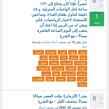
0
عصراً، فإذا كان يحتاج إلى ١٢٢
ساعة لحل الواجبات المنزلية، و ٤٥
تصويتات
دقيقة لتناول طعام الغداء، وساعتين
1
للاستعداد لاختبار الرياضيات. فكم
إجابة
يتبقى له من الزمن إذا اعتاد أن
يذهب إلى النوم الساعة العاشرة
مساءً - مع الشرح
يناير 12
سُئل
في تصنيف
أسئلة تعليمية
بواسطة
عبود
وصل
مهند
البيت
الساعة
عصراً،
فإذا
يحتاج
١٢٢
ساعة
لحل
الواجبات
المنزلية،
دقيقة
لتناول
طعام
الغداء،
وساعتين
للاستعداد
لاختبار
الرياضيات
فكم
يتبقى
الزمن
اعتاد
يذهب
النوم
العاشرة
مساءً
متى؟ (الزمان): وقت العصر صباحًا
0
مساءً منتصف الليل - مع الشرح
ديسمبر 28، 2025
سُئل
في تصنيف
أسئلة