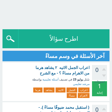
اطرح سؤالاً
آخر الأسئلة في وسم مساءً
اعراب الجمل الاتيه ٢ يشاهد هرما
0
من الاهرام مساءً ؟ - مع الشرح
يوليو 23
سُئل
في تصنيف
أسئلة تعليمية
بواسطة
تصويتات
مرشد تعليمي
1
اعراب
الجمل
الاتيه
يشاهد
هرما
إجابة
الاهرام
مساءً
( استقبل محمد ضيوفًا مساءً ). -
0