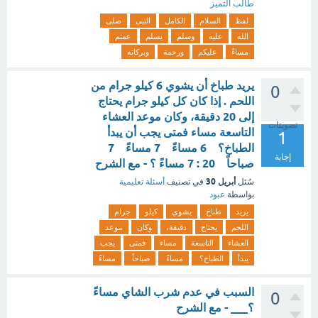
طالب التميز
لفظ
السلام
الكامل
النبي
صلى
الله
عليه
وسلم
يسلم
عمتم
مساءً
عليكم
ورحمة
وبركاته
يريد طباخ أن يشوي 6 كيلو جرام من
0
اللحم . إذا كان كل كيلو جرام يحتاج
إلى 20 دقيقة، وكان موعد العشاء
تصويتات
التاسعة مساء فمتى يجب أن يبدأ
1
الطباخ؟ 6 مساءً 7 مساءً 7
إجابة
صباحاً 20 : 7 مساءً ؟ - مع الشرح
أبريل 30
سُئل
في تصنيف
أسئلة تعليمية
بواسطة
عبود
يريد
طباخ
يشوي
كيلو
جرام
اللحم
يحتاج
دقيقة،
وكان
موعد
العشاء
التاسعة
مساء
فمتى
يجب
يبدأ
الطباخ؟
مساءً
صباحاً
مساءً
السبب في عدم شرب الشاي مساءً
0
؟___ - مع الشرح