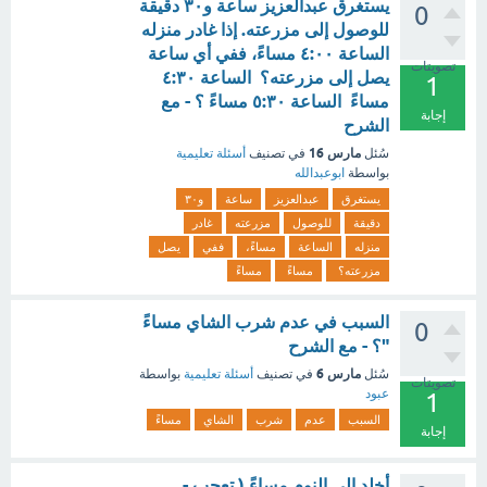
يستغرق عبدالعزيز ساعة و٣٠ دقيقة
0
للوصول إلى مزرعته. إذا غادر منزله
الساعة ٤:٠٠ مساءً، ففي أي ساعة
تصويتات
يصل إلى مزرعته؟ الساعة ٤:٣٠
1
مساءً الساعة ٥:٣٠ مساءً ؟ - مع
إجابة
الشرح
مارس 16
سُئل
في تصنيف
أسئلة تعليمية
بواسطة
ابوعبدالله
يستغرق
عبدالعزيز
ساعة
و٣٠
دقيقة
للوصول
مزرعته
غادر
منزله
الساعة
مساءً،
ففي
يصل
مزرعته؟
مساءً
مساءً
السبب في عدم شرب الشاي مساءً
0
"؟ - مع الشرح
مارس 6
سُئل
في تصنيف
أسئلة تعليمية
بواسطة
تصويتات
عبود
1
السبب
عدم
شرب
الشاي
مساءً
إجابة
أخلد إلى النوم مساءً ( تعجب -