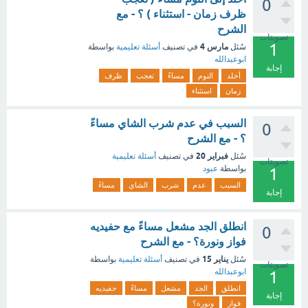
0
ظرف زمان - استثناء ) ؟ - مع
الشرح
تصويتات
1
مارس 4
سُئل
في تصنيف
أسئلة تعليمية
بواسطة
ابوعبدالله
إجابة
أخلد
النوم
مساءً
تعجب
ظرف
زمان
استثناء
السبب في عدم شرب الشاي مساءً
0
؟ - مع الشرح
فبراير 20
سُئل
في تصنيف
أسئلة تعليمية
تصويتات
بواسطة
عبود
1
السبب
عدم
شرب
الشاي
مساءً
إجابة
انطلق الجد مشعل مساءً مع حفيديه
0
فواز ونورة؟ - مع الشرح
يناير 15
سُئل
في تصنيف
أسئلة تعليمية
بواسطة
تصويتات
ابوعبدالله
1
انطلق
الجد
مشعل
مساءً
حفيديه
إجابة
فواز
ونورة؟