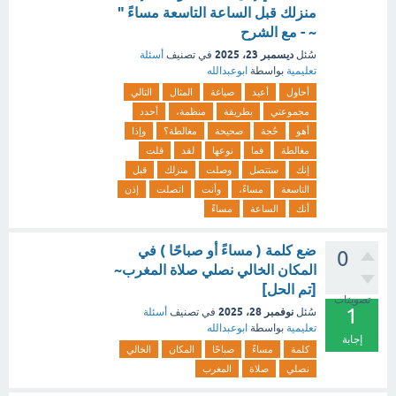
منزلك قبل الساعة التاسعة مساءً "
~ - مع الشرح
ديسمبر 23، 2025
سُئل
في تصنيف
أسئلة
تعليمية
بواسطة
ابوعبدالله
أحاول
أعيد
صياغة
المثال
التالي
مجموعتي
بطريقة
منظمة،
أحدد
أهو
حُجة
صحيحة
مغالطة؟
وإذا
مغالطة
فما
نوعها
لقد
قلت
إنك
ستتصل
وصلت
منزلك
قبل
التاسعة
مساءً،
وأنت
اتصلت
إذن
أنك
الساعة
مساءً
ضع كلمة ( مساءً أو صباحًا ) في
0
المكان الخالي نصلي صلاة المغرب~
[تم الحل]
تصويتات
1
نوفمبر 28، 2025
سُئل
في تصنيف
أسئلة
تعليمية
بواسطة
ابوعبدالله
إجابة
كلمة
مساءً
صباحًا
المكان
الخالي
نصلي
صلاة
المغرب