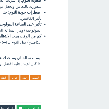
صعوبة النوم:
إذا شربت الشا
شعورك بالنعاس ويجعل من
اضطراب جودة النوم:
حتى ل
تأثير الكافيين.
تأثير على الساعة البيولوجية
البيولوجية (وهي الساعة الد
كم من الوقت يجب الانتظار
الكافيين) قبل النوم بـ 4-6 ساعات على الأقل، حتى يتخلص الجسم من معظم الكافيين.
ببساطة، الشاي يساعدك على
اذا كان لديك إجابة افضل او
السبب
عدم
شرب
الشاي