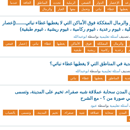
رعد
الإعصار
الدوار
القمعي
الرملية
تحدث
المناطق
الجافة
عندما
يغطيها
غطاء
نباتي
وتحمل
معها
الغبار
والرمال
الرمال المفككة فوق الأماكن التي لا يغطيها غطاء نباتي........(إعصار
 ، غيوم رعدية ، غيوم ركامية ، غيوم ريشية ، غيوم طبقية)
تصنيف
أسئلة تعليمية
بواسطة
ابوعبدالله
والرمال
المفككة
فوق
الأماكن
يغطيها
غطاء
نباتي
إعصار
قمعي
رعدية
ركامية
ريشية
طبقية
ة في المناطق التي لا يغطيها غطاء نباتي؟
صنيف
أسئلة تعليمية
بواسطة
ابوعبدالله
دية
المناطق
يغطيها
غطاء
نباتي
 المدن سحابة عملاقة شبه صفراء، تخيم على المدينة، وتسمى
هي صورة من ؟ - مع الشرح
أسئلة تعليمية
بواسطة
عبود
المدن
سحابة
عملاقة
شبه
صفراء،
تخيم
المدينة،
وتسمى
بالضباب