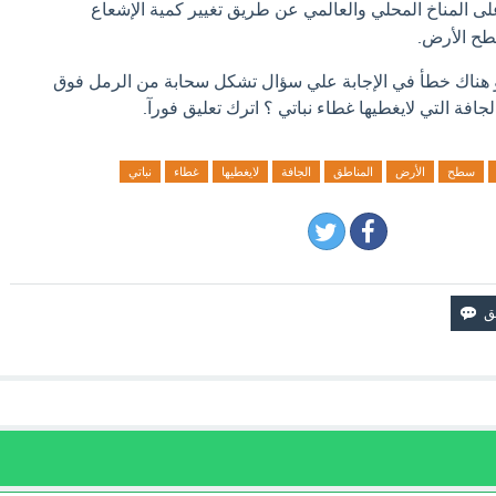
لى المناخ المحلي والعالمي عن طريق تغيير كمية الإشعاع
ح الأرض.
او هناك خطأ في الإجابة علي سؤال تشكل سحابة من الرمل فوق
فة التي لايغطيها غطاء نباتي ؟ اترك تعليق فورآ.
سطح
الأرض
المناطق
الجافة
لايغطيها
غطاء
نباتي