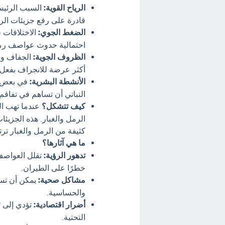
الرياح القوية:
السبب الرئيسي
قادرة على رفع جزيئات الرم
الضغط الجوي:
الاختلافات ف
احتمالية حدوث عواصف رمل
الظروف الجوية:
الجفاف وار
أكثر عرضة للانجراف بفعل ا
الأنشطة البشرية:
في بعض ال
النباتي أن تساهم في تفاقم
كيف تتشكل؟
عندما تهب ال
الرمل والغبار. هذه الجزيئ
كثيفة من الرمل والغبار ترت
ما هي آثارها؟
تدهور الرؤية:
تقلل العواصف
خطرًا على الطيران.
مشاكل صحية:
يمكن أن تسبب
والحساسية.
أضرار اقتصادية:
تؤدي إلى ت
التحتية.