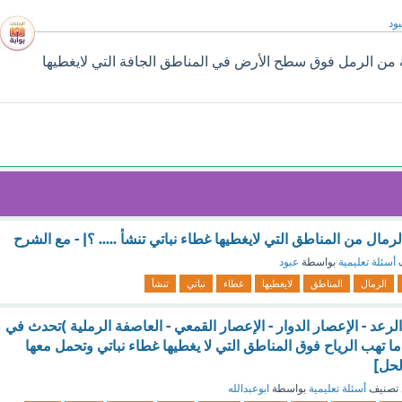
ود
من الرمل فوق سطح الأرض في المناطق الجافة التي لايغطيها
رمال من المناطق التي لايغطيها غطاء نباتي تنشأ ..... ؟| - مع الشرح
ف
أسئلة تعليمية
بواسطة
عبود
الرمال
المناطق
لايغطيها
غطاء
نباتي
تنشأ
الرعد - الإعصار الدوار - الإعصار القمعي - العاصفة الرملية )تحدث في
ا تهب الرياح فوق المناطق التي لا يغطيها غطاء نباتي وتحمل معها
لحل]
تصنيف
أسئلة تعليمية
بواسطة
ابوعبدالله