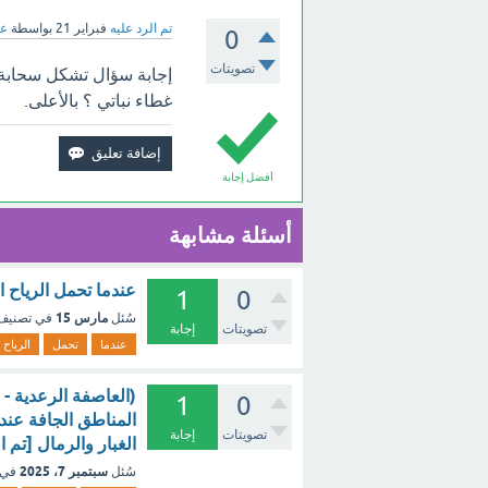
تم الرد عليه
فبراير 21
بواسطة
عب
0
تصويتات
إجابة سؤال تشكل سحابة 
غطاء نباتي ؟ بالأعلى.
أفضل إجابة
أسئلة مشابهة
عندما تحمل الرياح ال
1
0
مارس 15
سُئل
في تصني
تصويتات
إجابة
عندما
تحمل
الرياح
(العاصفة الرعدية - 
1
0
المناطق الجافة عندم
تصويتات
إجابة
الغبار والرمال [تم ا
سبتمبر 7، 2025
سُئل
في 