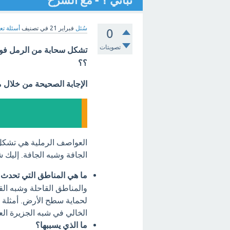
نباتي ؟ - مع الشرح
سُئل
فبراير 21
في تصنيف
أسئلة تع
0
تصويتات
تشكل سحابة من الرمل فوق 
؟؟
الإجابة الصحيحة من خلال 
العواصف الرملية هي تشكل
الجافة وشبه الجافة. إليك
ما هي المناطق التي تحدث 
والمناطق القاحلة وشبه الق
لحماية سطح الأرض. أمثلة ع
الخالي في شبه الجزيرة الع
ما الذي يسببها؟