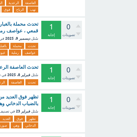
العاصفة
الرعدية
ال
تهب
الرياح
فوق
تحدث محملة بالغبار و
1
0
قمعي ، عواصف رملية
تصويتات
إجابة
ديسمبر 9، 2025
سُئل
في 
تحدث
محملة
بالغبار
عواصف
رملية
غيوم
تحدث العاصفة الرعدي
1
0
فبراير 8، 2025
سُئل
في ت
تصويتات
إجابة
تحدث
العاصفة
الرع
تظهر فوق العديد من
1
0
بالضباب الدخاني و
تصويتات
إجابة
فبراير 23
سُئل
في تصنيف
تظهر
فوق
العديد
الدخاني
وهي
صورة