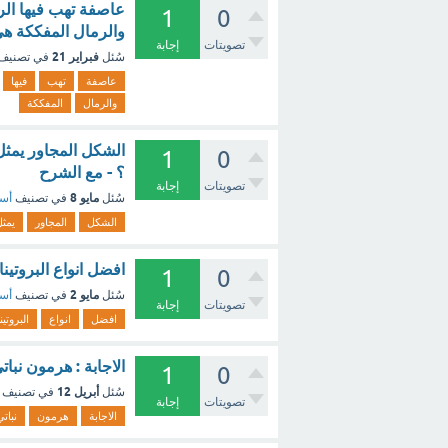
عاصفة تهب فيها الري
1
0
والرمال المفككة هي
تصويتات
إجابة
فبراير 21
سُئل
في تصنيف
عاصفة
تهب
فيها
والرمال
المفككة
الشكل المجاور يمثل ف
1
0
؟ - مع الشرح
تصويتات
إجابة
مايو 8
سُئل
في تصنيف
أسئ
الشكل
المجاور
يمث
افضل انواع البروتين
1
0
مايو 2
سُئل
في تصنيف
أسئ
تصويتات
إجابة
افضل
انواع
البروتي
الاجابة : هرمون نبا
1
0
أبريل 12
سُئل
في تصنيف
تصويتات
إجابة
الاجابة
هرمون
نباتي