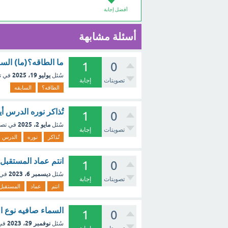
أفضل إجابة
أسئلة مشابهة
ما الطاقه؟(ما) السا
1
0
يوليو 19، 2025
سُئل
في ت
تصويتات
إجابة
الطاقه؟
السابقه
تُذاكر نوره الدرس أ
1
0
مايو 2، 2025
سُئل
في تص
تصويتات
إجابة
تُذاكر
نوره
الدرس
انتم عماد المستقبل 
1
0
ديسمبر 6، 2023
سُئل
في 
تصويتات
إجابة
انتم
عماد
المستقبل
السماء صافيه نوع ال
1
0
نوفمبر 29، 2023
سُئل
في