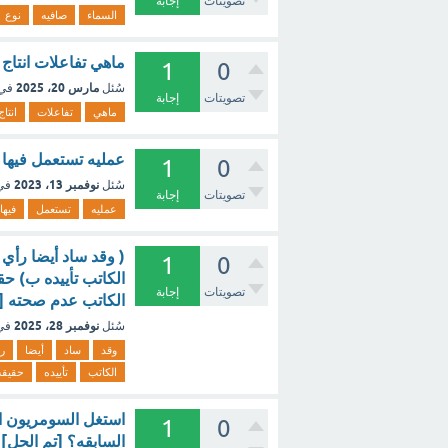
تصويتات
إجابة
السماء
صافيه
نوع
ماهي تفاعلات انتاج 
1
0
مارس 20، 2025
سُئل
في
تصويتات
إجابة
ماهي
تفاعلات
انتاج
عمليه تستعمل فيها 
1
0
نوفمبر 13، 2023
سُئل
في
تصويتات
إجابة
عمليه
تستعمل
فيها
( وقد ساد أيضا رأي 
1
0
الكاتب تأييده ب) حقي
تصويتات
إجابة
الكاتب عدم صحته [ت
نوفمبر 28، 2025
سُئل
في
وقد
ساد
أيضا
ر
الكاتب
تأييده
حقيقه
استغل السومريون ال
1
0
السابقه؟ [تم الحل]