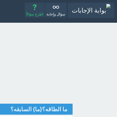
سؤال وإجابة
اطرح سؤالاً
ما الطاقه؟(ما) السابقه؟