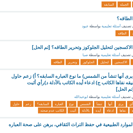
الجمله
السابقه
الطاقه؟
 تصنيف
أسئلة تعليمية
بواسطة
عبود
الطاقه
الاكسجين لتحليل الجلوكوز وتحرير الطاقه؟ [تم الحل]
 تصنيف
أسئلة تعليمية
بواسطة
صبا
الاكسجين
لتحليل
الجلوكوز
وتحرير
الطاقه
يرى أنها تنشأ من الشمس) ما نوع العباره السابقه؟ أ) زعم حاول
قه نفاها الكاتب ج) ادعاء أيده الكاتب بالأدلة د)رأي أثبت
م الحل]
 تصنيف
أسئلة تعليمية
بواسطة
ابوعبدالله
أي
يرى
أنها
تنشأ
الشمس
نوع
العباره
السابقه؟
زعم
حاول
نفاها
ادعاء
أيده
بالأدلة
أثبت
الكاتب عدم صحته
موارد الطبيعية في حفظ التراث الثقافي، برهن على صحة العباره