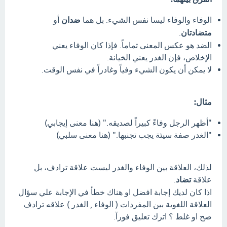
الوفاء والوفاء ليسا نفس الشيء. بل هما
ضدان
أو
متضادتان
.
الضد هو عكس المعنى تماماً. فإذا كان الوفاء يعني
الإخلاص، فإن الغدر يعني الخيانة.
لا يمكن أن يكون الشيء وفياً وغادراً في نفس الوقت.
مثال:
"أظهر الرجل وفاءً كبيراً لصديقه." (هنا معنى إيجابي)
"الغدر صفة سيئة يجب تجنبها." (هنا معنى سلبي)
لذلك، العلاقة بين الوفاء والغدر ليست علاقة ترادف، بل
علاقة
تضاد
.
اذا كان لديك إجابة افضل او هناك خطأ في الإجابة علي سؤال
‏العلاقة اللغوية ‏بين المفردات ( الوفاء , الغدر ) علاقه ترادف
صح او غلط ؟ اترك تعليق فورآ.