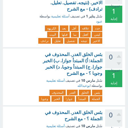
الاخير. (نتيجه. تفصيل. تعليل.
تصويتات
ترادف) - مع الشرح
1
يناير 1
سُئل
في تصنيف
أسئلة تعليمية
بواسطة
إجابة
عبود
حدد
علاقه
أقل
بعد
الكريهه
ليتني
أفعل
بما
قبلها
البيت
الاخير
نتيجه
تفصيل
تعليل
ترادف
بئس الخلق الغدر. المحذوف في
0
الجملة: أ) المبتدأ جوازا. ب) الخبر
جوازا. ج) المبتدأ وجوبا. د) الخبر
تصويتات
وجوبا ؟ - مع الشرح
1
مارس 10
سُئل
في تصنيف
أسئلة تعليمية
إجابة
بواسطة
ابوعبدالله
بئس
الخلق
الغدر
المحذوف
الجملة
المبتدأ
جوازا
الخبر
وجوبا
بئس الخلق الغدر. المحذوف في
0
الجملة ؟ - مع الشرح
مارس 10
سُئل
في تصنيف
أسئلة تعليمية