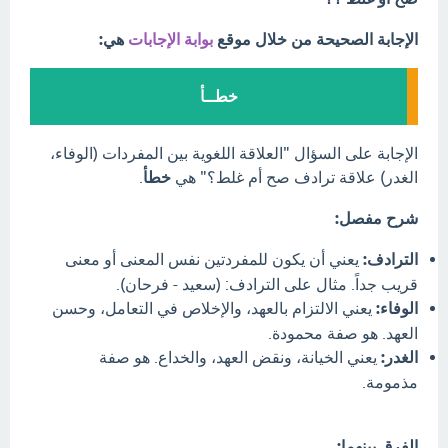
الإجابة الصحيحة من خلال موقع
بوابة الإجابات
هي:
خطــأ
الإجابة على السؤال "العلاقة اللغوية بين المفردات (الوفاء،
الغدر) علاقة ترادف صح أم غلط؟" هي
خطأ
.
شرح مفصل:
الترادف:
يعني أن يكون للمفردتين نفس المعنى أو معنى
قريب جداً. مثال على الترادف: (سعيد - فرحان).
الوفاء:
يعني الالتزام بالعهد، والإخلاص في التعامل، وحسن
العهد. هو صفة محمودة.
الغدر:
يعني الخيانة، ونقض العهد، والخداع. هو صفة
مذمومة.
الفرق بينهما: