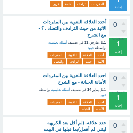
المفردات
ترادف
كلمة
قرين
إجابة
أحدد العلاقة اللغوية بين المفردات
0
الآتية من حيث الترادف والتضاد . ؟ -
مع الشرح
تصويتات
1
مارس 22
سُئل
في تصنيف
أسئلة تعليمية
بواسطة
عبود
إجابة
أحدد
العلاقة
اللغوية
المفردات
الآتية
حيث
الترادف
والتضاد
احدد العلاقة اللغوية بين المفردات
0
الأمانة الخيانة - مع الشرح
يناير 24
سُئل
في تصنيف
أسئلة تعليمية
بواسطة
تصويتات
عبود
1
احدد
العلاقة
اللغوية
المفردات
إجابة
الأمانة
الخيانة
حدد علاقه. (لم أقل بعد الكريهه
0
ليتني لم أفعل)بما قبلها في البيت