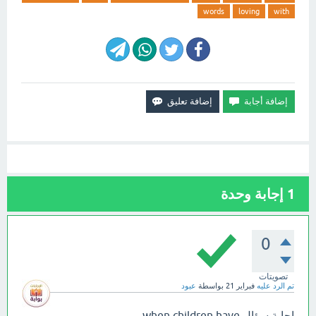
words
loving
with
1
إجابة وحدة
0
تصويتات
تم الرد عليه
فبراير 21
بواسطة
عبود
إجابة سؤال when children have