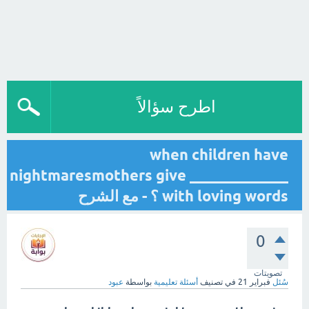
اطرح سؤالاً
when children have
nightmaresmothers give _____________
with loving words ؟ - مع الشرح
0
تصويتات
سُئل
فبراير 21
في تصنيف
أسئلة تعليمية
بواسطة
عبود