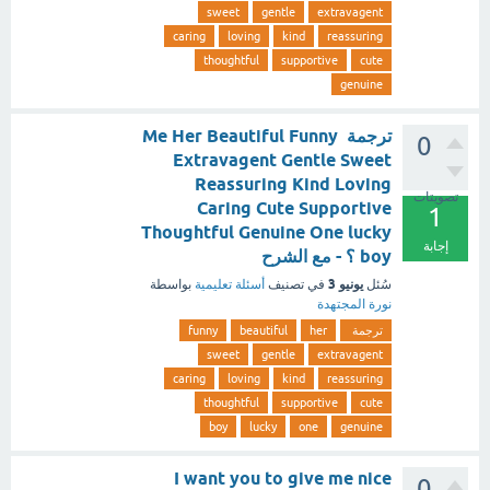
sweet
gentle
extravagent
caring
loving
kind
reassuring
thoughtful
supportive
cute
genuine
ترجمة Me Her Beautiful Funny
0
Extravagent Gentle Sweet
Reassuring Kind Loving
تصويتات
Caring Cute Supportive
1
Thoughtful Genuine One lucky
إجابة
boy ؟ - مع الشرح
يونيو 3
سُئل
في تصنيف
أسئلة تعليمية
بواسطة
نورة المجتهدة
ترجمة
her
beautiful
funny
sweet
gentle
extravagent
caring
loving
kind
reassuring
thoughtful
supportive
cute
boy
lucky
one
genuine
I want you to give me nice
0