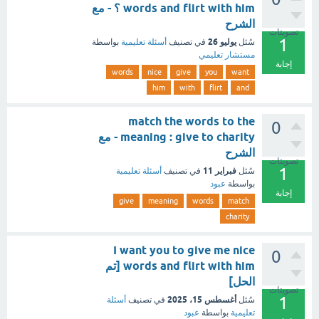
words and flirt with him ؟ - مع
الشرح
تصويتات
1
يوليو 26
سُئل
في تصنيف
أسئلة تعليمية
بواسطة
مستشار تعليمي
إجابة
words
nice
give
you
want
him
with
flirt
and
match the words to the
0
meaning : give to charity - مع
الشرح
تصويتات
1
فبراير 11
سُئل
في تصنيف
أسئلة تعليمية
بواسطة
عبود
إجابة
give
meaning
words
match
charity
I want you to give me nice
0
words and flirt with him [تم
الحل]
تصويتات
1
أغسطس 15، 2025
سُئل
في تصنيف
أسئلة
تعليمية
بواسطة
عبود