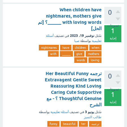
When children have
0
nightmares, mothers give
______ with loving words؟ [تم
تصويتات
الحل]
1
نوفمبر 19، 2023
سُئل
في تصنيف
أسئلة
إجابة
تعليمية
بواسطة
صبا
nightmares
have
children
when
with
______
give
mothers
words
loving
ترجمه Her Beautiful Funny
0
Extravagent Gentle Sweet
Reassuring Kind Loving
تصويتات
Caring Cute Supportive
1
Thoughtful Genuine ؟ - مع
إجابة
الشرح
يونيو 3
سُئل
في تصنيف
أسئلة تعليمية
بواسطة
طالب التميز
ترجمه
her
beautiful
funny