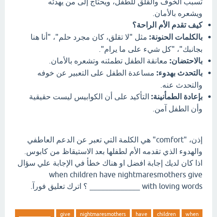
تسبب الخوف والقلق للطفل، ويحتاج إلى من يهدئه
ويشعره بالأمان.
كيف تقدم الأم الراحة؟
بالكلمات الحنونة:
مثل "لا تقلق، كان مجرد حلم"، "أنا هنا
بجانبك"، "كل شيء على ما يرام".
بالاحتضان:
معانقة الطفل تطمئنه وتشعره بالأمان.
بالتحدث بهدوء:
مساعدة الطفل على التعبير عن خوفه
والتحدث عنه.
بإعادة الطمأنينة:
التأكيد على أن الكوابيس ليست حقيقية
وأن الطفل آمن.
إذن، "comfort" هي الكلمة التي تعبر عن الدعم العاطفي
والهدوء الذي تقدمه الأم لطفلها بعد الاستيقاظ من كابوس.
اذا كان لديك إجابة افضل او هناك خطأ في الإجابة علي سؤال
when children have nightmaresmothers give
_____________ with loving words ؟ اترك تعليق فورآ.
_____________
give
nightmaresmothers
have
children
when