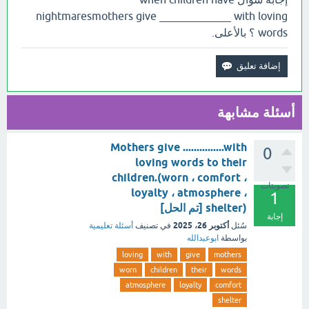
nightmaresmothers give _____________ with loving
words ؟ بالأعلى.
أسئلة مشابهة
Mothers give ...............with
0
loving words to their
children.(worn ، comfort ،
تصويتات
loyalty ، atmosphere ،
1
shelter) [تم الحل]
إجابة
أكتوبر 26، 2025
سُئل
في تصنيف
أسئلة تعليمية
بواسطة
ابوعبدالله
loving
with
give
mothers
worn
children
their
words
atmosphere
loyalty
comfort
shelter