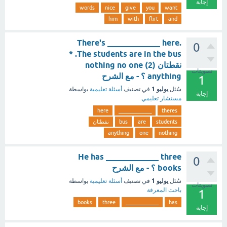
إجابة
words
nice
give
you
want
him
with
flirt
and
There's _____________ here.
0
The students are in the bus. *
نقطتان (2) nothing no one
تصويتات
anything ؟ - مع الشرح
1
يوليو 1
سُئل
في تصنيف
أسئلة تعليمية
بواسطة
إجابة
مستشار تعليمي
here
_____________
theres
students
are
bus
نقطتان
anything
one
nothing
He has _____________ three
0
books ؟ - مع الشرح
يوليو 1
سُئل
في تصنيف
أسئلة تعليمية
بواسطة
تصويتات
باحث المعرفة
1
books
three
_____________
has
إجابة