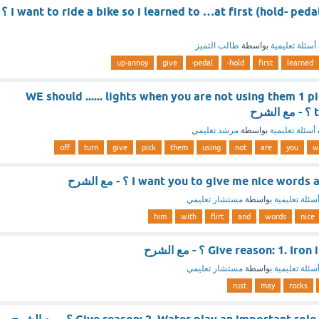
I want to ride a bike so i learned to …at first (hold- pedal- give up-annoy) ؟
أسئلة تعليمية
بواسطة
طالب التميز
up-annoy
give
pedal-
hold-
first
learned
WE should ...... lights when you are not using them 1 pi
ح
أسئلة تعليمية
بواسطة
مرشد تعليمي
off
turn
give
pick
them
using
not
are
you
w
I want you to give me nice wor ؟ - مع الشرح
سئلة تعليمية
بواسطة
مستشار تعليمي
him
with
flirt
and
words
nice
Give reason: 1. ؟ - مع الشرح
سئلة تعليمية
بواسطة
مستشار تعليمي
rust
may
rocks