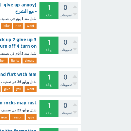
1
0
- مع الشرح
تصويتات
إجابة
1 يوم
سُئل
منذ
في تصنيف
bike
ride
want
ck up 2 give up 3
1
0
turn off 4 turn on ؟ - مع الشر
تصويتات
إجابة
5 أيام
سُئل
منذ
في تصنيف
hen
lights
should
ds and flirt with him
1
0
يوليو 26
سُئل
في تصنيف
أ
تصويتات
إجابة
give
you
want
 Iron in rocks may rust
1
0
يوليو 23
سُئل
في تصنيف
أ
تصويتات
إجابة
iron
reason
give