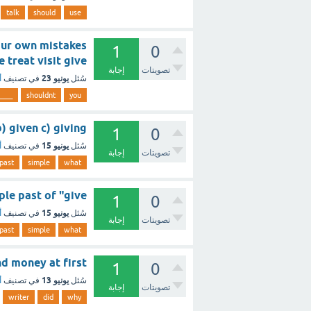
talk
should
use
1
0
blame treat visit give ؟ - 
تصويتات
إجابة
يونيو 23
سُئل
في تصنيف
أ
____
shouldnt
you
ve b) given c) giving
1
0
يونيو 15
سُئل
في تصنيف
أ
تصويتات
إجابة
past
simple
what
the simple past of "give
1
0
يونيو 15
سُئل
في تصنيف
أ
تصويتات
إجابة
past
simple
what
friend money at first
1
0
يونيو 13
سُئل
في تصنيف
أ
تصويتات
إجابة
writer
did
why