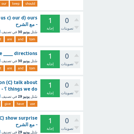
our
keep
should
1
0
- مع الشرح
تصويتات
إجابة
يونيو 30
سُئل
في تصنيف
أ
t
are
and
tom
u give ____ directions
1
0
يونيو 30
سُئل
في تصنيف
أ
تصويتات
إجابة
t
are
and
tom
on (C) talk about
1
0
things we do ؟ - مع الشرح
تصويتات
إجابة
يونيو 29
سُئل
في تصنيف
أ
give
have
use
1
0
- مع الشرح
تصويتات
إجابة
يونيو 29
سُئل
في تصنيف
أ