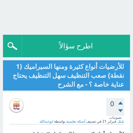
اطرح سؤالاً
للأرضيات أنواع كثيرة ومنها السيراميك (1
نقطة) صعب التنظيف سهل التنظيف يحتاج
عناية خاصة ؟ - مع الشرح
0
تصويتات
سُئل
فبراير 21
في تصنيف
أسئلة تعليمية
بواسطة
ابوعبدالله