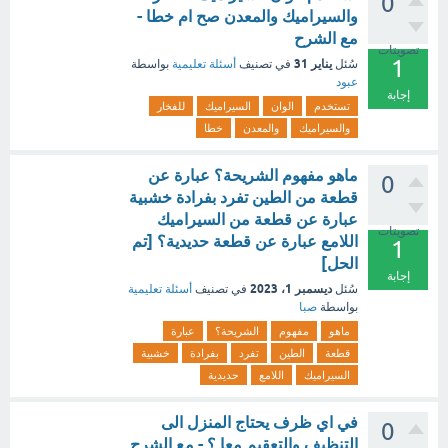
0
والسيراميك والمعدن صح ام خطا -
مع الشرح
تصويتات
1
يناير 31
سُئل
في تصنيف
أسئلة تعليمية
بواسطة
عبود
إجابة
تستخدم
الوان
السيراميك
للفخار
والسيراميك
والمعدن
خطا
ماهو مفهوم الشريحة؟ عبارة عن
0
قطعة من الطين تفرد بفرادة خشبية
عبارة عن قطعة من السيراميك
تصويتات
اللامع عبارة عن قطعة حديدية؟ [تم
1
الحل]
إجابة
ديسمبر 1، 2023
سُئل
في تصنيف
أسئلة تعليمية
بواسطة
صبا
ماهو
مفهوم
الشريحة؟
عبارة
قطعة
الطين
تفرد
بفرادة
خشبية
السيراميك
اللامع
حديدية
في اي ظرف يحتاج المنزل الى
0
التنظيف والتعقيم معا ؟ - مع الشرح