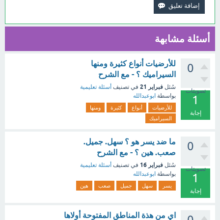
أسئلة مشابهة
للأرضيات أنواع كثيرة ومنها
0
السيراميك ؟ - مع الشرح
فبراير 21
سُئل
في تصنيف
أسئلة تعليمية
تصويتات
بواسطة
ابوعبدالله
1
للأرضيات
أنواع
كثيرة
ومنها
إجابة
السيراميك
ما ضد يسر هو ؟ سهل. جميل.
0
صعب. هين ؟ - مع الشرح
فبراير 16
سُئل
في تصنيف
أسئلة تعليمية
تصويتات
بواسطة
ابوعبدالله
1
يسر
سهل
جميل
صعب
هين
إجابة
اي من هذة المناطق المفتوحة أولاها
0