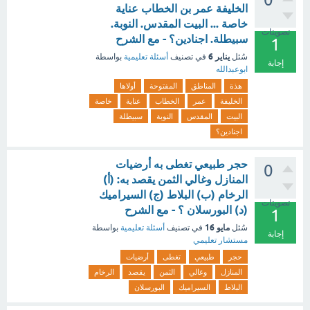
الخليفة عمر بن الخطاب عناية
خاصة ... البيت المقدس. النوبة.
تصويتات
سبيطلة. اجنادين؟ - مع الشرح
1
يناير 6
سُئل
في تصنيف
أسئلة تعليمية
بواسطة
إجابة
ابوعبدالله
هذة
المناطق
المفتوحة
أولاها
الخليفة
عمر
الخطاب
عناية
خاصة
البيت
المقدس
النوبة
سبيطلة
اجنادين؟
حجر طبيعي تغطى به أرضيات
0
المنازل وغالي الثمن يقصد به: (أ)
الرخام (ب) البلاط (ج) السيراميك
تصويتات
(د) البورسلان ؟ - مع الشرح
1
مايو 16
سُئل
في تصنيف
أسئلة تعليمية
بواسطة
إجابة
مستشار تعليمي
حجر
طبيعي
تغطى
أرضيات
المنازل
وغالي
الثمن
يقصد
الرخام
البلاط
السيراميك
البورسلان