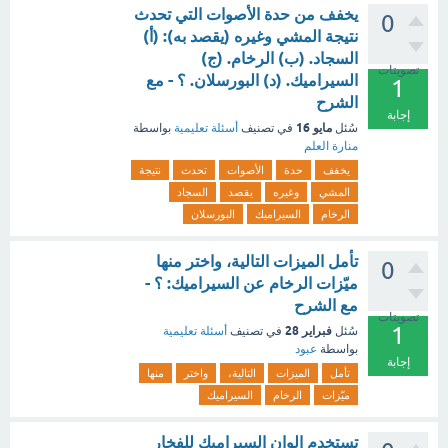
يخفف من حدة الأصوات التي تحدث
0
نتيجة المشي وغيره (يقصد به): (أ)
السجاد. (ب) الرخام. (ج)
تصويتات
السيراميك. (د) البورسلان. ؟ - مع
1
الشرح
إجابة
مايو 16
سُئل
في تصنيف
أسئلة تعليمية
بواسطة
منارة العلم
يخفف
حدة
الأصوات
تحدث
نتيجة
المشي
وغيره
يقصد
السجاد
الرخام
السيراميك
البورسلان
تأمل الميزات التالية، واختر منها
0
ميّزات الرخام عن السيراميك: ؟ -
مع الشرح
تصويتات
1
فبراير 28
سُئل
في تصنيف
أسئلة تعليمية
بواسطة
عبود
إجابة
تأمل
الميزات
التالية،
واختر
منها
ميّزات
الرخام
السيراميك
تستخدم الوان السيراميك للفخار