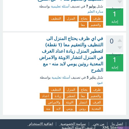
يوليو 7
سُئل
في تصنيف
أسئلة تعليمية
بواسطة
تصويتات
منارة العلم
1
ظرف
يحتاج
المنزل
التنظيف
إجابة
والتعقيم
معا
في اي ظرف يحتاج المنزل الى
0
التنظيف والتعقيم معا (1 نقطة)
لتعطير المنزل زيادة اعداد الغرف
تصويتات
في المنزل انتشار الاوبئة والامراض
1
المعدية روتين يومي لابد منه - مع
إجابة
الشرح
يناير 5
سُئل
في تصنيف
أسئلة تعليمية
بواسطة
عبود
ظرف
يحتاج
المنزل
التنظيف
والتعقيم
معا
لتعطير
زيادة
اعداد
الغرف
انتشار
الاوبئة
والامراض
المعدية
روتين
يومي
لابد
منه
اتصل بنا
من نحن
سياسة الخصوصية
اتفاقية الاستخدام
XML Sitemap
أرشيف الأسئلة التعليمية