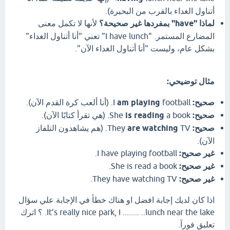
أتناول الغداء بالقرب من البحيرة).
لماذا "have" بمفردها غير صحيحة؟
لأنها لا تكمل معنى
المضارع المستمر. "I have lunch" تعني "أنا أتناول الغداء"
بشكل عام، وليست "أنا أتناول الغداء الآن".
مثال توضيحي:
صحيح:
I
football. (أنا ألعب كرة القدم الآن).
am playing
صحيح:
She
a book. (هي تقرأ كتابًا الآن).
is reading
صحيح:
They
are watching
TV. (هم يشاهدون التلفاز
الآن).
غير صحيح:
I have playing football.
غير صحيح:
She is read a book.
غير صحيح:
They have watching TV.
اذا كان لديك إجابة افضل او هناك خطأ في الإجابة علي سؤال
It’s really nice park, I ........ ..lunch near the lake. ؟ اترك
تعليق فورآ.