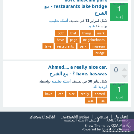
تصويتات
restaurants lake bridge - مع
1
الشرح
إجابة
فبراير 12
سُئل
في تصنيف
أسئلة تعليمية
بواسطة
عبود
both
that
things
mark
have
page
neighborhoods
lake
restaurants
park
museum
bridge
Ahmed.... a really nice car.
0
have. has.was ؟ - مع الشرح
يناير 30
سُئل
في تصنيف
أسئلة تعليمية
بواسطة
تصويتات
ابوعبدالله
1
have
car
nice
really
ahmed
إجابة
was
has
اتصل بنا
من نحن
سياسة الخصوصية
اتفاقية الاستخدام
XML Sitemap
أرشيف الأسئلة التعليمية
Snow Theme by
Q2A Market
Powered by
Question2Answer