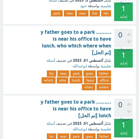
أغسطس 5، 2025
سُئل
في تصنيف
أسئلة
تصويتات
تعليمية
بواسطة
عبود
1
park
lake
near
flat
her
إجابة
y father goes to a park ………
0
is near his office to have
lunch. who which where when
تصويتات
[تم الحل]
1
أغسطس 31، 2025
سُئل
في تصنيف
أسئلة
إجابة
تعليمية
بواسطة
ابوعبدالله
his
near
park
goes
father
which
who
lunch
have
office
when
where
y father goes to a park ………
0
is near his office to have
lunch [تم الحل]
تصويتات
1
أغسطس 31، 2025
سُئل
في تصنيف
أسئلة
تعليمية
بواسطة
ابوعبدالله
إجابة
his
near
park
goes
father