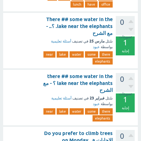
lunch
have
office
There ## some water in the
0
lake near the elephants. ؟.. -
مع الشرح
تصويتات
1
مارس 25
سُئل
في تصنيف
أسئلة تعليمية
بواسطة
عبود
إجابة
near
lake
water
some
there
elephants
there ## some water in the
0
lake near the elephants ؟ - مع
الشرح
تصويتات
1
فبراير 23
سُئل
في تصنيف
أسئلة تعليمية
بواسطة
عبود
إجابة
near
lake
water
some
there
elephants
Do you prefer to climb trees
0
الإجابات on Monday , a