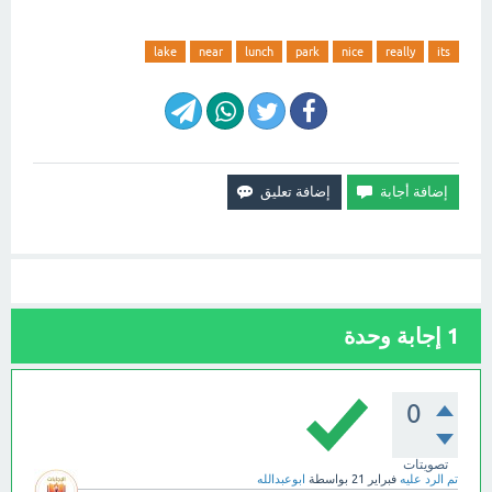
lake
near
lunch
park
nice
really
its
1
إجابة وحدة
0
تصويتات
تم الرد عليه
فبراير 21
بواسطة
ابوعبدالله