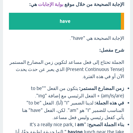
الإجابة الصحيحة من خلال موقع
بوابة الإجابات
هي:
have
الإجابة الصحيحة هي "have".
شرح مفصل:
الجملة تحتاج إلى فعل مساعد لتكوين زمن المضارع المستمر
(Present Continuous Tense) الذي يعبر عن حدث يحدث
الآن أو في هذه الفترة.
زمن المضارع المستمر:
يتكون من الفعل "to be"
(am/is/are) + الفعل الرئيسي مع إضافة "ing".
في هذه الجملة:
لدينا الضمير "I" (أنا). الفعل "to be"
المناسب للضمير "I" هو "am". لكن، الفعل "have" هنا
يأتي كفعل رئيسي وليس فعل مساعد.
بناء الجملة الصحيح:
"It’s a really nice park, I
am
having
lunch near the lake." (إنها حديقة لطيفة حقًا، أنا