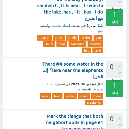
sandwich , it is near , I swim in
تصويتات
the lake ,has , I it , has , l do -
1
مع الشرح
إجابة
يناير 2
سُئل
في تصنيف
أسئلة تعليمية
بواسطة
عبود
you
prefer
climb
trees
الإجابات
swim
near
sandwich
monday
has
lake
There ## some water in the
0
lake near the elephants؟ [تم
الحل]
تصويتات
1
نوفمبر 16، 2023
سُئل
في تصنيف
أسئلة
تعليمية
بواسطة
صبا
إجابة
near
lake
water
some
there
elephants
Mark the things that both
0
neighborhoods in page 61
have museum park