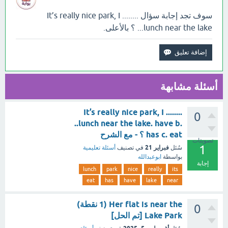
سوف تجد إجابة سؤال It’s really nice park, I ........
..lunch near the lake. ؟ بالأعلى.
أسئلة مشابهة
It’s really nice park, I ........
0
..lunch near the lake. have b.
has c. eat ؟ - مع الشرح
تصويتات
1
فبراير 21
سُئل
في تصنيف
أسئلة تعليمية
بواسطة
ابوعبدالله
إجابة
lunch
park
nice
really
its
eat
has
have
lake
near
Her flat is near the (1 نقطة)
0
Lake Park [تم الحل]