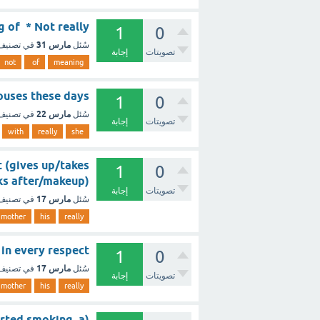
 meaning of * Not really
1
0
مارس 31
سُئل
في تصني
تصويتات
إجابة
not
of
meaning
es of houses these days
1
0
مارس 22
سُئل
في تصني
تصويتات
إجابة
with
really
she
ct (gives up/takes
1
0
after/looks after/makeup
تصويتات
إجابة
مارس 17
سُئل
في تصني
mother
his
really
e her in every respect
1
0
مارس 17
سُئل
في تصني
تصويتات
إجابة
mother
his
really
started smoking a)