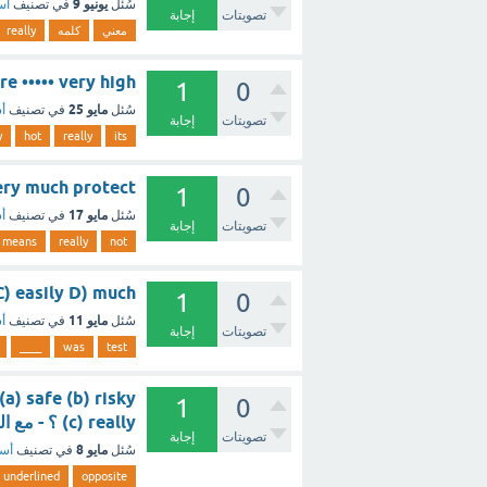
يونيو 9
سُئل
في تصنيف
أس
تصويتات
إجابة
معني
كلمه
really
ature ••••• very high
1
0
مايو 25
سُئل
في تصنيف
أس
تصويتات
إجابة
y
hot
really
its
Not very much protect
1
0
مايو 17
سُئل
في تصنيف
أس
تصويتات
إجابة
means
really
not
eal C) easily D) much
1
0
مايو 11
سُئل
في تصنيف
أس
تصويتات
إجابة
____
was
test
a) safe (b) risky
1
0
(c) really ؟ - مع الشرح
تصويتات
إجابة
مايو 8
سُئل
في تصنيف
أسئ
underlined
opposite