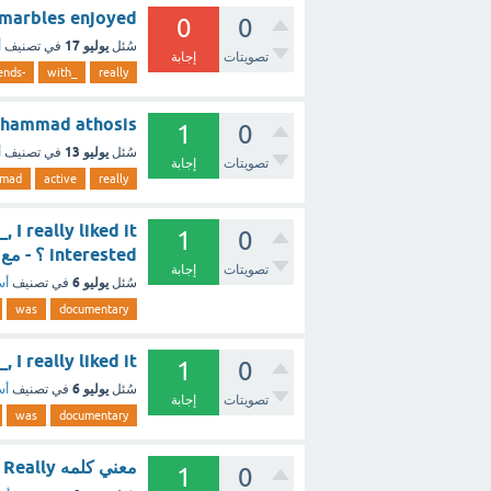
ing _ marbles enjoyed
0
0
يوليو 17
سُئل
في تصنيف
أ
تصويتات
إجابة
-friends
_with
really
nd Muhammad athosis
1
0
يوليو 13
سُئل
في تصنيف
أ
تصويتات
إجابة
mad
active
really
1
0
interested ؟ - مع الشرح
تصويتات
إجابة
يوليو 6
سُئل
في تصنيف
أس
was
documentary
__, I really liked it
1
0
يوليو 6
سُئل
في تصنيف
أس
تصويتات
إجابة
was
documentary
معني كلمه Really ؟ - مع الشرح
1
0