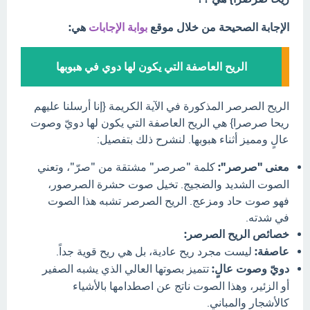
الإجابة الصحيحة من خلال موقع
بوابة الإجابات
هي:
الريح العاصفة التي يكون لها دوي في هبوبها
الريح الصرصر المذكورة في الآية الكريمة {إنا أرسلنا عليهم
ريحا صرصرا} هي الريح العاصفة التي يكون لها دويّ وصوت
عالٍ ومميز أثناء هبوبها. لنشرح ذلك بتفصيل:
معنى "صرصر":
كلمة "صرصر" مشتقة من "صرّ"، وتعني
الصوت الشديد والضجيج. تخيل صوت حشرة الصرصور،
فهو صوت حاد ومزعج. الريح الصرصر تشبه هذا الصوت
في شدته.
خصائص الريح الصرصر:
عاصفة:
ليست مجرد ريح عادية، بل هي ريح قوية جداً.
دويّ وصوت عالٍ:
تتميز بصوتها العالي الذي يشبه الصفير
أو الزئير، وهذا الصوت ناتج عن اصطدامها بالأشياء
كالأشجار والمباني.