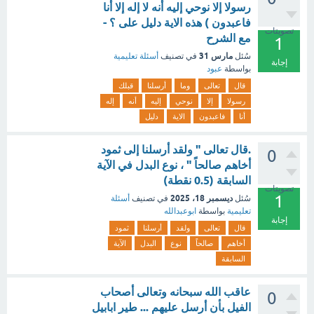
رسولا إلا نوحي إليه أنه لا إله إلا أنا
فاعبدون ) هذه الاية دليل على ؟ -
تصويتات
مع الشرح
1
مارس 31
سُئل
في تصنيف
أسئلة تعليمية
إجابة
بواسطة
عبود
قال
تعالى
وما
أرسلنا
قبلك
رسولا
إلا
نوحي
إليه
أنه
إله
أنا
فاعبدون
الاية
دليل
.قال تعالى " ولقد أرسلنا إلى ثمود
0
أخاهم صالحاً " ، نوع البدل في الآية
السابقة (0.5 نقطة)
تصويتات
1
ديسمبر 18، 2025
سُئل
في تصنيف
أسئلة
تعليمية
بواسطة
ابوعبدالله
إجابة
قال
تعالى
ولقد
أرسلنا
ثمود
أخاهم
صالحاً
نوع
البدل
الآية
السابقة
عاقب الله سبحانه وتعالى أصحاب
0
الفيل بأن أرسل عليهم ... طير ابابيل