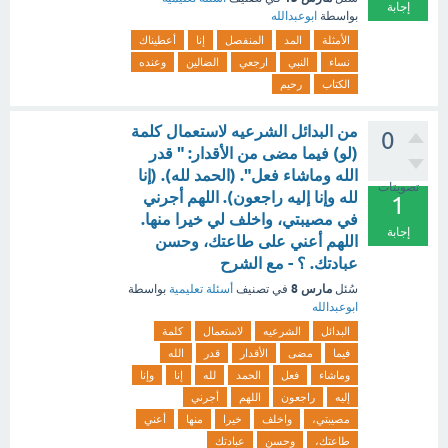
إجابة
بواسطة
ابوعبدالله
الأمثلة
المد
المنفصل
إنا
أعطيناك
نساء
النبي
ارجعي
الضالين
وعنده
الكتاب
رحيم
من البدائل الشرعيه لاستعمال كلمة
0
(لو) فيما مضى من الأقدار: " قدر
الله وماشاء فعل". (الحمد لله). (إنا
تصويتات
لله وإنا إليه راجعون). اللهم أجرني
1
في مصيبتي، واخلف لي خيرا منها.
إجابة
اللهم أعني على طاعتك، وحسن
عبادتك. ؟ - مع الشرح
مارس 8
سُئل
في تصنيف
أسئلة تعليمية
بواسطة
ابوعبدالله
البدائل
الشرعيه
لاستعمال
كلمة
فيما
مضى
الأقدار
قدر
الله
وماشاء
فعل
الحمد
لله
إنا
وإنا
إليه
راجعون
اللهم
أجرني
مصيبتي،
واخلف
خيرا
منها
أعني
طاعتك،
وحسن
عبادتك