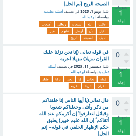
الصيحه الريح [تم الحل]
تصويتات
1
يونيو 1، 2025
سُئل
في تصنيف
أسئلة تعليمية
بواسطة
ابوعبدالله
إجابة
عاقب
الله
سبحانه
وتعالى
أصحاب
الفيل
بأن
أرسل
عليهم
طير
ابابيل
الصيحه
الريح
في قوله تعالى (إنا نحن نزلنا عليك
0
القران تنزيلا) تنزيلا اعربه
ديسمبر 11، 2025
سُئل
في تصنيف
أسئلة
تصويتات
تعليمية
بواسطة
ابوعبدالله
1
قوله
تعالى
إنا
نحن
نزلنا
عليك
إجابة
القران
تنزيلا
اعربه
قال تعالى(يا أيها الناس إنا خلقناكم
0
من ذكر وأنثى وجعلناكم شعوبا
وقبائل لتعارفوا ۚ إن أكرمكم عند الله
تصويتات
أتقاكم ۚ إن الله عليم خبير) يطبق
1
حكم الإظهار الحلقي في قوله~ [تم
إجابة
الحل]