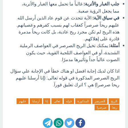
جلب الغبار والأتربة:
غالباً ما تحمل معها الغبار والأتربة،
مما يجعل الرؤية صعبة.
في سياق الآية:
الآية تتحدث عن قوم عاد الذين أرسل الله
عليهم ريحاً صرصراً كعقاب لهم بسبب كفرهم وعصيانهم.
هذه الريح لم تكن مجرد ريح عادية، بل كانت ريحاً مدمرة
قادرة على إهلاكهم.
أمثلة:
يمكنك تخيل الريح الصرصر في العواصف الرملية
الشديدة، أو في العواصف الثلجية القوية، حيث يكون
الصوت عالياً جداً وتأثيرها مدمرًا.
اذا كان لديك إجابة افضل او هناك خطأ في الإجابة علي سؤال
الريح الصرصر المذكورة في قوله تعالى: {إنا أرسلنا عليهم
ريحا صرصرا} هي ؟ اترك تعليق فورآ.
الريح
الصرصر
المذكورة
قوله
تعالى
إنا
أرسلنا
عليهم
ريحا
صرصرا