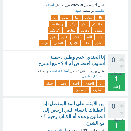
أغسطس 9، 2025
سُئل
في تصنيف
أسئلة
تعليمية
بواسطة
عبود
قال
تعالى
أيها
الناس
إنا
خلقناكم
ذكر
وأنثى
وجعلناكم
شعوبا
وقبائل
لتعارفوا
أكرمكم
عند
الله
أتقاكم
عليم
خبير
يطبق
حكم
الإظهار
الحلقي
قوله
إنا الجندي أخدم وطني . جملة
0
أسلوب أختصاص أم لا ؟ - مع الشرح
يونيو 11
سُئل
في تصنيف
أسئلة تعليمية
بواسطة
تصويتات
مستشار تعليمي
1
إنا
الجندي
أخدم
وطني
جملة
إجابة
أسلوب
أختصاص
من الأمثلة على المد المنفصل: إنا
0
أعطيناك يا نساء النبي ارجعي إلى
الضالين وعنده أم الكتاب رحيم ؟ -
تصويتات
مع الشرح
1
مارس 13
سُئل
في تصنيف
أسئلة تعليمية