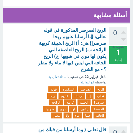
أسئلة مشابهة
الريح الصرصر المذكورة في قوله
0
تعالى: {إنا أرسلنا عليهم ريحا
صرصرا} هي: أ) الريح الخبيثة كريهة
تصويتات
الرائحة ب) الريح العاصفة التي
1
يكون لها دوي في هبوبها ج) الريح
إجابة
الجافة التي ليس فيها لا ماء ولا مطر
؟ - مع الشرح
فبراير 22
سُئل
في تصنيف
أسئلة تعليمية
بواسطة
ابوعبدالله
الريح
الصرصر
المذكورة
قوله
تعالى
إنا
أرسلنا
عليهم
ريحا
صرصرا
الخبيثة
كريهة
الرائحة
العاصفة
يكون
لها
دوي
هبوبها
الجافة
فيها
ماء
ولا
مطر
قال تعالى ( وما أرسلنا من قبلك من
0