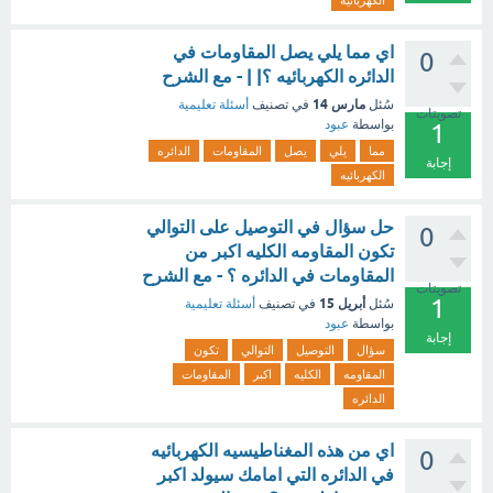
الكهربائيه
اي مما يلي يصل المقاومات في
0
الدائره الكهربائيه ؟| | - مع الشرح
مارس 14
سُئل
في تصنيف
أسئلة تعليمية
تصويتات
بواسطة
عبود
1
مما
يلي
يصل
المقاومات
الدائره
إجابة
الكهربائيه
حل سؤال في التوصيل على التوالي
0
تكون المقاومه الكليه اكبر من
المقاومات في الدائره ؟ - مع الشرح
تصويتات
1
أبريل 15
سُئل
في تصنيف
أسئلة تعليمية
بواسطة
عبود
إجابة
سؤال
التوصيل
التوالي
تكون
المقاومه
الكليه
اكبر
المقاومات
الدائره
اي من هذه المغناطيسيه الكهربائيه
0
في الدائره التي امامك سيولد اكبر