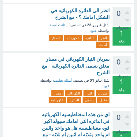
انظر الى الدائره الكهربائيه في
0
الشكل امامك ؟ - مع الشرح
فبراير 26
سُئل
في تصنيف
أسئلة تعليمية
تصويتات
بواسطة
عبود
1
انظر
الدائره
الكهربائيه
الشكل
إجابة
امامك
سريان التيار الكهربائي في مسار
0
مغلق يسمى الدائره الكهربائيه - مع
الشرح
تصويتات
1
يناير 31
سُئل
في تصنيف
أسئلة تعليمية
بواسطة
عبود
إجابة
سريان
التيار
الكهربائي
مسار
مغلق
يسمى
الدائره
الكهربائيه
اي من هذه المغناطيسيه الكهربائيه
0
في الدائره التي امامك سيولد اكبر
قوه مغناطيسيه هل هو واحد واثنين
تصويتات
ام واحد وثلاثه ام اثنين ام ثلاثه - مع