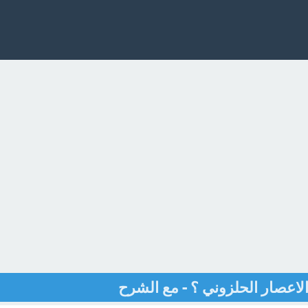
لاعصار الحلزوني ؟ - مع الشرح