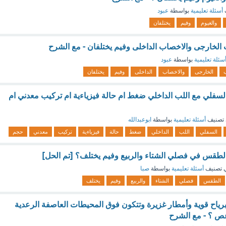
أسئلة تعليمية
بواسطة
عبود
والغيوم
وفيم
يختلفان
 الخارجى والاخصاب الداخلى وفيم يختلفان - مع الشرح
سئلة تعليمية
بواسطة
عبود
الخارجى
والاخصاب
الداخلى
وفيم
يختلفان
السفلي مع اللب الداخلي ضغط ام حالة فيزياءية ام تركيب معدني ام
تصنيف
أسئلة تعليمية
بواسطة
ابوعبدالله
السفلي
اللب
الداخلي
ضغط
حالة
فيزياءية
تركيب
معدني
حجم
 الطقس في فصلي الشتاء والربيع وفيم يختلف؟ [تم الحل]
 تصنيف
أسئلة تعليمية
بواسطة
صبا
الطقس
فصلي
الشتاء
والربيع
وفيم
يختلف
رياح قوية وأمطار غزيرة وتتكون فوق المحيطات العاصفة الرعدية
عص ؟ - مع الشرح