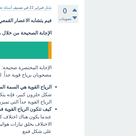
سُئل
فبراير 22
في تصنيف
أسئلة تع
0
تصويتات
فيم يتشابه الاعصار القمعي
الإجابة الصحيحة من خلال 
الإجابة المختصرة صحيحة: ك
مصحوبان برياح قوية جداً. ل
الرياح القوية هي السمة ال
شكل حلزون كبير، فإنه يتكو
الرياح القوية جداً التي تميزه
كيف تتكون الرياح القوية ف
عندما يكون هناك اختلاف كب
الاختلاف يخلق تيارات هوائي
على شكل قمع.