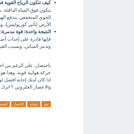
كيف تتكون الرياح القوية ف
يتكون فوق المياه الدافئة. 
الجوي المنخفض. يندفع الهو
الأرض (تأثير كوريوليس)، وه
النتيجة واحدة: قوة مدمرة:
س
فإنها قادرة على إحداث أضر
وتدمر المباني، وتسبب الفي
باختصار، على الرغم من اخت
حركة هوائية قوية، وهذا هو 
اذا كان لديك إجابة افضل ا
والاعصار الحلزوني ؟ اترك ت
فيم
يتشابه
الاعصار
القمع