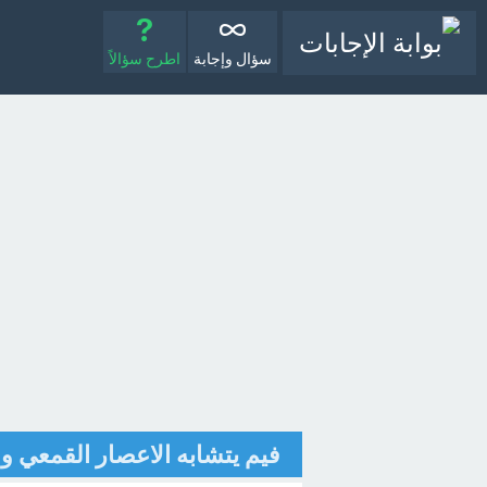
سؤال وإجابة
اطرح سؤالاً
فيم يتشابه الاعصار القمعي وا