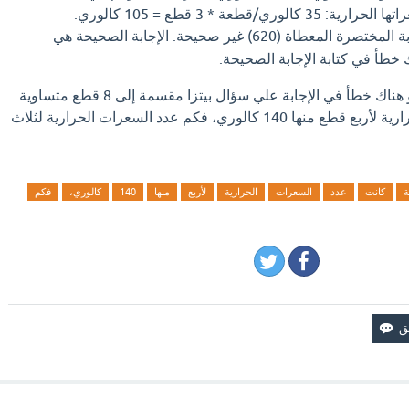
/قطعة * 3 قطع = 105 كالوري.
يبدو أن الإجابة المختصرة المعطاة (620) غير صحيحة. الإجابة الصحيحة هي
اذا كان لديك إجابة افضل او هناك خطأ في الإجابة علي سؤال بيتزا مقسمة إلى 8 قطع متساوية.
إذا كانت عدد السعرات الحرارية لأربع قطع منها 140 كالوري، فكم عدد السعرات الحرارية لثلاث
ة
كانت
عدد
السعرات
الحرارية
لأربع
منها
140
كالوري،
فكم