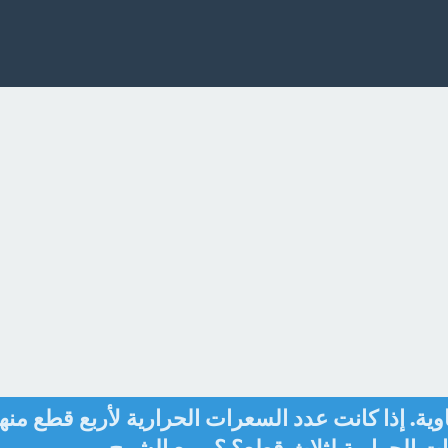
لى 8 قطع متساوية. إذا كانت عدد السعرات الحرارية لأربع قطع منه