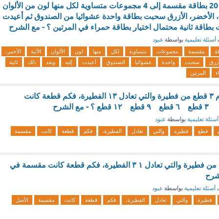
يحتوي صندوق على 20 بطاقة مقسمة إلى 4 مجموعات متساوية لكل منها لون من الألوان
ود، الأخضر، الأزرق سحبت بطاقة واحدة عشوائيا من الصندوق ثم أعيدت
بطاقة ثانية محتمال اختيار بطاقة حمراء في المرتين ؟ - مع الشرح
أسئلة تعليمية
بواسطة
عبود
ة
مقسمة
مجموعات
متساوية
لكل
منها
لون
الألوان
الآتية
الأحمر،
أزرق
سحبت
واحدة
عشوائيا
الصندوق
أعيدت
إليه
وبعد
ذلك
ثانية
ء
المرتين
الاجابة : أكلت ابتسام ٣ قطع من فطيرة والتي تعادل ١٣ الفطيرة، فكم قطعة كانت
ع الشرح
أسئلة تعليمية
بواسطة
عبود
قطع
فطيرة
والتي
تعادل
الفطيرة،
فكم
قطعة
كانت
مقسمة
أكلت ابتسام ٣ قطع من فطيرة والتي تعادل ١ ٣ الفطيرة، فكم قطعة كانت مقسمة في
شرح
ف
أسئلة تعليمية
بواسطة
عبود
فطيرة
والتي
تعادل
الفطيرة،
فكم
قطعة
كانت
مقسمة
الأصل