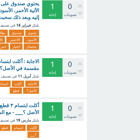
1
0
الآتية الأحمر، الأس
تصويتات
إجابة
إليه وبعد ذلك سحبت 
فبراير 16
سُئل
في تصنيف
يحتوي
صندوق
بطاق
الأسود،
الأخضر،
ال
محتمال
اختيار
حمرا
1
0
مقسمة في الأصل؟ ٣ قطع ٦ قطع ٩ قطع ١٢ قطع ؟ - م
تصويتات
إجابة
أبريل 11
سُئل
في تصنيف
الاجابة
أكلت
ابتسام
الأصل؟
قطع
1
0
الأصل ؟___ - مع ال
تصويتات
إجابة
مارس 19
سُئل
في تصني
أكلت
ابتسام
قطع
؟___