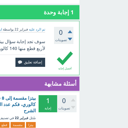
1
إجابة وحدة
تم الرد عليه
فبراير 22
بواسطة
اب
0
تصويتات
لأربع قطع منها 140 كالوري، فكم عدد السعرات الحرارية لثلاث قطع؟ ؟ بالأعلى.
أفضل إجابة
أسئلة مشابهة
1
0
تصويتات
إجابة
الشرح
فبراير 22
سُئل
في تصنيف
بيتزا
مقسمة
قطع