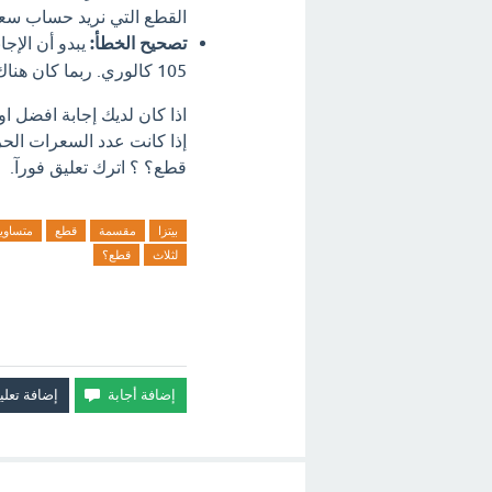
القطع التي نريد حساب سعراتها الحرارية: 35 كالوري
تصحيح الخطأ:
105 كالوري. ربما كان هناك خطأ في كتابة الإجابة الصحيحة.
قطع؟ ؟ اترك تعليق فورآ.
بيتزا
مقسمة
قطع
متساوي
لثلاث
قطع؟