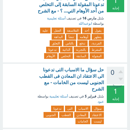
1
تدعونا المقولة السابقة إلى التخلص
إجابة
من أحد الأوهام التي... ؟ - مع الشرح
مارس 16
سُئل
في تصنيف
أسئلة تعليمية
بواسطة
ابوعبدالله
يقول
أحد
الفلاسفة
العقل
عليه
يتطهر
أوهامه
تنشأ
البداهة
الفردية،
تدفع
بالناس
التعلق
المفرط
بالتجربة
الذاتية
تدعونا
المقولة
السابقة
التخلص
الأوهام
حل سؤال ما الاسباب التى تدعونا
0
الى الاعتقاد ان المعادن فى القطب
الجنوبى ليست من الخامات - مع
تصويتات
الشرح
1
فبراير 5
سُئل
في تصنيف
أسئلة تعليمية
بواسطة
إجابة
عبود
سؤال
الاسباب
التى
تدعونا
الاعتقاد
المعادن
القطب
الجنوبى
ليست
الخامات