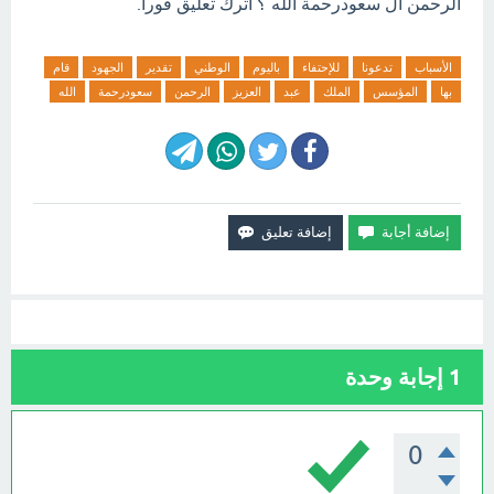
الرحمن ال سعودرحمة الله ؟ اترك تعليق فورآ.
الأسباب
تدعونا
للإحتفاء
باليوم
الوطني
تقدير
الجهود
قام
بها
المؤسس
الملك
عبد
العزيز
الرحمن
سعودرحمة
الله
1
إجابة وحدة
0