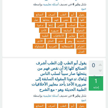
يناير 6
سُئل
في تصنيف
أسئلة تعليمية
بواسطة
عبود
يقول
أبو
الطب
أشرف
الصنائع
كلها
إلا
نقص
فهم
ينتحلها
صار
سبباً
لسلب
الناس
إياها
تدعونا
المقولة
السابقة
ضرورة
الأخذ
بأحد
معايير
الأخلاقيات
الطبية
الحديثة
وهو
عدم
الحاق
الأذى
احترام
الاستقلالية
الفردية
المساواة
العدل
يقول أبو الطب (إن الطب أشرف
0
الصنائع كلها إلا أن نقص فهم من
ينتحلها صار سبباً لسلب الناس
تصويتات
إياها)، تدعونا المقولة السابقة إلى
1
ضرورة الأخذ بأحد معايير الأخلاقيات
إجابة
الطبية الحديثة وهو - مع الشرح
يناير 6
سُئل
في تصنيف
أسئلة تعليمية
بواسطة
عبود
يقول
أبو
الطب
أشرف
الصنائع