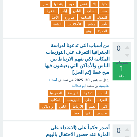
كلها
إلا
نقص
فهم
ينتحلها
صار
سبباً
لسلب
الناس
إياها
تدعونا
المقولة
السابقة
ضرورة
الأخذ
بأحد
معايير
الأخلاقيات
الطبية
الحديثة
وهو
من أسباب التي تدعونا لدراسة
0
الجغرافيا التعرف علي التوزيعات
المكانية لكي نفهم الارتباط بين
تصويتات
الناس والأماكن التي يعيشون فيها
1
صح خطا [تم الحل]
إجابة
سبتمبر 30، 2025
سُئل
في تصنيف
أسئلة
تعليمية
بواسطة
ابوعبدالله
أسباب
تدعونا
لدراسة
الجغرافيا
التعرف
علي
التوزيعات
المكانية
لكي
نفهم
الارتباط
الناس
والأماكن
يعيشون
فيها
خطا
أصدر حكماً على (الاعتداء على
0
المارة عند حضور الاحتفال باليوم