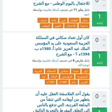
0
للاحتفال باليوم الوطنى - مع الشرح
يناير 11
سُئل
في تصنيف
أسئلة تعليمية
بواسطة
تصويتات
عبود
1
يذكر
الطلبة
ابرز
ثلاثة
اسباب
إجابة
تدعونا
للاحتفال
باليوم
الوطنى
كان أول تعداد سكاني في المملكة
0
العربية السعودية على يد المؤسس
الملك عبد العزيز عام: أ. 1360ه ب.
تصويتات
1394ه ؟ - مع الشرح
1
مارس 6
سُئل
في تصنيف
أسئلة تعليمية
بواسطة
إجابة
ابوعبدالله
أول
تعداد
سكاني
المملكة
العربية
السعودية
المؤسس
الملك
عبد
العزيز
عام
1360ه
1394ه
يقول أحد الفلاسفة: العقل عليه أن
0
يتطهر من أوهامه التي تنشأ من
البداهة الفردية، التي تدفع بالناس
تصويتات
إلى التعلق المفرط بالتجربة الذاتية .