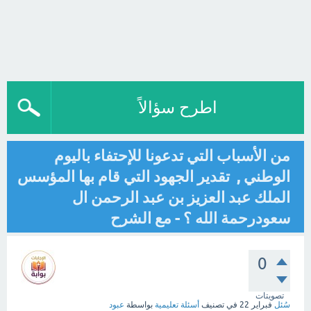
اطرح سؤالاً
من الأسباب التي تدعونا للإحتفاء باليوم
الوطني , تقدير الجهود التي قام بها المؤسس
الملك عبد العزيز بن عبد الرحمن ال
سعودرحمة الله ؟ - مع الشرح
0
تصويتات
سُئل
فبراير 22
في تصنيف
أسئلة تعليمية
بواسطة
عبود