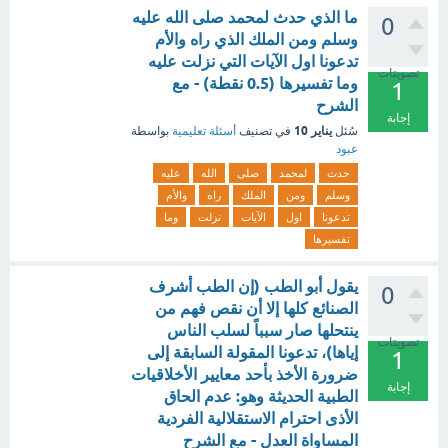
ما الذي حدث لمحمد صلى الله عليه
0
وسلم ومن الملك الذي راه والأم
تدعونا اول الآيات التي نزلت عليه
تصويتات
وما تفسيرها (0.5 نقطة) - مع
1
الشرح
إجابة
يناير 10
سُئل
في تصنيف
أسئلة تعليمية
بواسطة
عبود
حدث
لمحمد
صلى
الله
عليه
وسلم
ومن
الملك
راه
والأم
تدعونا
اول
الآيات
نزلت
وما
تفسيرها
يقول أبو الطب (إن الطب أشرف
0
الصنائع كلها إلا أن نقص فهم من
ينتحلها صار سبباً لسلب الناس
تصويتات
إياها)، تدعونا المقولة السابقة إلى
1
ضرورة الأخذ بأحد معايير الأخلاقيات
إجابة
الطبية الحديثة وهو: عدم الحاق
الأذى احترام الاستقلالية الفردية
المساواة العدل - مع الشرح