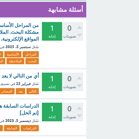
أسئلة مشابهة
من المراحل الأساسية
1
0
مشكلة البحث. الملا
تصويتات
إجابة
المواقع الإلكترونية.
سبتمبر 5، 2025
سُئل
في 
المراحل
الأساسية
ل
البحث
الملاحظة
ال
أي من التالي لا يع
1
0
فبراير 22
سُئل
في تصنيف
تصويتات
إجابة
التالي
يعد
المصادر
الدراسات السابقة ه
1
0
[تم الحل]
تصويتات
إجابة
ديسمبر 5، 2023
سُئل
في 
الدراسات
السابقة
ا