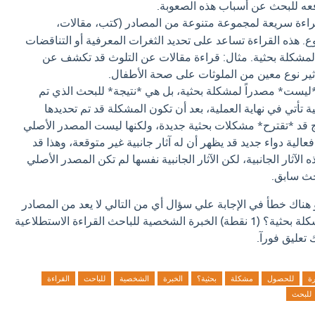
عه للبحث عن أسباب هذه الصعوبة.
ءة سريعة لمجموعة متنوعة من المصادر (كتب، مقالات،
 هذه القراءة تساعد على تحديد الثغرات المعرفية أو التناقضات
 لمشكلة بحثية. مثال: قراءة مقالات عن التلوث قد تكشف عن
ر نوع معين من الملوثات على صحة الأطفال.
ليست* مصدراً لمشكلة بحثية، بل هي *نتيجة* للبحث الذي تم
ائية تأتي في نهاية العملية، بعد أن تكون المشكلة قد تم تحديدها
ئج قد *تقترح* مشكلات بحثية جديدة، ولكنها ليست المصدر الأصلي
لية دواء جديد قد يظهر أن له آثار جانبية غير متوقعة، وهذا قد
لآثار الجانبية، لكن الآثار الجانبية نفسها لم تكن المصدر الأصلي
حث سابق.
و هناك خطأ في الإجابة علي سؤال أي من التالي لا يعد من المصادر
المباشرة للحصول على مشكلة بحثية؟ (1 نقطة) الخبرة الشخصية للباحث القراءة الاستطلاعية
ك تعليق فورآ.
رة
للحصول
مشكلة
بحثية؟
الخبرة
الشخصية
للباحث
القراءة
للبحث