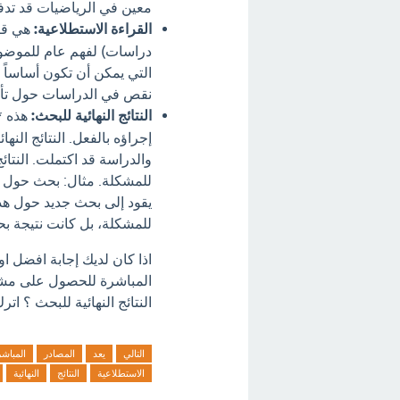
معين في الرياضيات قد تدف
القراءة الاستطلاعية:
هي قرا
دراسات) لفهم عام للموضوع.
التي يمكن أن تكون أساساً
نقص في الدراسات حول تأثي
النتائج النهائية للبحث:
هذه *
إجراؤه بالفعل. النتائج النه
والدراسة قد اكتملت. النتا
للمشكلة. مثال: بحث حول فعا
يقود إلى بحث جديد حول هذه ا
للمشكلة، بل كانت نتيجة ب
اذا كان لديك إجابة افضل ا
النتائج النهائية للبحث ؟ اتر
التالي
يعد
المصادر
المباش
الاستطلاعية
النتائج
النهائية