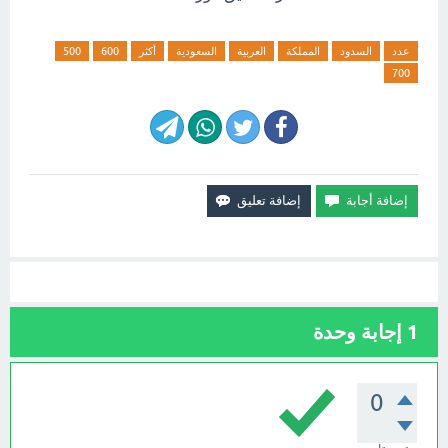
عدد
السدود
المملكة
العربية
السعودية
أكثر
600
500
700
1
إجابة وحدة
0