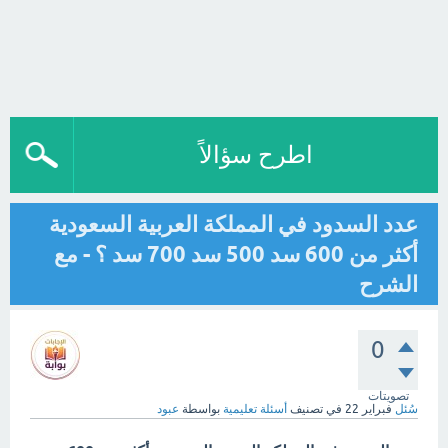
اطرح سؤالاً
عدد السدود في المملكة العربية السعودية
أكثر من 600 سد 500 سد 700 سد ؟ - مع
الشرح
0
تصويتات
سُئل
فبراير 22
في تصنيف
أسئلة تعليمية
بواسطة
عبود