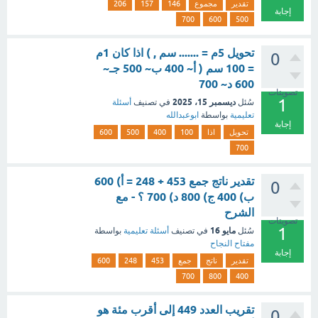
تقدير
مجموع
146
157
206
إجابة
700
600
500
تحويل 5م = ....... سم , ) اذا كان 1م
0
= 100 سم ( أ~ 400 ب~ 500 جـ~
600 د~ 700
تصويتات
1
ديسمبر 15، 2025
سُئل
في تصنيف
أسئلة
تعليمية
بواسطة
ابوعبدالله
إجابة
تحويل
اذا
100
400
500
600
700
تقدير ناتج جمع 453 + 248 = أ) 600
0
ب) 400 ج) 800 د) 700 ؟ - مع
الشرح
تصويتات
1
مايو 16
سُئل
في تصنيف
أسئلة تعليمية
بواسطة
مفتاح النجاح
إجابة
تقدير
ناتج
جمع
453
248
600
700
800
400
تقريب العدد 449 إلى أقرب مئة هو
0