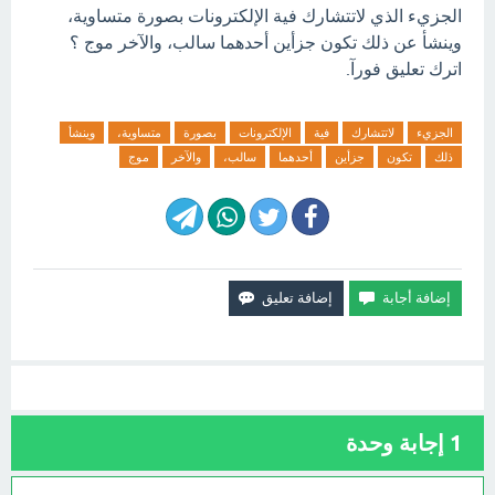
الجزيء الذي لاتتشارك فية الإلكترونات بصورة متساوية،
وينشأ عن ذلك تكون جزأين أحدهما سالب، والآخر موج ؟
اترك تعليق فورآ.
الجزيء
لاتتشارك
فية
الإلكترونات
بصورة
متساوية،
وينشأ
ذلك
تكون
جزأين
أحدهما
سالب،
والآخر
موج
1
إجابة وحدة