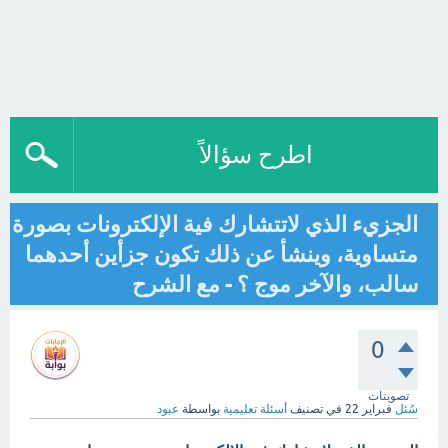
اطرح سؤالاً
الجزيء الذي لاتتشارك فية الإلكترونات بصورة
متساوية، وينشأ عن ذلك تكون جزأين أحدهما
سالب، والآخر موج ؟ - مع الشرح
0
تصويتات
سُئل
فبراير 22
في تصنيف
أسئلة تعليمية
بواسطة
عبود