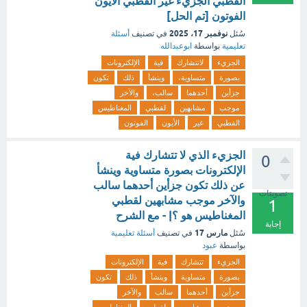
القطبي الجزيء غير القطبي الأيون
الفوتون [تم الحل]
نوفمبر 17، 2025
سُئل
في تصنيف
أسئلة
تعليمية
بواسطة
ابوعبدالله
الجزيء
لاتتشارك
فية
الإلكترونات
بصورة
متساوية،
وينشأ
ذلك
تكون
جزأين
أحدهما
سالب،
والآخر
موجب
مشابهين
لقطبي
المغناطيس
القطبي
غير
الأيون
الفوتون
الجزيء الذي لا تتشارك فية
0
الإلكترونات بصورة متساوية وينشأ
عن ذلك تكون جزأين أحدهما سالب
تصويتات
والآخر موجب مشابهين لقطبي
1
المغناطيس هو ؟| - مع الشرح
إجابة
مارس 17
سُئل
في تصنيف
أسئلة تعليمية
بواسطة
عبود
الجزيء
تتشارك
فية
الإلكترونات
بصورة
متساوية
وينشأ
ذلك
تكون
جزأين
أحدهما
سالب
والآخر