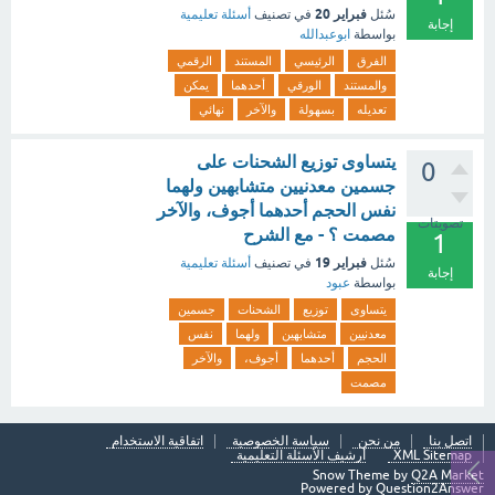
فبراير 20
سُئل
في تصنيف
أسئلة تعليمية
إجابة
بواسطة
ابوعبدالله
الفرق
الرئيسي
المستند
الرقمي
والمستند
الورقي
أحدهما
يمكن
تعديله
بسهولة
والآخر
نهائي
يتساوى توزيع الشحنات على
0
جسمين معدنيين متشابهين ولهما
نفس الحجم أحدهما أجوف، والآخر
تصويتات
مصمت ؟ - مع الشرح
1
فبراير 19
سُئل
في تصنيف
أسئلة تعليمية
إجابة
بواسطة
عبود
يتساوى
توزيع
الشحنات
جسمين
معدنيين
متشابهين
ولهما
نفس
الحجم
أحدهما
أجوف،
والآخر
مصمت
اتصل بنا
من نحن
سياسة الخصوصية
اتفاقية الاستخدام
XML Sitemap
أرشيف الأسئلة التعليمية
Snow Theme by
Q2A Market
Powered by
Question2Answer