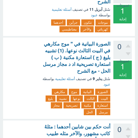
الشرح
تصويتات
1
أبريل 11
سُئل
في تصنيف
أسئلة تعليمية
بواسطة
عبود
إجابة
موجات
تتكون
جزأين
أحدهما
كهربائي
والآخر
مغناطيسي
الصورة البيانية في " موج مكارهي
0
في البيت الثالث نوعها. (1) تشبيه
بليغ ( ج ) استعارة مكنية ( ب )
تصويتات
استعارة تصريحية اد د مجاز مرسل
1
الحل - مع الشرح
إجابة
يناير 9
سُئل
في تصنيف
أسئلة تعليمية
بواسطة
عبود
الصورة
البيانية
موج
مكارهي
البيت
الثالث
نوعها
تشبيه
بليغ
استعارة
مكنية
تصريحية
مجاز
مرسل
الحل
أنت حكم بين شابين أحدهما : مثلهُ
0
كاتب مشهور، والآخر مثله طبيب