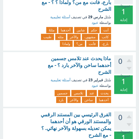
بارع، فأنت مع من؟ ولماذا ؟ ؟ - مع
تصويتات
الشرح
1
مارس 29
سُئل
في تصنيف
أسئلة تعليمية
إجابة
بواسطة
عبود
أنت
حكم
شابين
أحدهما
مثلهُ
كاتب
مشهور،
والآخر
مثله
طبيب
بارع،
فأنت
من؟
ولماذا
ماذا يحدث عند تلامس جسمين
0
أحدهما ساخن والآخر بارد ؟ - مع
الشرح
تصويتات
1
فبراير 23
سُئل
في تصنيف
أسئلة تعليمية
بواسطة
عبود
إجابة
يحدث
عند
تلامس
جسمين
أحدهما
ساخن
والآخر
بارد
الفرق الرئيسي بين المستند الرقمي
0
والمستند الورقي هو أن أحدهما
يمكن تعديله بسهولة والآخر نهائي. ؟
تصويتات
- مع الشرح
1