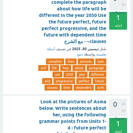
complete the paragraph
about how life will be
تصويتات
different in the year 2050 Use
1
the future perfect, future
إجابة
perfect progressive, and the
future with dependent time
clauses~ - مع الشرح
ديسمبر 30، 2025
سُئل
في تصنيف
أسئلة
تعليمية
بواسطة
عبود
complete
then
pictures
look
will
life
how
about
paragraph
use
2050
year
different
and
progressive
perfect
future
clauses
time
dependent
with
Look at the pictures of Asma
0
below. Write sentences about
her, using the following
تصويتات
grammar points from Units 1-
1
4 : future perfect
إجابة