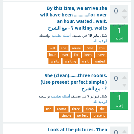
By this time, we arrive she
0
will have been ............for over
an hour. waited . wait.
تصويتات
waiting. waits ؟ - مع الشرح
1
يناير 19
سُئل
في تصنيف
أسئلة تعليمية
بواسطة
إجابة
ابوعبدالله
will
she
arrive
time
this
hour
over
for
been
have
waits
waiting
wait
waited
She (clean).......three rooms.
0
(Use present perfect simple )
؟ - مع الشرح
تصويتات
1
فبراير 9
سُئل
في تصنيف
أسئلة تعليمية
بواسطة
ابوعبدالله
إجابة
use
rooms
three
clean
she
simple
perfect
present
Look at the pictures. Then
0