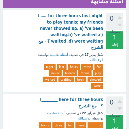
أسئلة مشابهة
I...... for three hours last night
0
to play tennis; my friends
never showed up. a) 've been
تصويتات
waiting.b) 've waited .c)
1
waited .d) were waiting ؟ - مع
إجابة
الشرح
يناير 27
سُئل
في تصنيف
أسئلة تعليمية
بواسطة
ابوعبدالله
night
last
hours
three
for
never
friends
tennis
play
waited
waiting
been
showed
were
I_______ here for three hours
0
؟ - مع الشرح
فبراير 22
سُئل
في تصنيف
أسئلة تعليمية
تصويتات
بواسطة
ابوعبدالله
1
hours
three
for
here
i_______
إجابة