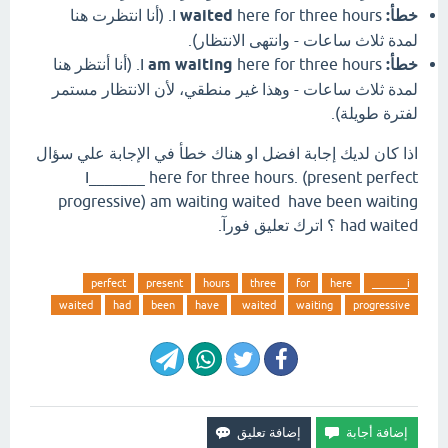
خطأ:
I
waited
here for three hours. (أنا انتظرت هنا
لمدة ثلاث ساعات - وانتهى الانتظار).
خطأ:
I
am waiting
here for three hours. (أنا أنتظر هنا
لمدة ثلاث ساعات - وهذا غير منطقي، لأن الانتظار مستمر
لفترة طويلة).
اذا كان لديك إجابة افضل او هناك خطأ في الإجابة علي سؤال
I_______ here for three hours. (present perfect
progressive) am waiting waited have been waiting
had waited ؟ اترك تعليق فورآ.
perfect
present
hours
three
for
here
i_______
waited
had
been
have
waited
waiting
progressive