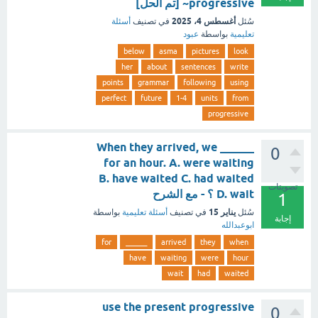
progressive~ [تم الحل]
أغسطس 4، 2025
سُئل
في تصنيف
أسئلة
تعليمية
بواسطة
عبود
below
asma
pictures
look
her
about
sentences
write
points
grammar
following
using
perfect
future
1-4
units
from
progressive
When they arrived, we ______
0
for an hour. A. were waiting
B. have waited C. had waited
تصويتات
D. wait ؟ - مع الشرح
1
يناير 15
سُئل
في تصنيف
أسئلة تعليمية
بواسطة
إجابة
ابوعبدالله
for
______
arrived
they
when
have
waiting
were
hour
wait
had
waited
use the present progressive
0