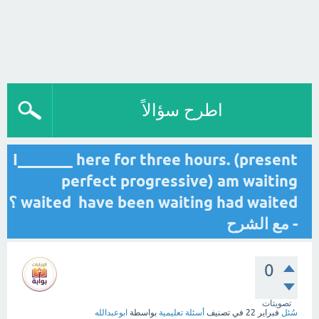
اطرح سؤالاً
I_______ here for three hours. (present
perfect progressive) am waiting
waited have been waiting had waited ؟
- مع الشرح
0
تصويتات
سُئل
فبراير 22
في تصنيف
أسئلة تعليمية
بواسطة
ابوعبدالله