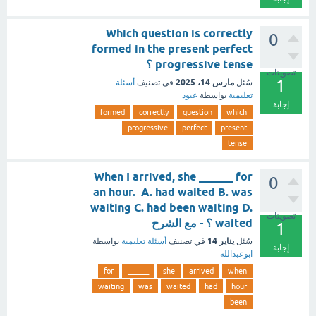
Which question is correctly
0
formed in the present perfect
progressive tense ؟
تصويتات
1
مارس 14، 2025
سُئل
في تصنيف
أسئلة
تعليمية
بواسطة
عبود
إجابة
formed
correctly
question
which
progressive
perfect
present
tense
When I arrived, she ______ for
0
an hour. A. had waited B. was
waiting C. had been waiting D.
تصويتات
waited ؟ - مع الشرح
1
يناير 14
سُئل
في تصنيف
أسئلة تعليمية
بواسطة
إجابة
ابوعبدالله
for
______
she
arrived
when
waiting
was
waited
had
hour
been