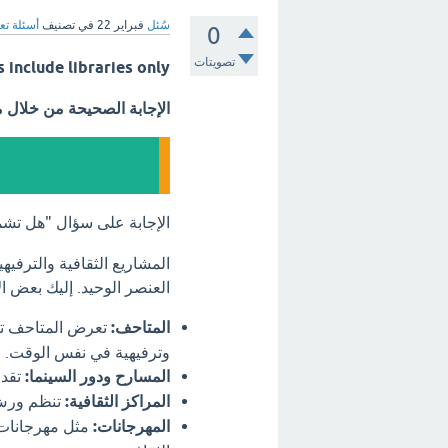
سُئل
فبراير 22
في تصنيف
أسئلة تع
0
تصويتات
s include libraries only
الإجابة الصحيحة من خلال 
الإجابة على سؤال "هل تشم
المشاريع الثقافية والترفي
العنصر الوحيد. إليك بعض ال
المتاحف:
تعرض المتاحف تار
وترفيهية في نفس الوقت.
المسارح ودور السينما:
تقدم
المراكز الثقافية:
تنظم ورش 
المهرجانات:
مثل مهرجانات ا