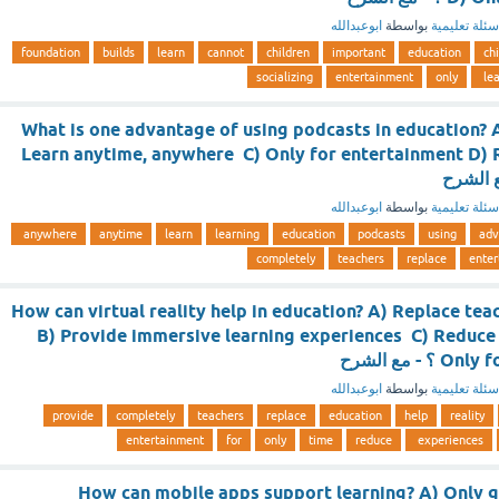
سئلة تعليمية
بواسطة
ابوعبدالله
foundation
builds
learn
cannot
children
important
education
ch
socializing
entertainment
only
le
What is one advantage of using podcasts in education? 
Learn anytime, anywhere C) Only for entertainment D) 
سئلة تعليمية
بواسطة
ابوعبدالله
anywhere
anytime
learn
learning
education
podcasts
using
adv
completely
teachers
replace
enter
How can virtual reality help in education? A) Replace te
B) Provide immersive learning experiences C) Reduce 
- مع الشرح
سئلة تعليمية
بواسطة
ابوعبدالله
provide
completely
teachers
replace
education
help
reality
entertainment
for
only
time
reduce
experiences
How can mobile apps support learning? A) Only 