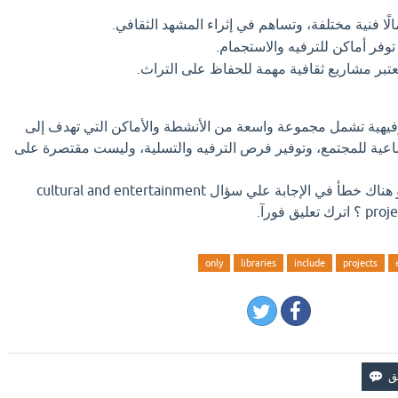
ًا فنية مختلفة، وتساهم في إثراء المشهد الثقافي.
وفر أماكن للترفيه والاستجمام.
تبر مشاريع ثقافية مهمة للحفاظ على التراث.
الترفيهية تشمل مجموعة واسعة من الأنشطة والأماكن التي تهدف إلى
اجتماعية للمجتمع، وتوفير فرص الترفيه والتسلية، وليست مقتصرة على
اذا كان لديك إجابة افضل او هناك خطأ في الإجابة علي سؤال cultural and entertainment
يق فورآ.
only
libraries
include
projects