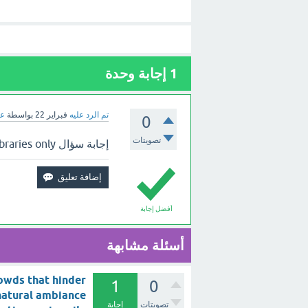
1
إجابة وحدة
تم الرد عليه
فبراير 22
بواسطة
عب
0
تصويتات
إجابة سؤال cultural and entertainment projects include libraries only ؟ بالأعلى.
أفضل إجابة
أسئلة مشابهة
owds that hinder
1
0
natural ambiance
تصويتات
إجابة