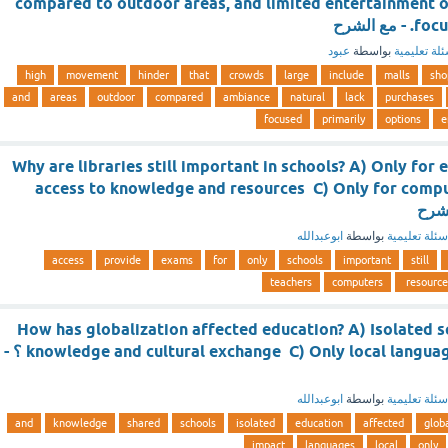
compared to outdoor areas, and limited entertainment o
 الشرح
لة تعليمية
بواسطة
عبود
high
movement
hinder
that
crowds
large
include
malls
sho
and
areas
outdoor
compared
ambiance
natural
lack
purchases
focused
primarily
options
e
Why are libraries still important in schools? A) Only for
access to knowledge and resources C) Only for compu
سئلة تعليمية
بواسطة
ابوعبدالله
access
provide
exams
for
only
schools
important
still
teachers
computers
resource
How has globalization affected education? A) Isolated s
knowledge and cultural exchange C) Only local languages D) No impact ؟ -
سئلة تعليمية
بواسطة
ابوعبدالله
and
knowledge
shared
schools
isolated
education
affected
glob
impact
languages
local
only