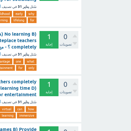
يناير 31
سُئل
في تصنيف
أ
ildhood
early
why
arning
lifelong
for
A) No learning B)
1
0
Replace teachers
تصويتات
إجابة
completely ؟ - مع الشرح
يناير 31
سُئل
في تصنيف
أ
antage
one
what
tainment
for
only
achers completely
1
0
learning time D)
تصويتات
إجابة
Only for entertainment ؟ 
يناير 31
سُئل
في تصنيف
أ
virtual
can
how
learning
immersive
games B) Provide