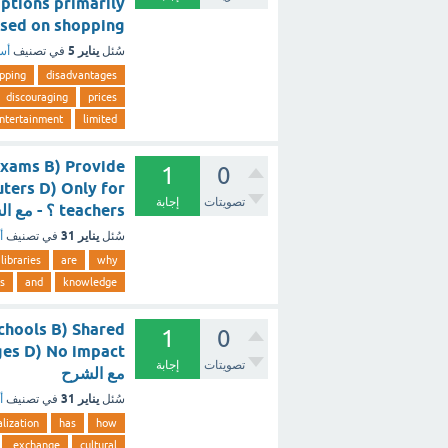
ptions primarily
focused on shopping. - مع
يناير 5
سُئل
في تصنيف
أسئ
pping
disadvantages
discouraging
prices
ntertainment
limited
 exams B) Provide
1
0
ters D) Only for
تصويتات
إجابة
teachers ؟ - مع الشرح
يناير 31
سُئل
في تصنيف
أ
libraries
are
why
s
and
knowledge
chools B) Shared
1
0
تصويتات
إجابة
مع الشرح
يناير 31
سُئل
في تصنيف
أ
alization
has
how
exchange
cultural