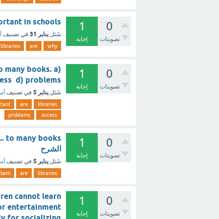
l important in schools
1
0
يناير 31
سُئل
في تصنيف
أ
تصويتات
إجابة
libraries
are
why
to many books. a)
1
0
 c) access d) problems
تصويتات
إجابة
يناير 5
سُئل
في تصنيف
أسئ
tant
are
libraries
problems
access
1
0
الشرح
تصويتات
إجابة
يناير 5
سُئل
في تصنيف
أسئ
tant
are
libraries
dren cannot learn
1
0
for entertainment
تصويتات
إجابة
D) Only for socializing ؟ -