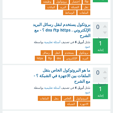
ftp
اختصار
بروتوكول
وظيفته
نقل
الشبكة
البريد
البيانات
الملفات
الوسائط
بروتكول يستخدم لنقل رسائل البريد
0
الإلكتروني . dns ftp https ؟ - مع
الشرح
تصويتات
1
أبريل 6
سُئل
في تصنيف
أسئلة تعليمية
بواسطة
عبود
إجابة
بروتكول
يستخدم
لنقل
رسائل
البريد
الإلكتروني
dns
ftp
https
ما هو البروتوكول الخاص بنقل
0
الملفات بين الاجهزة في الشبكة ؟ -
مع الشرح
تصويتات
1
أبريل 6
سُئل
في تصنيف
أسئلة تعليمية
بواسطة
عبود
إجابة
البروتوكول
الخاص
بنقل
الملفات
الاجهزة
الشبكة