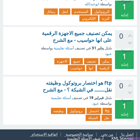
تصويتات
بواسطة
ابوعبدالله
1
البروتوكول
المستخدم
لنقل
رسائل
إجابة
البريد
الإلكتروني
يمكن تصنيف جميع الاجهزة الرقمية
0
على انها حواسيب - مع الشرح
يناير 31
سُئل
في تصنيف
أسئلة تعليمية
بواسطة
تصويتات
عبود
1
يمكن
تصنيف
جميع
الاجهزة
إجابة
الرقمية
انها
حواسيب
ftp هو اختصار بروتوكول وظيفته
0
نقل........ في الشبكة ؟ - مع الشرح
فبراير 19
سُئل
في تصنيف
أسئلة تعليمية
تصويتات
بواسطة
عبود
1
ftp
اختصار
بروتوكول
وظيفته
إجابة
نقل
الشبكة
اتصل بنا
من نحن
سياسة الخصوصية
اتفاقية الاستخدام
XML Sitemap
أرشيف الأسئلة التعليمية