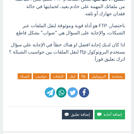
من ملفاتك المهمة على خادم بعيد، لحمايتها في حالة
فقدان جهازك أو تلفه.
باختصار، FTP هو أداة قوية وموثوقة لنقل الملفات عبر
الشبكات، والإجابة على السؤال هي "صواب" بشكل قاطع.
اذا كان لديك إجابة افضل او هناك خطأ في الإجابة علي سؤال
يستخدم البروتوكول ftp لنقل الملفات بين حواسيب الشبكة ؟
اترك تعليق فورآ.
يستخدم
البروتوكول
ftp
لنقل
الملفات
حواسيب
الشبكة