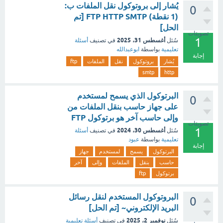
يُشار إلى بروتوكول نقل الملفات ب:
0
(1 نقطة) FTP HTTP SMTP [تم
الحل]
تصويتات
1
أغسطس 31، 2025
سُئل
في تصنيف
أسئلة
تعليمية
بواسطة
ابوعبدالله
إجابة
يُشار
بروتوكول
نقل
الملفات
ftp
smtp
http
البرتوكول الذي يسمح لمستخدم
0
على جهاز حاسب بنقل الملفات من
وإلى حاسب آخر هو برتوكول FTP
تصويتات
1
أغسطس 30، 2024
سُئل
في تصنيف
أسئلة
تعليمية
بواسطة
عبود
إجابة
البرتوكول
يسمح
لمستخدم
جهاز
حاسب
بنقل
الملفات
وإلى
آخر
برتوكول
ftp
البروتوكول المستخدم لنقل رسائل
0
البريد الإلكتروني~ [تم الحل]
نوفمبر 2، 2025
سُئل
في تصنيف
أسئلة تعليمية