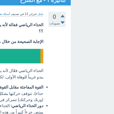
لتأثيره ؟ - مع الشرح
سُئل
فبراير 22
في تصنيف
أسئلة تع
0
تصويتات
الحذاء الرياضي فعالة لأنه يؤ
؟؟
الإجابة الصحيحة من خلال 
الحذاء الرياضي فعّال لأنه 
يبدو غريباً للوهلة الأولى، 
القوة المفاجئة مقابل القوة 
حذاء)، تتوقف حركتها بشكل 
(وزنك وحركتك) تتمركز في
دور الحذاء الرياضي:
الحذاء
يمتص جزءاً كبيراً من هذه ا