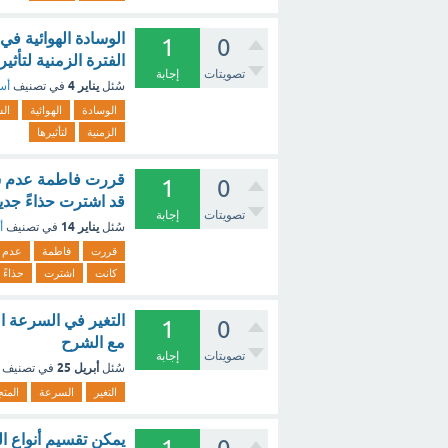
الوسادة الهوائية في 
1
0
الفترة الزمنية لتأثيرها. (1 نقطة) - 
تصويتات
إجابة
يناير 4
سُئل
في تصنيف
أسئ
الوسادة
الهوائية
الس
الزمنية
لتأثيرها
قررت فاطمة عدم شرا
1
0
قد اشترت حذاءً جديد
تصويتات
إجابة
يناير 14
سُئل
في تصنيف
أ
قررت
فاطمة
عدم
كانت
اشترت
حذاءً
التغير في السرعة ا
1
0
مع الشرح
تصويتات
إجابة
أبريل 25
سُئل
في تصنيف
التغير
السرعة
المتج
يمكن تقسيم أنواع ال