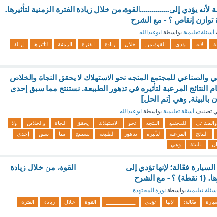
لأنه يؤدي إلى...............القوة،من خلال زيادة الفترة الزمنية لتأثيرها.
أسئلة تعليمية
بواسطة
ابوعبدالله
ة
لأنه
يؤدي
القوة،من
خلال
زيادة
الفترة
الزمنية
لتأثيرها
إزالة
ي والصناعي للمجتمع المتجه نحو الاستهلاك لا يحقق النجاة والخلاص
ام النتائج المرعبة لتأثيره في تدهور الطبيعة. نستنتج مما سبق إحدى
 بالبيئة, وهي [تم الحل]
 تصنيف
أسئلة تعليمية
بواسطة
ابوعبدالله
والصناعي
للمجتمع
المتجه
نحو
الاستهلاك
يحقق
النجاة
والخلاص
ولا
النتائج
المرعبة
لتأثيره
تدهور
الطبيعة
نستنتج
مما
سبق
إحدى
ان
بالبيئة
وهي
السيارة فعّالة؛ لإنها تؤدي إلى ____________ القوة، من خلال زيادة
مع الشرح
سئلة تعليمية
بواسطة
نورة المجتهدة
يارة
فعّالة؛
لإنها
تؤدي
____________
القوة
خلال
زيادة
الفترة