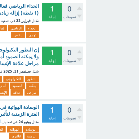
الحذاء الرياضي فعالة 
1
0
(1 نقطة) إزالة زيادة توازن إنقاص ؟ - مع الشرح
تصويتات
إجابة
فبراير 22
سُئل
في تصنيف
الحذاء
الرياضي
فعال
توازن
إنقاص
إن التطور التكنولوج
1
0
ولا يمكنه الصمود أم
تصويتات
إجابة
مراحل علاقة الإنسان
سبتمبر 21، 2025
سُئل
في
التطور
التكنولوجي
يمكنه
الصمود
أمام
مراحل
علاقة
الإنس
الوسادة الهوائية في 
1
0
الفترة الزمنية لتأثيرها. (1 نقطة) ؟ - 
تصويتات
إجابة
يونيو 24
سُئل
في تصنيف
أ
الوسادة
الهوائية
الس
الزمنية
لتأثيرها