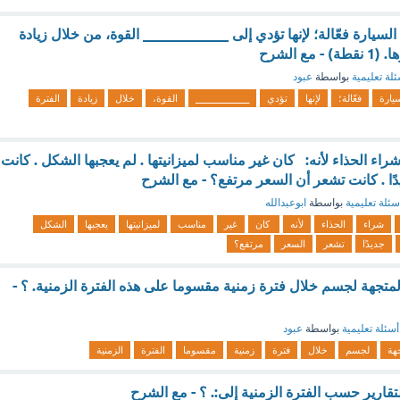
السيارة فعّالة؛ لإنها تؤدي إلى ____________ القوة، من خلال زيادة
مع الشرح
لة تعليمية
بواسطة
عبود
يارة
فعّالة؛
لإنها
تؤدي
____________
القوة،
خلال
زيادة
الفترة
ء الحذاء لأنه: كان غير مناسب لميزانيتها . لم يعجبها الشكل . كانت
ًا . كانت تشعر أن السعر مرتفع؟ - مع الشرح
سئلة تعليمية
بواسطة
ابوعبدالله
شراء
الحذاء
لأنه
كان
غير
مناسب
لميزانيتها
يعجبها
الشكل
جديدًا
تشعر
السعر
مرتفع؟
لمتجهة لجسم خلال فترة زمنية مقسوما على هذه الفترة الزمنية. ؟ -
أسئلة تعليمية
بواسطة
عبود
هة
لجسم
خلال
فترة
زمنية
مقسوما
الفترة
الزمنية
تقارير حسب الفترة الزمنية إلى:. ؟ - مع الشرح