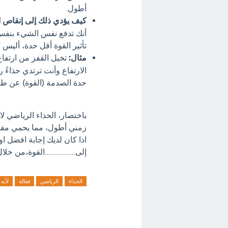
أطول.
كيف يؤدي ذلك إلى إنقاص ا
أنك تدفع نفس الشيء بنفس ا
تأثير القوة أقل حدة، أليس 
مثال:
تخيل القفز من ارتفا
الارتفاع وأنت ترتدي حذاءً 
حدة الصدمة (القوة) عن طر
باختصار، الحذاء الرياضي لا
زمني أطول، مما يحمي مف
اذا كان لديك إجابة افضل او
إلى...............القوة،من خل
الحذاء
الرياضي
فعالة
لأنه