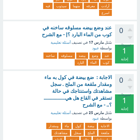
أرادت
معرفه
منهما
سيذوب
فيه
اسرع
عند وضع بيضه مسلوقه ساخنه في
0
كوب من الماء البارد ؟| - مع الشرح
مارس 17
سُئل
في تصنيف
أسئلة تعليمية
تصويتات
بواسطة
عبود
1
عند
وضع
بيضه
مسلوقه
ساخنه
إجابة
كوب
الماء
البارد
الاجابة : ضع بيضة في كول به ماء
0
ومقدار ملقعة من الملح . سجل
مشاهدتك واستنتاجك في حالة
تصويتات
تستقر في القاع هل هي.................
1
؟.. - مع الشرح
إجابة
مارس 25
سُئل
في تصنيف
أسئلة تعليمية
بواسطة
عبود
الاجابة
بيضة
كول
ماء
ومقدار
ملقعة
الملح
سجل
مشاهدتك
واستنتاجك
حالة
تستقر
القاع