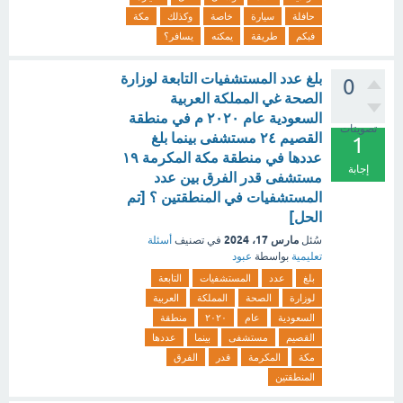
حافلة
سيارة
خاصة
وكذلك
مكة
فبكم
طريقة
يمكنه
يسافر؟
بلغ عدد المستشفيات التابعة لوزارة
0
الصحة غي المملكة العربية
السعودية عام ٢٠٢٠ م في منطقة
تصويتات
القصيم ٢٤ مستشفى بينما بلغ
1
عددها في منطقة مكة المكرمة ١٩
إجابة
مستشفى قدر الفرق بين عدد
المستشفيات في المنطقتين ؟ [تم
الحل]
مارس 17، 2024
سُئل
في تصنيف
أسئلة
تعليمية
بواسطة
عبود
بلغ
عدد
المستشفيات
التابعة
لوزارة
الصحة
المملكة
العربية
السعودية
عام
٢٠٢٠
منطقة
القصيم
مستشفى
بينما
عددها
مكة
المكرمة
قدر
الفرق
المنطقتين