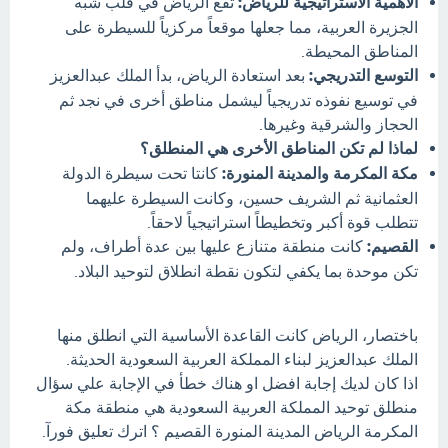
الأهمية الاستراتيجية للرياض:
تقع الرياض في قلب شبه
الجزيرة العربية، مما جعلها موقعاً مركزياً للسيطرة على
المناطق المحيطة.
التوسع التدريجي:
بعد استعادة الرياض، بدأ الملك عبدالعزيز
في توسيع نفوذه تدريجياً ليشمل مناطق أخرى في نجد ثم
الحجاز والشرقية وغيرها.
لماذا لم تكن المناطق الأخرى هي المنطلق؟
مكة المكرمة والمدينة المنورة:
كانتا تحت سيطرة الدولة
العثمانية ثم الشريف حسين، وكانت السيطرة عليهما
تتطلب قوة أكبر وتخطيطاً استراتيجياً لاحقاً.
القصيم:
كانت منطقة متنازع عليها بين عدة أطراف، ولم
تكن موحدة بما يكفي لتكون نقطة انطلاق لتوحيد البلاد.
باختصار، الرياض كانت القاعدة الأساسية التي انطلق منها
الملك عبدالعزيز لبناء المملكة العربية السعودية الحديثة.
اذا كان لديك إجابة افضل او هناك خطأ في الإجابة علي سؤال
منطلق توحيد المملكة العربية السعودية هي منطقة مكة
المكرمة الرياض المدينة المنورة القصيم ؟ اترك تعليق فورآ.