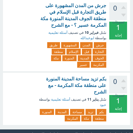
جرش من المدن المشهورة على
0
طريق التجارة قبل الإسلام في
منطقة الجوف المدينة المنورة مكة
تصويتات
المكرمة عسير ؟ - مع الشرح
1
فبراير 10
سُئل
في تصنيف
أسئلة تعليمية
إجابة
بواسطة
ابوعبدالله
جرش
المدن
المشهورة
طريق
التجارة
قبل
الإسلام
منطقة
الجوف
المدينة
المنورة
مكة
المكرمة
عسير
بكم تزيد مساحة المدينة المنورة
0
على منطقة مكة المكرمة - مع
الشرح
تصويتات
1
يناير 11
سُئل
في تصنيف
أسئلة تعليمية
بواسطة
عبود
إجابة
بكم
تزيد
مساحة
المدينة
المنورة
منطقة
مكة
المكرمة