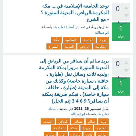
توجد الجامعة الإسلامية في.... مكة
0
المكرمة.الرياض . المدينة المنورة ؟
- مع الشرح
تصويتات
1
يناير 4
سُئل
في تصنيف
أسئلة تعليمية
بواسطة
ابوعبدالله
إجابة
توجد
الجامعة
الإسلامية
مكة
المكرمة
الرياض
المدينة
المنورة
يريد سالم أن يسافر من الرياض إلى
0
المدينة المنورة مرورا بمكة المكرمة
،ولديه ثلاث وسائل نقل (طيارة ،
تصويتات
حافلة ، سيارة خاصة) وكذلك من
1
مكة إلى المدينة (طيارة ، حافلة ،
إجابة
سيارة خاصة) ، فبكم طريقة يمكنه
أن يسافر؟ 9 6 4 3 [تم الحل]
سبتمبر 23، 2025
سُئل
في تصنيف
أسئلة
تعليمية
بواسطة
ابوعبدالله
يريد
سالم
يسافر
الرياض
المدينة
المنورة
مرورا
بمكة
المكرمة
،ولديه
ثلاث
وسائل
نقل
طيارة