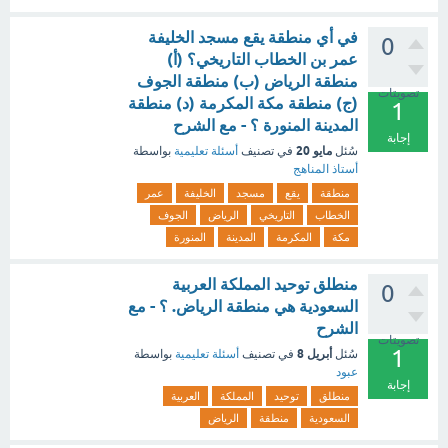
في أي منطقة يقع مسجد الخليفة
0
عمر بن الخطاب التاريخي؟ (أ)
منطقة الرياض (ب) منطقة الجوف
تصويتات
(ج) منطقة مكة المكرمة (د) منطقة
1
المدينة المنورة ؟ - مع الشرح
إجابة
مايو 20
سُئل
في تصنيف
أسئلة تعليمية
بواسطة
أستاذ المناهج
منطقة
يقع
مسجد
الخليفة
عمر
الخطاب
التاريخي
الرياض
الجوف
مكة
المكرمة
المدينة
المنورة
منطلق توحيد المملكة العربية
0
السعودية هي منطقة الرياض. ؟ - مع
الشرح
تصويتات
1
أبريل 8
سُئل
في تصنيف
أسئلة تعليمية
بواسطة
عبود
إجابة
منطلق
توحيد
المملكة
العربية
السعودية
منطقة
الرياض