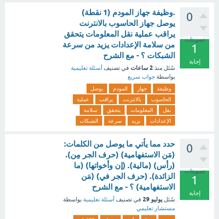
.وظيفة جهاز المودم (1 نقطة)
0
يوصل جهاز الحاسوب بالانترنت
يراقب عملية نقل المعلومات يتحقق
تصويتات
من سلامة الإعدادات يزيد من سرعة
1
الشبكات ؟ - مع الشرح
إجابة
2 ساعات
سُئل
منذ
في تصنيف
أسئلة تعليمية
بواسطة
جواب سريع
وظيفة
جهاز
المودم
يوصل
الحاسوب
بالانترنت
يراقب
عملية
نقل
المعلومات
يتحقق
سلامة
الإعدادات
يزيد
سرعة
الشبكات
حدد مما يأتي ما يوصل من الكلمات:
0
(مَن الاستفهامية) (حرف الجر مِن).
(رأس) (مالية). (إن وأخواتها) (ما
تصويتات
الزائدة). (حرف الجر في) (مَن
1
الاستفهامية) ؟ - مع الشرح
إجابة
يوليو 29
سُئل
في تصنيف
أسئلة تعليمية
بواسطة
مستشار تعليمي