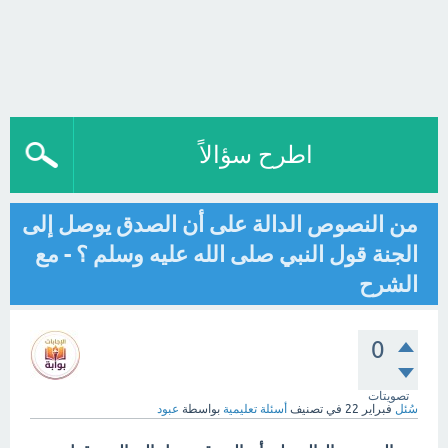
اطرح سؤالاً
من النصوص الدالة على أن الصدق يوصل إلى
الجنة قول النبي صلى الله عليه وسلم ؟ - مع
الشرح
0
تصويتات
سُئل
فبراير 22
في تصنيف
أسئلة تعليمية
بواسطة
عبود