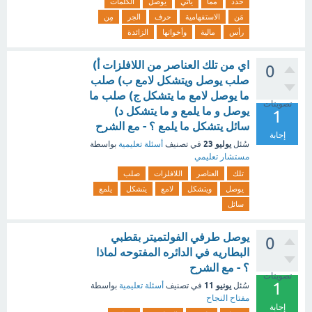
حدد
مما
يأتي
يوصل
الكلمات
مَن
الاستفهامية
حرف
الجر
مِن
رأس
مالية
وأخواتها
الزائدة
اي من تلك العناصر من اللافلزات أ)
0
صلب يوصل ويتشكل لامع ب) صلب
ما يوصل لامع ما يتشكل ج) صلب ما
تصويتات
يوصل و ما يلمع و ما يتشكل د)
1
سائل يتشكل ما يلمع ؟ - مع الشرح
إجابة
يوليو 23
سُئل
في تصنيف
أسئلة تعليمية
بواسطة
مستشار تعليمي
تلك
العناصر
اللافلزات
صلب
يوصل
ويتشكل
لامع
يتشكل
يلمع
سائل
يوصل طرفي الفولتميتر بقطبي
0
البطاريه في الدائره المفتوحه لماذا
؟ - مع الشرح
تصويتات
1
يونيو 11
سُئل
في تصنيف
أسئلة تعليمية
بواسطة
مفتاح النجاح
إجابة